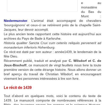
e au
monastère
du Bas du
Mont :
Niedermunster
. L’animal était accompagné de chevaliers
‘bourguignons’ et ceux-ci se retirèrent près de la chapelle Saint-
Jacques, leur devoir accompli.
Le plus ancien texte rapportant cette histoire est aujourd’hui aux
archives du Pays de Bade à Karlsruhe.
Historia qualiter Sancta Crux cum ceteriis reliquiis pervenerit ad
monasterium inferioris Hohenburg.
Ce récit est daté par son auteur : année1439, le lendemain de la
fête Dieu.
Récemment publié, traduit et analysé par
C. Wilsdorf et C. de
Joux-Bischoff
, ce manuscrit de vingt feuillets nous livre la toute
première version de cette étrange histoire. Nous allons donner un
bref aperçu du travail de Christian Wilsdorf, en encourageant
vivement les personnes intéressées à lire son livre.
Le récit de 1439
Tout d’abord en quelques mots, voici le contenu du texte de
1439. Le manuscrit comporte de nombreuses références à la
Bible, des louanges envers les nonnes et le seigneur Hugues,