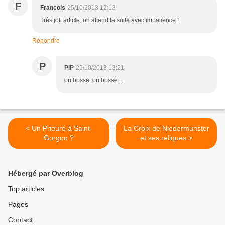
F
Francois
25/10/2013 12:13
Très joli article, on attend la suite avec impatience !
Répondre
P
PiP
25/10/2013 13:21
on bosse, on bosse....
< Un Prieuré à Saint-
La Croix de Niedermunster
Gorgon ?
et ses reliques >
Hébergé par Overblog
Top articles
Pages
Contact