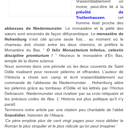
Vraisemblablement un
moine, peut-être lié à la
prévôté de
Truttenhausen
, cet
homme était proche des
abbesses de Niedermunster
. Le monastère et la piété des
sœurs sont encensés de façon dithyrambique. Le
monastère de
Hohenburg
n’est cité qu’une seule fois… au moment où le
chameau doit choisir entre les deux chemins, et préfère le
Monastère du Bas.
‘
O felix Monasterium Inferius, celestis
discipline promturium !
’
Heureux le monastère d’En Bas,
temple de la divine science.
Nous sommes dans une période où les deux couvents de Saint
Odile rivalisent pour recevoir pèlerins et offrandes. L’auteur de
l’
Historia
a choisi son camp et écrit vraisemblablement sur
commande de l’abbesse de Niedermunster… Hohenburg attire
les pèlerins grâce au tombeau d’Odile et les lettrés par l’Hortus
Deliciarum. Niedermunster veut rivaliser par sa croix reliquaire et
les précieux codex de Aba. L’
Historia
est plus politique qu’il n’y
paraît.
Terminons notre article par une citation peu charitable de l’abbé
Grandidier
, historien de l’Alsace.
‘Ce père emploie plus de cent vingt pages pour nous débiter le
Roman le plus singulier et le plus ridicule qu’on peut imaginer.’