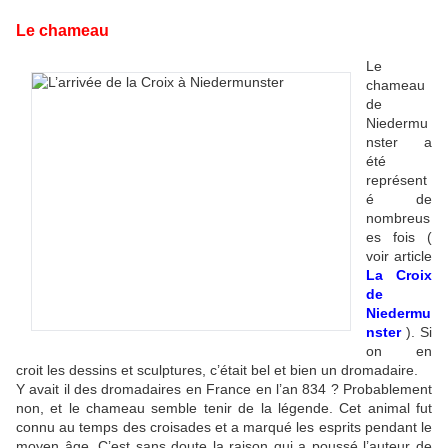
Le chameau
Le
chameau
de
Niedermu
nster a
été
représent
é de
nombreus
es fois (
voir article
La Croix
de
Niedermu
nster
). Si
on en
croit les dessins et sculptures, c’était bel et bien un dromadaire.
Y avait il des dromadaires en France en l’an 834 ? Probablement
non, et le chameau semble tenir de la légende. Cet animal fut
connu au temps des croisades et a marqué les esprits pendant le
moyen âge. C’est sans doute la raison qui a poussé l’auteur de