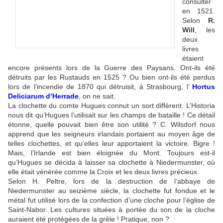
consulter
en 1521.
Selon
R.
Will
, les
deux
livres
étaient
encore présents lors de la Guerre des Paysans. Ont-ils été
détruits par les Rustauds en 1525 ? Ou bien ont-ils été perdus
lors de l’incendie de 1870 qui détruisit, à Strasbourg, l’
Hortus
Deliciarum d’Herrade
, on ne sait.
La clochette du comte Hugues connut un sort différent. L’Historia
nous dit qu’Hugues l’utilisait sur les champs de bataille ! Ce détail
étonne, quelle pouvait bien être son utilité ? C. Wilsdorf nous
apprend que les seigneurs irlandais portaient au moyen âge de
telles clochettes, et qu’elles leur apportaient la victoire. Bigre !
Mais, l’Irlande est bien éloignée du Mont. Toujours est-il
qu’Hugues se décida à laisser sa clochette à Niedermunster, où
elle était vénérée comme la Croix et les deux livres précieux.
Selon H. Peltre, lors de la destruction de l’abbaye de
Niedermunster au seizième siècle, la clochette fut fondue et le
métal fut utilisé lors de la confection d’une cloche pour l’église de
Saint-Nabor. Les cultures situées à portée du son de la cloche
auraient été protégées de la grêle ! Pratique, non ?