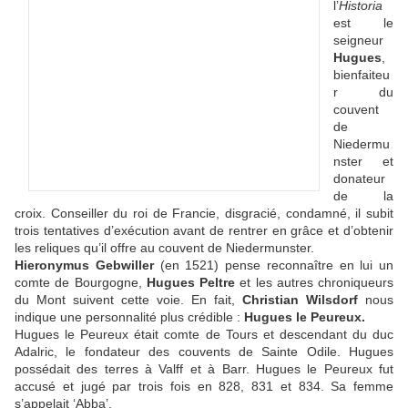
l’
Historia
est le
seigneur
Hugues
,
bienfaiteu
r du
couvent
de
Niedermu
nster et
donateur
de la
croix. Conseiller du roi de Francie, disgracié, condamné, il subit
trois tentatives d’exécution avant de rentrer en grâce et d’obtenir
les reliques qu’il offre au couvent de Niedermunster.
Hieronymus Gebwiller
(en 1521) pense reconnaître en lui un
comte de Bourgogne,
Hugues Peltre
et les autres chroniqueurs
du Mont suivent cette voie. En fait,
Christian Wilsdorf
nous
indique une personnalité plus crédible :
Hugues le Peureux.
Hugues le Peureux était comte de Tours et descendant du duc
Adalric, le fondateur des couvents de Sainte Odile. Hugues
possédait des terres à Valff et à Barr. Hugues le Peureux fut
accusé et jugé par trois fois en 828, 831 et 834. Sa femme
s’appelait ‘Abba’.