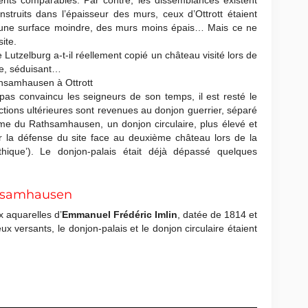
ents comparables. Par contre, les dissemblances existent
nstruits dans l’épaisseur des murs, ceux d’Ottrott étaient
te une surface moindre, des murs moins épais… Mais ce ne
ite.
Lutzelburg a-t-il réellement copié un château visité lors de
le, séduisant…
a pas convaincu les seigneurs de son temps, il est resté le
ctions ultérieures sont revenues au donjon guerrier, séparé
ême du Rathsamhausen, un donjon circulaire, plus élevé et
r la défense du site face au deuxième château lors de la
othique’). Le donjon-palais était déjà dépassé quelques
thsamhausen
 aquarelles d’
Emmanuel Frédéric Imlin
, datée de 1814 et
 versants, le donjon-palais et le donjon circulaire étaient