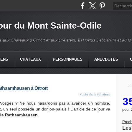
our du Mont Sainte-Odile
é aux Châteaux d'Ottrott et aux Dreistein, à l'Hortus Deliciarum et au 
IENS
CHÂTEAUX
PERSONNAGES
ANECDOTES
athsamhausen à Ottrott
Publié dans
#chateau
3
 Vosges ? Ne nous hasardons pas à avancer un nombre.
 un seul possède un donjon-palais ! L’article de ce jour va
pour
 de Rathsamhausen
.
Proch
Les 