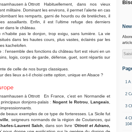
Bis
Habituellement, dans nos vieux
nt militaire. Dominant les environs, il permet l’alerte en cas
lombant les remparts, garni de hourds ou de bretèches, il
es assaillants. Enfin, il est l’ultime refuge des derniers
News
rer dans le château.
 n’habite pas le donjon, trop exigu, sans lumière. La vie
Abonn
situés dans les hautes cours, plus vastes, éclairés par les
articl
des kachelofen.
re : l’ensemble des fonctions du château fort est réuni en un
sins, logis, corps de garde, défense, guet, sont répartis sur
Pag
nte de celle de nos burgs classiques.
 des lieux a-t-il choisi cette option, unique en Alsace ?
1 A
urope
2 C
En France, c’est en Normandie et
 principaux donjons-palais :
Nogent le Rotrou
,
Langeais
,
3 C
 impressionnants.
e beaux exemples de ce type de forteresses. La Sicile fut
4 C
ville
, seigneurs normands de la région de Coutances, qui
104
harles-Laurent Salch
, dans son livre ‘
Ottrott et Adrano,
e
’ nous donne une explication sur la genèse du donjon de