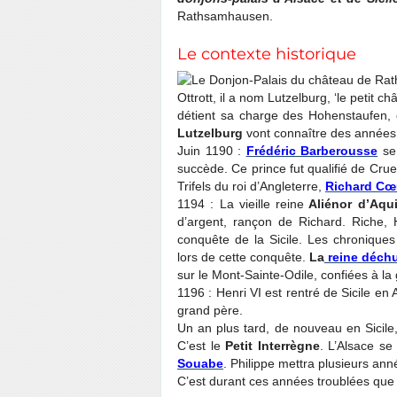
Rathsamhausen.
Le contexte historique
Ottrott, il a nom Lutzelburg, ‘le petit ch
détient sa charge des Hohenstaufen,
Lutzelburg
vont connaître des année
Juin 1190 :
Frédéric Barberousse
se 
succède. Ce prince fut qualifié de Cru
Trifels du roi d’Angleterre,
Richard Cœu
1194 : La vieille reine
Aliénor d’Aqui
d’argent, rançon de Richard. Riche, 
conquête de la Sicile. Les chronique
lors de cette conquête.
La
r
eine déchu
sur le Mont-Sainte-Odile, confiées à la
1196 : Henri VI est rentré de Sicile en
grand père.
Un an plus tard, de nouveau en Sicil
C’est le
Petit Interrègne
. L’Alsace s
Souabe
. Philippe mettra plusieurs ann
C’est durant ces années troublées que l