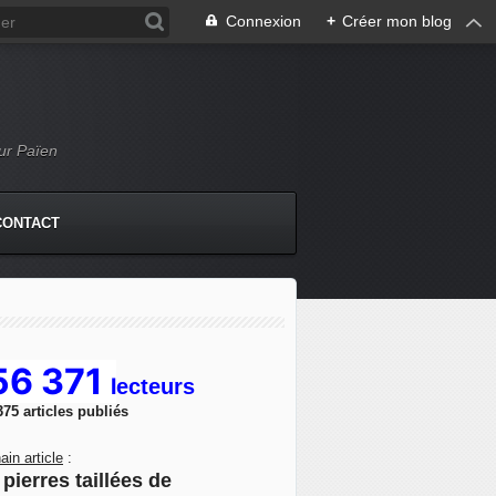
Connexion
+
Créer mon blog
Mur Païen
CONTACT
56 371
l
ecteurs
375 articles publiés
ain article
:
pierres taillées de