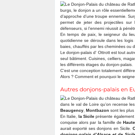
burgs, le donjon a un rôle essentielleme
d’approche d’une troupe ennemie. Surp
permet de jeter des projectiles sur l
défenseurs, si l’ennemi réussit à pénét
En temps de paix, le seigneur du lieu
quotidienne se déroule dans les logis 
baies, chauffés par les cheminées ou 
Le donjon-palais d' Ottrott est tout aut
seul bâtiment. Cuisines, celliers, maga
les différents étages du donjon-palais.
C’est une conception totalement différe
Alors ? Comment et pourquoi le seigneur
Autres donjons-palais en E
dans le val de Loire qu’on recense les
Beaugency
,
Montbazon
sont les plus
En Italie,
la Sicile
présente également d
conquise alors par la famille de
Haute
aurait exporté ses donjons en Sicile.
C
donjons-palais d’Alsace et de Sicil