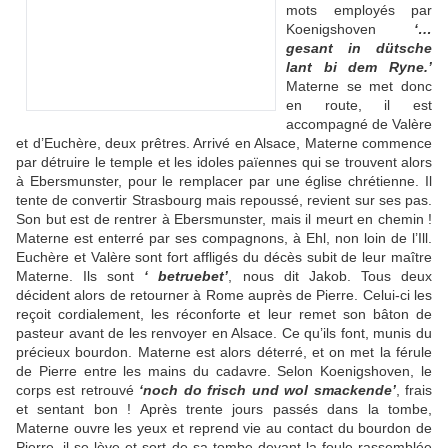
mots employés par
Koenigshoven
‘…
gesant in dütsche
lant bi dem Ryne.’
Materne se met donc
en route, il est
accompagné de Valère
et d’Euchère, deux prêtres. Arrivé en Alsace, Materne commence
par détruire le temple et les idoles païennes qui se trouvent alors
à Ebersmunster, pour le remplacer par une église chrétienne. Il
tente de convertir Strasbourg mais repoussé, revient sur ses pas.
Son but est de rentrer à Ebersmunster, mais il meurt en chemin !
Materne est enterré par ses compagnons, à Ehl, non loin de l’Ill.
Euchère et Valère sont fort affligés du décès subit de leur maître
Materne. Ils sont
‘ betruebet’
, nous dit Jakob. Tous deux
décident alors de retourner à Rome auprès de Pierre. Celui-ci les
reçoit cordialement, les réconforte et leur remet son bâton de
pasteur avant de les renvoyer en Alsace. Ce qu’ils font, munis du
précieux bourdon. Materne est alors déterré, et on met la férule
de Pierre entre les mains du cadavre. Selon Koenigshoven, le
corps est retrouvé
‘noch do frisch und wol smackende’
, frais
et sentant bon ! Après trente jours passés dans la tombe,
Materne ouvre les yeux et reprend vie au contact du bourdon de
Pierre, il se lève et sort de sa tombe devant la foule rassemblée