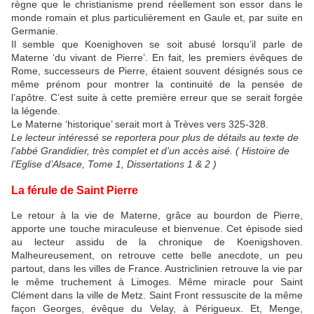
règne que le christianisme prend réellement son essor dans le
monde romain et plus particulièrement en Gaule et, par suite en
Germanie.
Il semble que Koenighoven se soit abusé lorsqu’il parle de
Materne ‘du vivant de Pierre’. En fait, les premiers évêques de
Rome, successeurs de Pierre, étaient souvent désignés sous ce
même prénom pour montrer la continuité de la pensée de
l’apôtre. C’est suite à cette première erreur que se serait forgée
la légende.
Le Materne ‘historique’ serait mort à Trèves vers 325-328.
Le lecteur intéressé se reportera pour plus de détails au texte de
l’abbé Grandidier, très complet et d’un accès aisé. ( Histoire de
l’Eglise d’Alsace, Tome 1, Dissertations 1 & 2 )
La férule de Saint Pierre
Le retour à la vie de Materne, grâce au bourdon de Pierre,
apporte une touche miraculeuse et bienvenue. Cet épisode sied
au lecteur assidu de la chronique de Koenigshoven.
Malheureusement, on retrouve cette belle anecdote, un peu
partout, dans les villes de France. Austriclinien retrouve la vie par
le même truchement à Limoges. Même miracle pour Saint
Clément dans la ville de Metz. Saint Front ressuscite de la même
façon Georges, évêque du Velay, à Périgueux. Et, Menge,