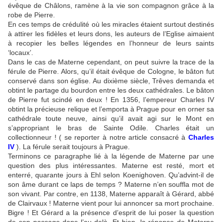
évêque de Châlons, ramène à la vie son compagnon grâce à la
robe de Pierre.
En ces temps de crédulité où les miracles étaient surtout destinés
à attirer les fidèles et leurs dons, les auteurs de l’Eglise aimaient
à recopier les belles légendes en l’honneur de leurs saints
‘locaux’.
Dans le cas de Materne cependant, on peut suivre la trace de la
férule de Pierre. Alors, qu’il était évêque de Cologne, le bâton fut
conservé dans son église. Au dixième siècle, Trêves demanda et
obtint le partage du bourdon entre les deux cathédrales. Le bâton
de Pierre fut scindé en deux ! En 1356, l’empereur Charles IV
obtint la précieuse relique et l’emporta à Prague pour en orner sa
cathédrale toute neuve, ainsi qu’il avait agi sur le Mont en
s’appropriant le bras de Sainte Odile. Charles était un
collectionneur ! ( se reporter à notre article consacré à
Charles
IV
). La férule serait toujours à Prague.
Terminons ce paragraphe lié à la légende de Materne par une
question des plus intéressantes. Materne est resté, mort et
enterré, quarante jours à Ehl selon Koenighoven. Qu’advint-il de
son âme durant ce laps de temps ? Materne n’en souffla mot de
son vivant. Par contre, en 1138, Materne apparaît à Gérard, abbé
de Clairvaux ! Materne vient pour lui annoncer sa mort prochaine.
Bigre ! Et Gérard a la présence d’esprit de lui poser la question