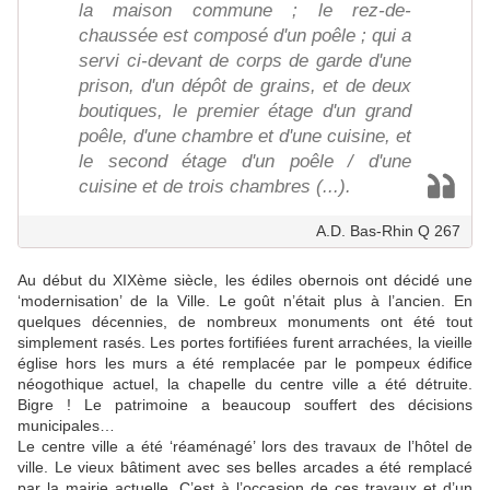
la maison commune ; le rez-de-
chaussée est composé d'un poêle ; qui a
servi ci-devant de corps de garde d'une
prison, d'un dépôt de grains, et de deux
boutiques, le premier étage d'un grand
poêle, d'une chambre et d'une cuisine, et
le second étage d'un poêle / d'une
cuisine et de trois chambres (...).
A.D. Bas-Rhin Q 267
Au début du XIXème siècle, les édiles obernois ont décidé une
‘modernisation’ de la Ville. Le goût n’était plus à l’ancien. En
quelques décennies, de nombreux monuments ont été tout
simplement rasés. Les portes fortifiées furent arrachées, la vieille
église hors les murs a été remplacée par le pompeux édifice
néogothique actuel, la chapelle du centre ville a été détruite.
Bigre ! Le patrimoine a beaucoup souffert des décisions
municipales…
Le centre ville a été ‘réaménagé’ lors des travaux de l’hôtel de
ville. Le vieux bâtiment avec ses belles arcades a été remplacé
par la mairie actuelle. C’est à l’occasion de ces travaux et d’un