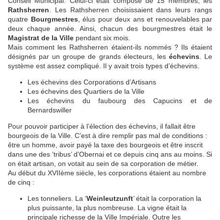
Conseil Municipal. Celui-ci était composé de 15 membres, les
Rathsherren
. Les Rathsherren choisissaient dans leurs rangs
quatre
Bourgmestres
, élus pour deux ans et renouvelables par
deux chaque année. Ainsi, chacun des bourgmestres était le
Magistrat de la Ville
pendant six mois.
Mais comment les Rathsherren étaient-ils nommés ? Ils étaient
désignés par un groupe de grands électeurs, les
échevins
. Le
système est assez compliqué. Il y avait trois types d’échevins.
Les échevins des Corporations d’Artisans
Les échevins des Quartiers de la Ville
Les échevins du faubourg des Capucins et de
Bernardswiller
Pour pouvoir participer à l’élection des échevins, il fallait être
bourgeois de la Ville. C’est à dire remplir pas mal de conditions :
être un homme, avoir payé la taxe des bourgeois et être inscrit
dans une des ‘tribus’ d’Obernai et ce depuis cinq ans au moins. Si
on était artisan, on votait au sein de sa corporation de métier.
Au début du XVIIème siècle, les corporations étaient au nombre
de cinq :
Les tonneliers. La ‘
Weinleutzunft
’ était la corporation la
plus puissante, la plus nombreuse. La vigne était la
principale richesse de la Ville Impériale. Outre les