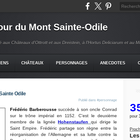
our du Mont Sainte-Odile
é aux Châteaux d'Ottrott et aux Dreistein, à l'Hortus Deliciarum et au 
IENS
CHÂTEAUX
PERSONNAGES
ANECDOTES
Sainte Odile
Publié dans
#personnage
3
Frédéric Barberousse
succède à son oncle Conrad
sur le trône impérial en 1152. C’est le deuxième
pour
membre de la lignée
Hohenstaufen
qui dirige le
Saint Empire. Frédéric partage son règne entre la
Proch
réorganisation de l’Allemagne et sa lutte contre la
Les 