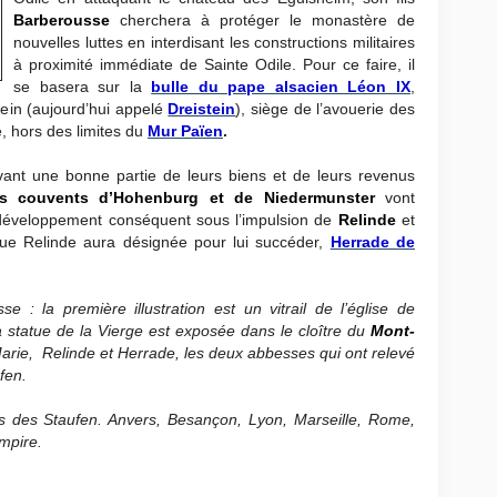
Barberousse
cherchera à protéger le monastère de
nouvelles luttes en interdisant les constructions militaires
à proximité immédiate de Sainte Odile. Pour ce faire, il
se basera sur la
bulle du pape alsacien Léon IX
,
tein (aujourd’hui appelé
Dreistein
), siège de l’avouerie des
e, hors des limites du
Mur Païen
.
uvant une bonne partie de leurs biens et de leurs revenus
es couvents d’Hohenburg et de Niedermunster
vont
 développement conséquent sous l’impulsion de
Relinde
et
que Relinde aura désignée pour lui succéder,
Herrade de
e : la première illustration est un vitrail de l’église de
a statue de la Vierge est exposée dans le cloître du
Mont-
 Marie, Relinde et Herrade, les deux abbesses qui ont relevé
fen.
s des Staufen. Anvers, Besançon, Lyon, Marseille, Rome,
Empire.