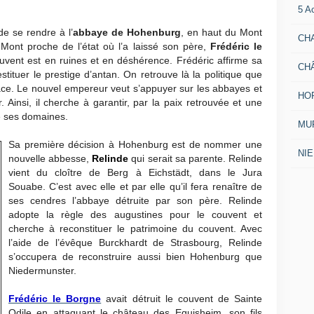
5 A
de se rendre à l’
abbaye de Hohenburg
, en haut du Mont
CH
 Mont proche de l’état où l’a laissé son père,
Frédéric le
ouvent est en ruines et en déshérence. Frédéric affirme sa
CH
estituer le prestige d’antan. On retrouve là la politique que
ace. Le nouvel empereur veut s’appuyer sur les abbayes et
HO
r. Ainsi, il cherche à garantir, par la paix retrouvée et une
e ses domaines.
MUR
Sa première décision à Hohenburg est de nommer une
NI
nouvelle abbesse,
Relinde
qui serait sa parente. Relinde
vient du cloître de Berg à Eichstädt, dans le Jura
Souabe. C’est avec elle et par elle qu’il fera renaître de
ses cendres l’abbaye détruite par son père. Relinde
adopte la règle des augustines pour le couvent et
cherche à reconstituer le patrimoine du couvent. Avec
l’aide de l’évêque Burckhardt de Strasbourg, Relinde
s’occupera de reconstruire aussi bien Hohenburg que
Niedermunster.
Frédéric le Borgne
avait détruit le couvent de Sainte
Odile en attaquant le château des Eguisheim, son fils