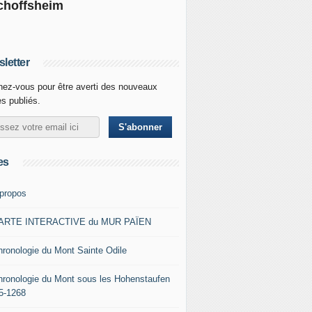
choffsheim
letter
ez-vous pour être averti des nouveaux
es publiés.
es
 propos
ARTE INTERACTIVE du MUR PAÏEN
hronologie du Mont Sainte Odile
hronologie du Mont sous les Hohenstaufen
5-1268