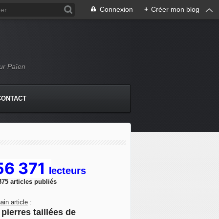
Connexion
+
Créer mon blog
Mur Païen
CONTACT
56 371
l
ecteurs
375 articles publiés
ain article
:
pierres taillées de