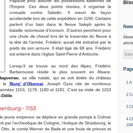
Papauté pour assurer les possessions italiennes de
Bis
l’Empire. Ces deux points résolus, il organise la
croisade contre Saladin. Il meurt de façon
accidentelle lors de cette expédition en 1190. Certains
parlent d’un bain dans le fleuve Saleph après la
News
bataille victorieuse d’Iconium. D’autres penchent pour
une chute de cheval lors de la traversée du fleuve à
Abonn
la tête de l’armée. Frédéric aurait été entraîné par le
articl
poids de son armure. Il était âgé de 68 ans. Frédéric
est enterré dans l’église Saint Pierre d’Antioche.
Lorsqu’il se trouve au nord des Alpes, Frédéric
Pag
Barberousse réside le plus souvent en Alsace.
Haguenau
, sa ville natale, qui se voit dotée du château
1 A
ns le
‘Burg’ d’Obernai
. Joseph Gyss cite de nombreux
années 1153, 1178, 1180 et 1181. C’est sa visite de 1153
2 C
-Odile
.
3 C
enburg - 1153
, le jeune empereur se déplace en grande pompe à Colmar
4 C
é par l’archevêque de Cologne, l’évêque de Strasbourg, le
104
n Otto, le comte Werner de Bade et une foule de princes et