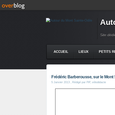
Aut
Site dédi
ACCUEIL
LIEUX
PETITS R
Frédéric Barberousse, sur le Mont 
5 Janvier 2013
, Rédigé par PiP, vélodidacte