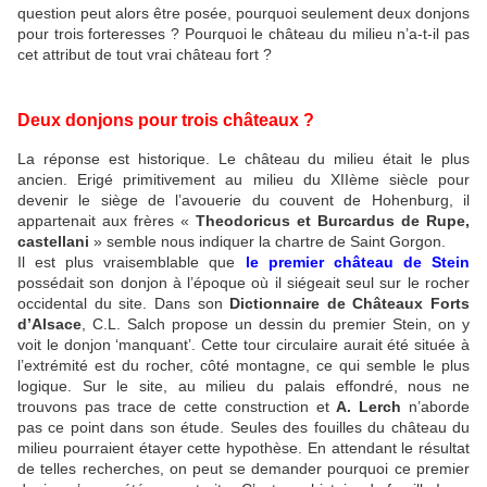
question peut alors être posée, pourquoi seulement deux donjons
pour trois forteresses ? Pourquoi le château du milieu n’a-t-il pas
cet attribut de tout vrai château fort ?
Deux donjons pour trois châteaux ?
La réponse est historique. Le château du milieu était le plus
ancien. Erigé primitivement au milieu du XIIème siècle pour
devenir le siège de l’avouerie du couvent de Hohenburg, il
appartenait aux frères «
Theodoricus et Burcardus de Rupe,
castellani
» semble nous indiquer la chartre de Saint Gorgon.
Il est plus vraisemblable que
le premier château de Stein
possédait son donjon à l’époque où il siégeait seul sur le rocher
occidental du site. Dans son
Dictionnaire de Châteaux Forts
d’Alsace
, C.L. Salch propose un dessin du premier Stein, on y
voit le donjon ‘manquant’. Cette tour circulaire aurait été située à
l’extrémité est du rocher, côté montagne, ce qui semble le plus
logique. Sur le site, au milieu du palais effondré, nous ne
trouvons pas trace de cette construction et
A. Lerch
n’aborde
pas ce point dans son étude. Seules des fouilles du château du
milieu pourraient étayer cette hypothèse. En attendant le résultat
de telles recherches, on peut se demander pourquoi ce premier