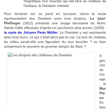
magnifique mur bouclier qui fait face au château de
l’évêque, le Dreistein oriental.
Pour terminer sur ce point en souriant, citons la seule
représentation des Dreistein avec trois donjons.
Le ‘plan’
Pfeffinger
(1812) présente une image étonnante du Mont-
Sainte-Odile effectuée d’après un parchemin plus ancien (1603) :
la carte de Johann Peter Müller
. Le Dreistein y est représenté
avec trois tours, ce qui n’était alors pas le cas. La tour du château
du milieu serait-elle une figuration du mur bouclier ? ou bien
simplement le souvenir du premier donjon de Stein ?
A
gau
che
de
l’im
age
, le
Mur
Paï
en.
En
bas,