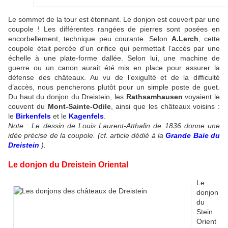
Le sommet de la tour est étonnant. Le donjon est couvert par une
coupole ! Les différentes rangées de pierres sont posées en
encorbellement, technique peu courante. Selon
A.Lerch
, cette
coupole était percée d’un orifice qui permettait l’accès par une
échelle à une plate-forme dallée. Selon lui, une machine de
guerre ou un canon aurait été mis en place pour assurer la
défense des châteaux. Au vu de l’exiguïté et de la difficulté
d’accès, nous pencherons plutôt pour un simple poste de guet.
Du haut du donjon du Dreistein, les
Rathsamhausen
voyaient le
couvent du
Mont-Sainte-Odile
, ainsi que les châteaux voisins :
le
Birkenfels
et le
Kagenfels
.
Note : Le dessin de Louis Laurent-Atthalin de 1836 donne une
idée précise de la coupole. (cf. article dédié à la
Grande Baie du
Dreistein
).
Le donjon du Dreistein Oriental
Le
donjon
du
Stein
Orient