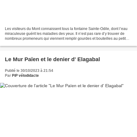
Les visiteurs du Mont connaissent tous la fontaine Sainte-Odile, dont l’eau
miraculeuse guérit les maladies des yeux. Il n’est pas rare d’y trouver de
nombreux promeneurs qui viennent remplir gourdes et bouteilles au petit
filet d’eau qui coule du rocher....
Le Mur Païen et le denier d' Elagabal
Publié le 30/10/2023 à 21:54
Par
PiP vélodidacte