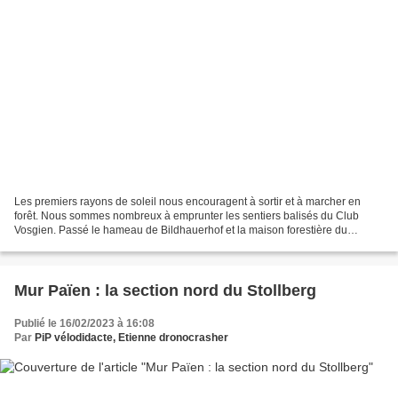
Les premiers rayons de soleil nous encouragent à sortir et à marcher en
forêt. Nous sommes nombreux à emprunter les sentiers balisés du Club
Vosgien. Passé le hameau de Bildhauerhof et la maison forestière du
Eichwald, le promeneur qui se dirige vers...
Mur Païen : la section nord du Stollberg
Publié le 16/02/2023 à 16:08
Par
PiP vélodidacte, Etienne dronocrasher