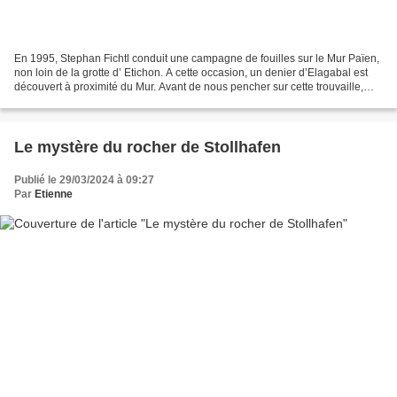
En 1995, Stephan Fichtl conduit une campagne de fouilles sur le Mur Païen,
non loin de la grotte d’ Etichon. A cette occasion, un denier d’Elagabal est
découvert à proximité du Mur. Avant de nous pencher sur cette trouvaille,
faisons le point sur les...
Le mystère du rocher de Stollhafen
Publié le 29/03/2024 à 09:27
Par
Etienne