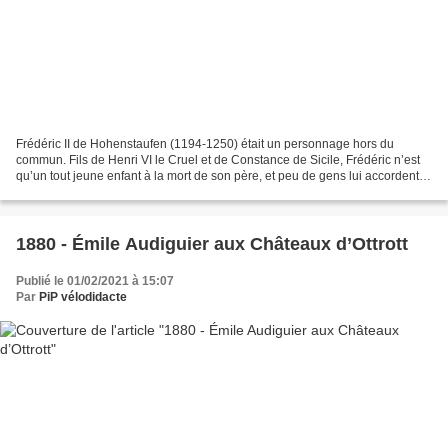
Frédéric II de Hohenstaufen (1194-1250) était un personnage hors du
commun. Fils de Henri VI le Cruel et de Constance de Sicile, Frédéric n’est
qu’un tout jeune enfant à la mort de son père, et peu de gens lui accordent
alors un quelconque avenir. Il...
1880 - Émile Audiguier aux Châteaux d’Ottrott
Publié le 01/02/2021 à 15:07
Par
PiP vélodidacte