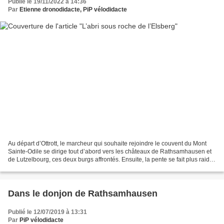
Publié le 19/11/2022 à 14:36
Par
Etienne dronodidacte, PiP vélodidacte
Au départ d’Ottrott, le marcheur qui souhaite rejoindre le couvent du Mont
Sainte-Odile se dirige tout d’abord vers les châteaux de Rathsamhausen et
de Lutzelbourg, ces deux burgs affrontés. Ensuite, la pente se fait plus raide
et le sentier serpente...
Dans le donjon de Rathsamhausen
Publié le 12/07/2019 à 13:31
Par
PiP vélodidacte