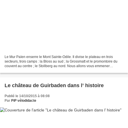
Le Mur Païen enserre le Mont Sainte-Odile. Il divise le plateau en trois
secteurs, trois camps : la Bloss au sud ; la Grossmatt et le promontoire du
couvent au centre ; le Stollberg au nord. Nous allons vous emmener
aujourd’hui sur le mur nord du Stollberg....
Le château de Guirbaden dans l’ histoire
Publié le 14/10/2015 à 08:08
Par
PiP vélodidacte