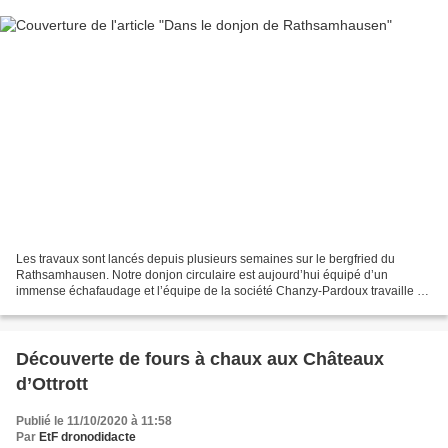
Les travaux sont lancés depuis plusieurs semaines sur le bergfried du
Rathsamhausen. Notre donjon circulaire est aujourd’hui équipé d’un
immense échafaudage et l’équipe de la société Chanzy-Pardoux travaille à
35 mètres au-dessus des fossés. La végétation...
Découverte de fours à chaux aux Châteaux
d’Ottrott
Publié le 11/10/2020 à 11:58
Par
EtF dronodidacte