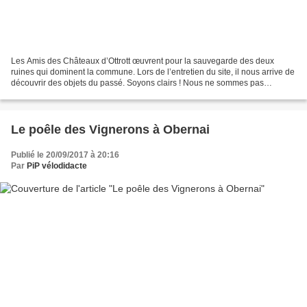
Les Amis des Châteaux d’Ottrott œuvrent pour la sauvegarde des deux
ruines qui dominent la commune. Lors de l’entretien du site, il nous arrive de
découvrir des objets du passé. Soyons clairs ! Nous ne sommes pas
habilités à fouiller les châteaux : ce...
Le poêle des Vignerons à Obernai
Publié le 20/09/2017 à 20:16
Par
PiP vélodidacte