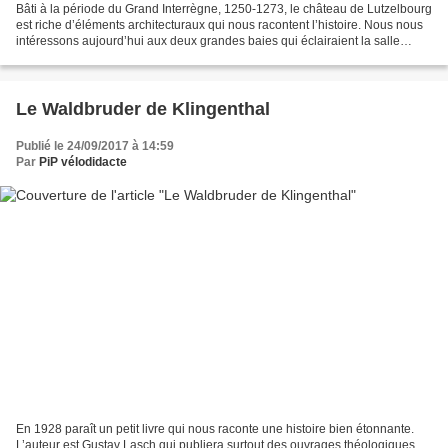
Bâti à la période du Grand Interrègne, 1250-1273, le château de Lutzelbourg
est riche d’éléments architecturaux qui nous racontent l’histoire. Nous nous
intéressons aujourd’hui aux deux grandes baies qui éclairaient la salle
d’apparat du logis des seigneurs...
Le Waldbruder de Klingenthal
Publié le 24/09/2017 à 14:59
Par
PiP vélodidacte
En 1928 paraît un petit livre qui nous raconte une histoire bien étonnante.
L’auteur est Gustav Lasch qui publiera surtout des ouvrages théologiques.