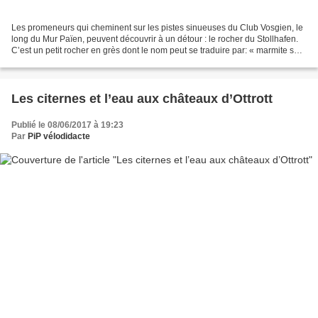
Les promeneurs qui cheminent sur les pistes sinueuses du Club Vosgien, le
long du Mur Païen, peuvent découvrir à un détour : le rocher du Stollhafen.
C’est un petit rocher en grès dont le nom peut se traduire par: « marmite sur
pieds », sa forme sculptée...
Les citernes et l’eau aux châteaux d’Ottrott
Publié le 08/06/2017 à 19:23
Par
PiP vélodidacte