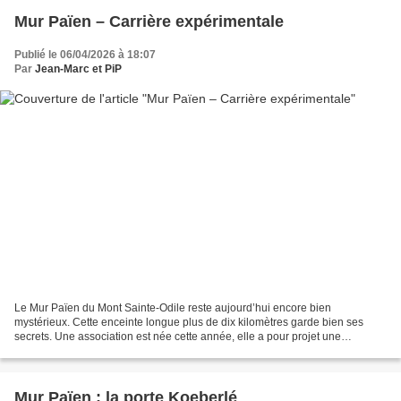
Mur Païen – Carrière expérimentale
Publié le 06/04/2026 à 18:07
Par
Jean-Marc et PiP
Le Mur Païen du Mont Sainte-Odile reste aujourd’hui encore bien
mystérieux. Cette enceinte longue plus de dix kilomètres garde bien ses
secrets. Une association est née cette année, elle a pour projet une
meilleure connaissance des lieux. Sauvegarde et...
Mur Païen : la porte Koeberlé