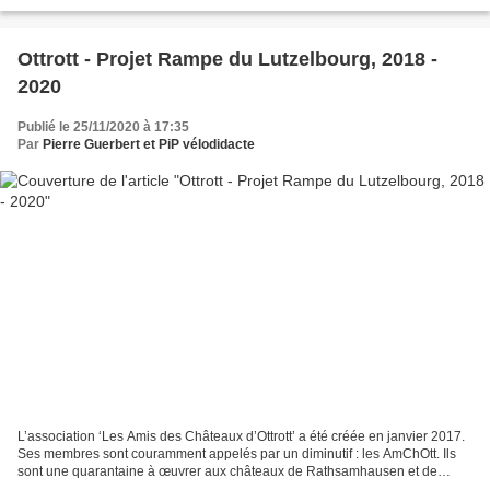
Saint-Nicolas, le prieuré de Saint-Gorgon...
Ottrott - Projet Rampe du Lutzelbourg, 2018 -
2020
Publié le 25/11/2020 à 17:35
Par
Pierre Guerbert et PiP vélodidacte
L’association ‘Les Amis des Châteaux d’Ottrott’ a été créée en janvier 2017.
Ses membres sont couramment appelés par un diminutif : les AmChOtt. Ils
sont une quarantaine à œuvrer aux châteaux de Rathsamhausen et de
Lutzelbourg. A la création de l’association,...