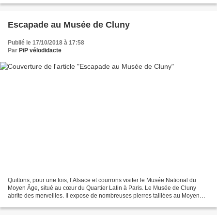
Escapade au Musée de Cluny
Publié le 17/10/2018 à 17:58
Par
PiP vélodidacte
Quittons, pour une fois, l’Alsace et courrons visiter le Musée National du
Moyen Âge, situé au cœur du Quartier Latin à Paris. Le Musée de Cluny
abrite des merveilles. Il expose de nombreuses pierres taillées au Moyen
Age. Nous consacrerons néanmoins...