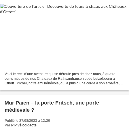
Voici le récit d’une aventure qui se déroule près de chez nous, à quatre
cents mètres de nos Châteaux de Rathsamhausen et de Lutzelbourg à
Ottrott . Michel, notre ami bénévole, qui a plus d’une corde à son arbalète,
chausse, en ce petit matin ses bottes...
Mur Païen – la porte Fritsch, une porte
médiévale ?
Publié le 27/08/2023 à 12:20
Par
PiP vélodidacte