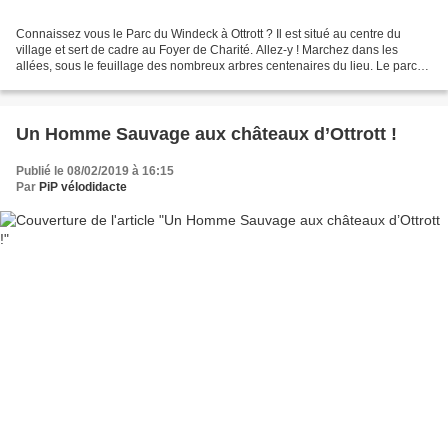
Connaissez vous le Parc du Windeck à Ottrott ? Il est situé au centre du
village et sert de cadre au Foyer de Charité. Allez-y ! Marchez dans les
allées, sous le feuillage des nombreux arbres centenaires du lieu. Le parc
est ouvert au public, les spécimens...
Un Homme Sauvage aux châteaux d’Ottrott !
Publié le 08/02/2019 à 16:15
Par
PiP vélodidacte