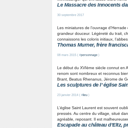
Le Massacre des Innocents dan
30 septembre 2017
Les miniatures de l’ouvrage d’Herrade
grandeur douceur. Légèreté du trait, c
connaissons les coloris initiaux, l’abb
Thomas Murner, frère francisc
08 mars 2015 ( #
personnage
)
Le début du XVIème siècle connut en Al
renom sont nombreux et reconnus bien l
Brant, Beatus Rhenanus, Jérome de Geb
Les sculptures de l’ église Sai
23 janvier 2014 ( #
lieu
)
L’église Saint Laurent est souvent oubl
pressés. Au centre du village, situé dans
agréable, reposant. Il est malheureus
Escapade au château d’Eltz, pr