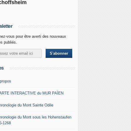
choffsheim
letter
ez-vous pour être averti des nouveaux
es publiés.
es
 propos
ARTE INTERACTIVE du MUR PAÏEN
hronologie du Mont Sainte Odile
hronologie du Mont sous les Hohenstaufen
5-1268