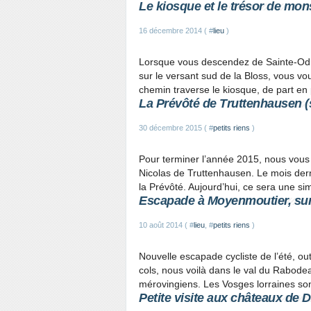
Le kiosque et le trésor de mon
16 décembre 2014 ( #
lieu
)
Lorsque vous descendez de Sainte-Odil
sur le versant sud de la Bloss, vous vou
chemin traverse le kiosque, de part en 
La Prévôté de Truttenhausen (
30 décembre 2015 ( #
petits riens
)
Pour terminer l’année 2015, nous vous
Nicolas de Truttenhausen. Le mois derni
la Prévôté. Aujourd’hui, ce sera une s
Escapade à Moyenmoutier, sur 
10 août 2014 ( #
lieu
, #
petits riens
)
Nouvelle escapade cycliste de l’été, out
cols, nous voilà dans le val du Rabode
mérovingiens. Les Vosges lorraines son
Petite visite aux châteaux de D