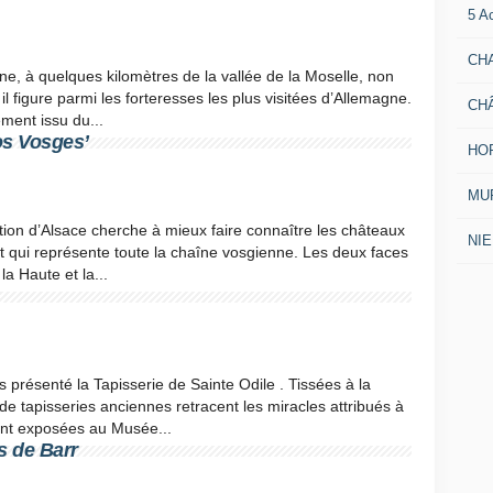
5 A
CH
gne, à quelques kilomètres de la vallée de la Moselle, non
 figure parmi les forteresses les plus visitées d’Allemagne.
CH
ement issu du...
os Vosges’
HO
MUR
nation d’Alsace cherche à mieux faire connaître les châteaux
NI
ant qui représente toute la chaîne vosgienne. Les deux faces
a Haute et la...
 présenté la Tapisserie de Sainte Odile . Tissées à la
 tapisseries anciennes retracent les miracles attribués à
sont exposées au Musée...
s de Barr