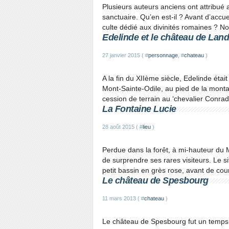
Plusieurs auteurs anciens ont attribué 
sanctuaire. Qu’en est-il ? Avant d’accueil
culte dédié aux divinités romaines ? No
Edelinde et le château de Lan
27 janvier 2015 ( #
personnage
, #
chateau
)
A la fin du XIIème siècle, Edelinde éta
Mont-Sainte-Odile, au pied de la monta
cession de terrain au ‘chevalier Conrad
La Fontaine Lucie
28 août 2015 ( #
lieu
)
Perdue dans la forêt, à mi-hauteur du 
de surprendre ses rares visiteurs. Le si
petit bassin en grès rose, avant de couri
Le château de Spesbourg
11 mars 2013 ( #
chateau
)
Le château de Spesbourg fut un temps l