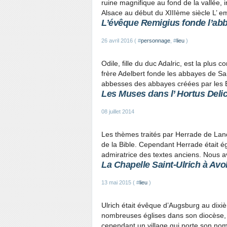
ruine magnifique au fond de la vallée, i
Alsace au début du XIIIème siècle L’ em
L’évêque Remigius fonde l’ab
26 avril 2016 ( #
personnage
, #
lieu
)
Odile, fille du duc Adalric, est la plus 
frère Adelbert fonde les abbayes de Sai
abbesses des abbayes créées par les E
Les Muses dans l’ Hortus Deli
08 juillet 2014
Les thèmes traités par Herrade de Land
de la Bible. Cependant Herrade était é
admiratrice des textes anciens. Nous a
La Chapelle Saint-Ulrich à Av
13 mai 2015 ( #
lieu
)
Ulrich était évêque d’Augsburg au dixiè
nombreuses églises dans son diocèse, i
cependant un village qui porte son nom