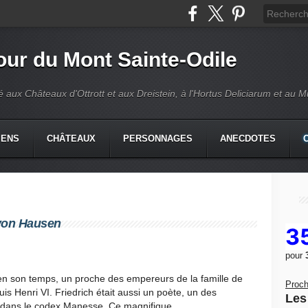
our du Mont Sainte-Odile
é aux Châteaux d'Ottrott et aux Dreistein, à l'Hortus Deliciarum et au 
IENS
CHÂTEAUX
PERSONNAGES
ANECDOTES
 von Hausen
3
pour
, en son temps, un proche des empereurs de la famille de
Proch
s Henri VI. Friedrich était aussi un poète, un des
Les 
 dans le codex Manesse. Ce magnifique...