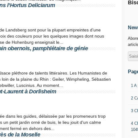
Bis
s l’Hortus Deliciarum
News
 de Landsberg sont pour la plupart empreintes d’une
hoix des couleurs pour les quelques images dont nous
Abonn
esse de Hohenburg enseignait le...
articl
ain obernois, pamphlétaire de génie
Pag
sace pléthore de talents littéraires. Les Humanistes de
oin de la plaine du Rhin : Geiler, Wimpheling, Sébastien
willer, Luscinius. Au moment...
1 A
nt-Laurent à Dorlisheim
2 C
3 C
iée dans les guides, délaissée par les promeneurs trop
 un petit jardin orné de buis, le lieu jouit d'un calme
4 C
ement fermé en dehors des...
104
ès de la Moselle