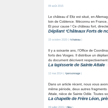
09 août 2015
Le château d’ Eltz est situé, en Allema
loin de Coblence. Méconnu en France, il
Et pour cause ! Ce château fort, direct
Dépliant ‘Châteaux Forts de n
15 octobre 2020 ( #
chateau
)
Il y a soixante ans, l’Office de Coordi
forts des Vosges. Il distribue un dépli
du document décrivent respectivement l
La tapisserie de Sainte Attale
12 mai 2014 ( #
personnage
)
Dans un article récent, nous vous avons
même période, deux autres fragments de
Attale, nièce de Sainte Odile. Toutes 
La chapelle de Frère Léon, prè
09 juillet 2015 ( #
lieu
)