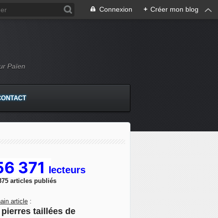
Connexion
+
Créer mon blog
Mur Païen
CONTACT
56 371
l
ecteurs
375 articles publiés
ain article
:
pierres taillées de