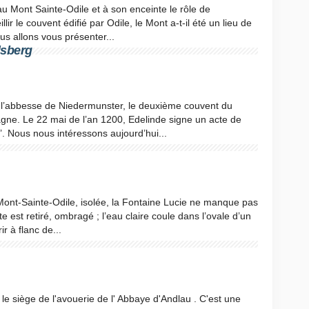
au Mont Sainte-Odile et à son enceinte le rôle de
lir le couvent édifié par Odile, le Mont a-t-il été un lieu de
us allons vous présenter...
dsberg
it l’abbesse de Niedermunster, le deuxième couvent du
gne. Le 22 mai de l’an 1200, Edelinde signe un acte de
’. Nous nous intéressons aujourd’hui...
Mont-Sainte-Odile, isolée, la Fontaine Lucie ne manque pas
te est retiré, ombragé ; l’eau claire coule dans l’ovale d’un
r à flanc de...
e siège de l'avouerie de l' Abbaye d'Andlau . C'est une