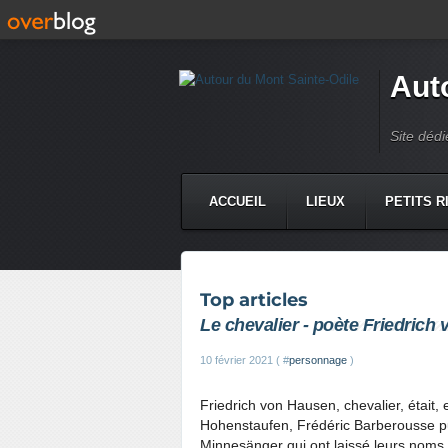
Aut
Site dédi
ACCUEIL
LIEUX
PETITS R
Top articles
Le chevalier - poète Friedrich
10 février 2021 ( #
personnage
)
Friedrich von Hausen, chevalier, était
Hohenstaufen, Frédéric Barberousse pui
Minnesänger qui ont laissé leurs noms