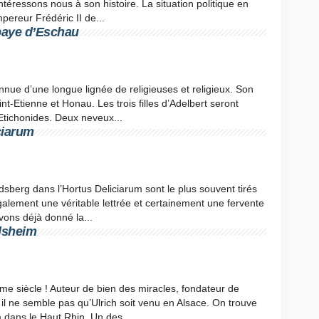
ntéressons nous à son histoire. La situation politique en
pereur Frédéric II de...
baye d’Eschau
connue d’une longue lignée de religieuses et religieux. Son
nt-Etienne et Honau. Les trois filles d’Adelbert seront
tichonides. Deux neveux...
ciarum
sberg dans l’Hortus Deliciarum sont le plus souvent tirés
galement une véritable lettrée et certainement une fervente
vons déjà donné la...
olsheim
me siècle ! Auteur de bien des miracles, fondateur de
l ne semble pas qu’Ulrich soit venu en Alsace. On trouve
 dans le Haut Rhin. Un des...