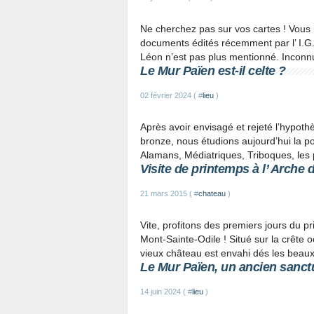
Ne cherchez pas sur vos cartes ! Vous 
documents édités récemment par l’ I.G.N
Léon n’est pas plus mentionné. Inconnu 
Le Mur Païen est-il celte ?
02 février 2024 ( #
lieu
)
Après avoir envisagé et rejeté l’hypoth
bronze, nous étudions aujourd’hui la pos
Alamans, Médiatriques, Triboques, les 
Visite de printemps à l’ Arche
21 mars 2015 ( #
chateau
)
Vite, profitons des premiers jours du p
Mont-Sainte-Odile ! Situé sur la crête o
vieux château est envahi dés les beaux 
Le Mur Païen, un ancien sanct
14 juin 2024 ( #
lieu
)