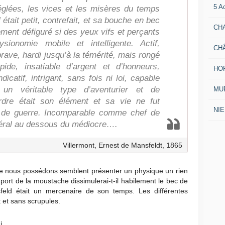
5 A
glées, les vices et les misères du temps
 était petit, contrefait, et sa bouche en bec
CH
tement défiguré si des yeux vifs et perçants
sionomie mobile et intelligente. Actif,
CH
brave, hardi jusqu’à la témérité, mais rongé
upide, insatiable d’argent et d’honneurs,
HO
dicatif, intrigant, sans fois ni loi, capable
 un véritable type d’aventurier et de
MUR
ordre était son élément et sa vie ne fut
NI
 de guerre. Incomparable comme chef de
néral au dessous du médiocre….
Villermont, Ernest de Mansfeldt, 1865
que nous possédons semblent présenter un physique un rien
port de la moustache dissimulerai-t-il habilement le bec de
sfeld était un mercenaire de son temps. Les différentes
 et sans scrupules.