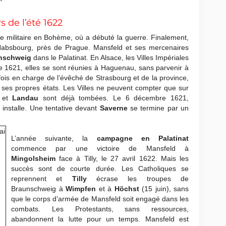
s de l’été 1622
 militaire en Bohème, où a débuté la guerre. Finalement,
 Habsbourg, près de Prague. Mansfeld et ses mercenaires
nschweig
dans le Palatinat. En Alsace, les Villes Impériales
 1621, elles se sont réunies à Haguenau, sans parvenir à
 fois en charge de l’évêché de Strasbourg et de la province,
s ses propres états. Les Villes ne peuvent compter que sur
et
Landau
sont déjà tombées. Le 6 décembre 1621,
 installe. Une tentative devant
Saverne
se termine par un
L’année suivante, la
campagne en Palatinat
commence par une victoire de Mansfeld à
Mingolsheim
face à Tilly, le 27 avril 1622. Mais les
succès sont de courte durée. Les Catholiques se
reprennent et
Tilly
écrase les troupes de
Braunschweig à
Wimpfen
et à
Höchst
(15 juin), sans
que le corps d’armée de Mansfeld soit engagé dans les
combats. Les Protestants, sans ressources,
abandonnent la lutte pour un temps. Mansfeld est