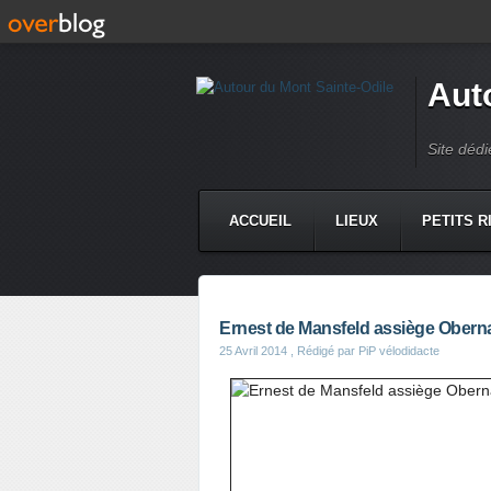
Aut
Site dédi
ACCUEIL
LIEUX
PETITS R
Ernest de Mansfeld assiège Obern
25 Avril 2014
, Rédigé par PiP vélodidacte