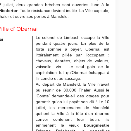
7 juillet, deux grandes brèches sont ouvertes l’une à la
Niedertor
. Toute résistance devient inutile. La Ville capitule,
haler et ouvre ses portes à Mansfeld.
ille d’ Obernai
Le colonel de Limbach occupe la Ville
pendant quatre jours. En plus de la
forte somme à payer, Obernai est
littéralement pillée par l’occupant :
chevaux, denrées, objets de valeurs,
vaisselle, vin… Le seul gain de la
capitulation fut qu’Obernai échappa à
l’incendie et au saccage.
Au départ de Mansfeld, la Ville n’avait
pu réunir de 30.000 Thaler. Aussi le
‘Comte’ demande-t-il des otages pour
garantir qu’on lui payât son dû ! Le 10
juillet, les mercenaires de Mansfeld
quittent la Ville à la tête d’un énorme
convoi contenant leur butin, ils
emmènent le vieux
bourgmestre