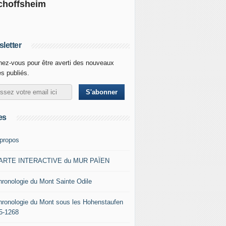
choffsheim
letter
ez-vous pour être averti des nouveaux
es publiés.
es
 propos
ARTE INTERACTIVE du MUR PAÏEN
hronologie du Mont Sainte Odile
hronologie du Mont sous les Hohenstaufen
5-1268