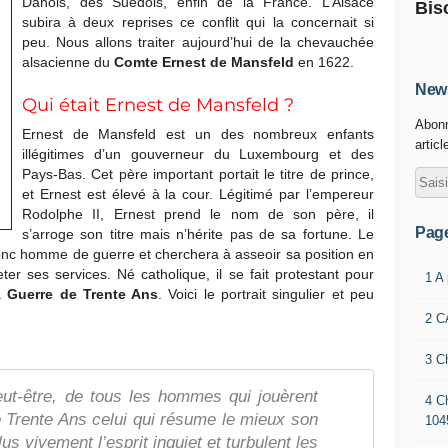
Danois, des Suédois, enfin de la France. L’Alsace
Bis
subira à deux reprises ce conflit qui la concernait si
peu. Nous allons traiter aujourd’hui de la chevauchée
alsacienne du
Comte Ernest de Mansfeld
en 1622.
News
Qui était Ernest de Mansfeld ?
Abonn
Ernest de Mansfeld est un des nombreux enfants
articl
illégitimes d’un gouverneur du Luxembourg et des
Pays-Bas. Cet père important portait le titre de prince,
et Ernest est élevé à la cour. Légitimé par l’empereur
Rodolphe II, Ernest prend le nom de son père, il
Pag
s’arroge son titre mais n’hérite pas de sa fortune. Le
nc homme de guerre et cherchera à asseoir sa position en
er ses services. Né catholique, il se fait protestant pour
1 A
a
Guerre de Trente Ans
. Voici le portrait singulier et peu
2 C
3 C
eut-être, de tous les hommes qui jouèrent
4 C
e Trente Ans celui qui résume le mieux son
104
us vivement l’esprit inquiet et turbulent les