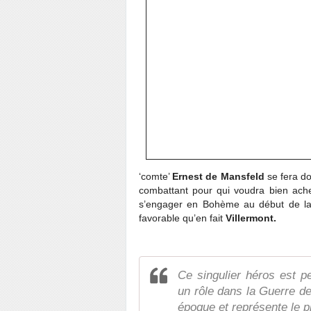
‘comte’
Ernest de Mansfeld
se fera do
combattant pour qui voudra bien achet
s’engager en Bohème au début de l
favorable qu’en fait
Villermont.
Ce singulier héros est p
un rôle dans la Guerre d
époque et représente le pl