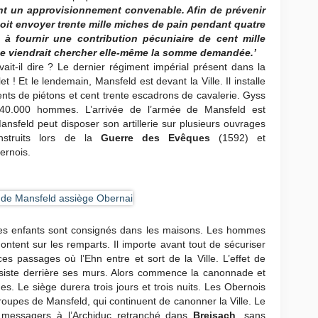
nt un approvisionnement convenable. Afin de prévenir
doit envoyer trente mille miches de pain pendant quatre
e à fournir une contribution pécuniaire de cent mille
mée viendrait chercher elle-même la somme demandée.’
it-il dire ? Le dernier régiment impérial présent dans la
let ! Et le lendemain, Mansfeld est devant la Ville. Il installe
ents de piétons et cent trente escadrons de cavalerie. Gyss
40.000 hommes. L’arrivée de l’armée de Mansfeld est
Mansfeld peut disposer son artillerie sur plusieurs ouvrages
nstruits lors de la
Guerre des Evêques
(1592) et
ernois.
 les enfants sont consignés dans les maisons. Les hommes
ntent sur les remparts. Il importe avant tout de sécuriser
ces passages où l’Ehn entre et sort de la Ville. L’effet de
 résiste derrière ses murs. Alors commence la canonnade et
s. Le siège durera trois jours et trois nuits. Les Obernois
oupes de Mansfeld, qui continuent de canonner la Ville. Le
x messagers à l’Archiduc retranché dans
Breisach
, sans