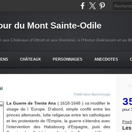
our du Mont Sainte-Odile
é aux Châteaux d'Ottrott et aux Dreistein, à l'Hortus Deliciarum et au 
IENS
CHÂTEAUX
PERSONNAGES
ANECDOTES
ai
Publié dans
#personnage
3
La Guerre de Trente Ans
( 1618-1648 ) va modifier le
visage de l ‘Europe. D’abord, simple conflit entre les
pour
princes allemands, lutte religieuse entre les catholiques
et les protestants de l’Empire, la guerre s’étendra avec
Proch
l’intervention des Habsbourg d’Espagne, puis des
Les 