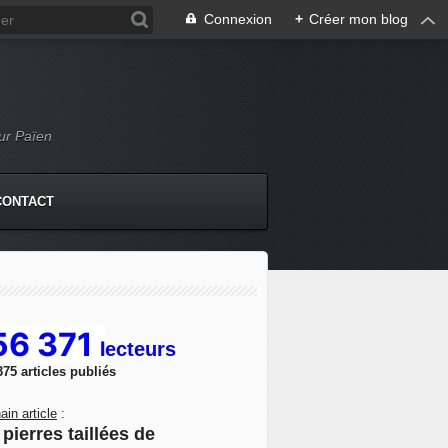
Connexion
+
Créer mon blog
Mur Païen
CONTACT
56 371
l
ecteurs
375 articles publiés
ain article
:
pierres taillées de