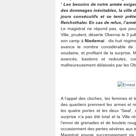
‘ Les besoins de notre armée exige
des dommages inévitables, la ville 
jours consécutifs et se tenir prêt
Reichsthaler. En cas de refus, l’ar
Le magistrat ne répond pas, que pouva
Ville, prudent, déserte Obernai le 3 juil
son camp à
Niedernai
: dix huit régim
avance le nombre considérable de 
soudaine, et profitant de la surprise, 
avancés, bastions et redoutes, co
malheureusement délaissés par les Ob
A l’appel des cloches, les femmes et
des quartiers prennent les armes et mo
les quatre portes et les deux 'Swal', 
surprise n’a pas été total et la Ville
l’envoi de grenades et de boulets rouge
occasionnent des pertes sévères aux tr
Magistrat envoie successivement si