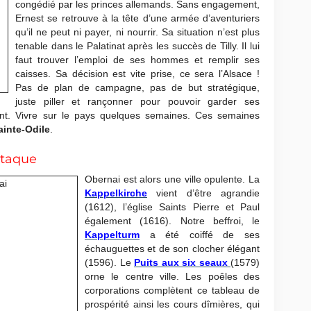
congédié par les princes allemands. Sans engagement,
Ernest se retrouve à la tête d’une armée d’aventuriers
qu’il ne peut ni payer, ni nourrir. Sa situation n’est plus
tenable dans le Palatinat après les succès de Tilly. Il lui
faut trouver l’emploi de ses hommes et remplir ses
caisses. Sa décision est vite prise, ce sera l’Alsace !
Pas de plan de campagne, pas de but stratégique,
juste piller et rançonner pour pouvoir garder ses
nt. Vivre sur le pays quelques semaines. Ces semaines
inte-Odile
.
ttaque
Obernai est alors une ville opulente. La
Kappelkirche
vient d’être agrandie
(1612), l’église Saints Pierre et Paul
également (1616). Notre beffroi, le
Kappelturm
a été coiffé de ses
échauguettes et de son clocher élégant
(1596). Le
Puits aux six seaux
(1579)
orne le centre ville. Les poêles des
corporations complètent ce tableau de
prospérité ainsi les cours dîmières, qui