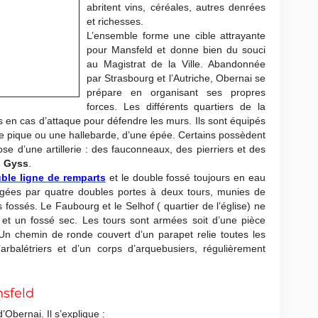
abritent vins, céréales, autres denrées
et richesses.
L’ensemble forme une cible attrayante
pour Mansfeld et donne bien du souci
au Magistrat de la Ville. Abandonnée
par Strasbourg et l’Autriche, Obernai se
prépare en organisant ses propres
forces. Les différents quartiers de la
s en cas d’attaque pour défendre les murs. Ils sont équipés
une pique ou une hallebarde, d’une épée. Certains possèdent
se d’une artillerie : des fauconneaux, des pierriers et des
 Gyss
.
uble ligne de remparts
et le double fossé toujours en eau
égées par quatre doubles portes à deux tours, munies de
fossés. Le Faubourg et le Selhof ( quartier de l’église) ne
et un fossé sec. Les tours sont armées soit d’une pièce
. Un chemin de ronde couvert d’un parapet relie toutes les
arbalétriers et d’un corps d’arquebusiers, régulièrement
sfeld
d’Obernai. Il s’explique :