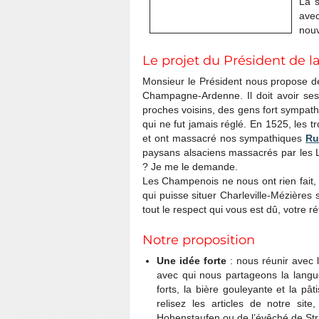
La s
avec
nouv
Le projet du Président de 
Monsieur le Président nous propose de 
Champagne-Ardenne. Il doit avoir se
proches voisins, des gens fort sympath
qui ne fut jamais réglé. En 1525, les 
et ont massacré nos sympathiques
Ru
paysans alsaciens massacrés par les L
? Je me le demande.
Les Champenois ne nous ont rien fait, 
qui puisse situer Charleville-Mézières
tout le respect qui vous est dû, votre 
Notre proposition
Une idée forte
: nous réunir avec 
avec qui nous partageons la langue
forts, la bière gouleyante et la pâ
relisez les articles de notre si
Hohenstaufen ou de l’évêché de Str