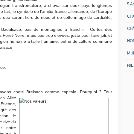
5 A
égion transfrontalière, à cheval sur deux pays longtemps
de fait, le symbole de l’amitié franco-allemande, de l’Europe
CH
Europe seront fiers de nous et de cette image de cordialité,
CH
Badalsace, pas de montagnes à franchir ! Certes des
a Forêt-Noire, mais pas trop élevées, juste pour faire joli, et
HO
région humaine à taille humaine, pétrie de culture commune
alsace !
MUR
NI
ace.
:
vons choisi Breisach comme capitale. Pourquoi ?
Tout
ch. Allez
 Etienne,
 gré des
tion, le
e rive du
ur notre
sbourg à