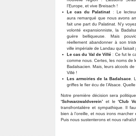
l’Europe, et vive Breisach !
Le cas du Palatinat
: Le lecteur
aura remarqué que nous avons a
fait une part du Palatinat. N’y voy
volonté expansionniste, la Badals
guère belliqueuse. Mais pouvi
réellement abandonner à son trist
ville impériale de Landau qui faisai
Le cas du Val de Villé
: Ce fut le c
comme nous. Certes, les noms de leu
Badalsacien. Mais, leurs alcools de f
Villé !
Les armoiries de la Badalsace
.
L
griffes le fier écu de l’Alsace. Quell
Notre première décision sera politiqu
‘Schwarzwaldverein’
et le
‘Club Vo
transfrontalière et sympathique. Il f
bien à l’oreille, et nous irons marcher
Puis nous sustenterons et nous rafraîc