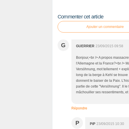
Commenter cet article
Ajouter un commentaire
G
GUERRIER
23/09/2015 09:58
Bonjour,<br /> A propos massacres 
l'Allemagne et la France?<br /> Mai
Versöhnung, mot tellement + expli
long de la berge à Kehl se trouve 
donnent le baiser de la Paix. L'hi
partie de cette "Versöhnung". Il le
mâchouiller ses ressentiments, et po
Répondre
P
PiP
23/09/2015 10:30