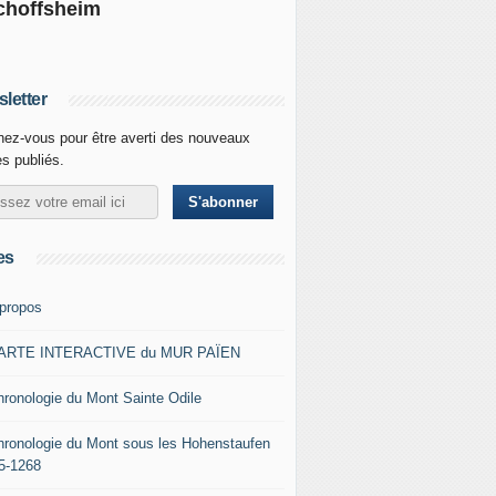
choffsheim
letter
ez-vous pour être averti des nouveaux
es publiés.
es
 propos
ARTE INTERACTIVE du MUR PAÏEN
hronologie du Mont Sainte Odile
hronologie du Mont sous les Hohenstaufen
5-1268