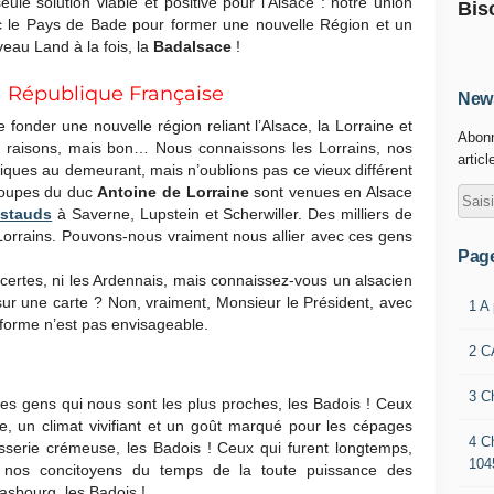
eule solution viable et positive pour l’Alsace : notre union
Bis
 le Pays de Bade pour former une nouvelle Région et un
eau Land à la fois, la
Badalsace
!
la République Française
News
fonder une nouvelle région reliant l’Alsace, la Lorraine et
Abonn
s raisons, mais bon… Nous connaissons les Lorrains, nos
articl
iques au demeurant, mais n’oublions pas ce vieux différent
troupes du duc
Antoine de Lorraine
sont venues en Alsace
stauds
à Saverne, Lupstein et Scherwiller. Des milliers de
orrains. Pouvons-nous vraiment nous allier avec ces gens
Pag
certes, ni les Ardennais, mais connaissez-vous un alsacien
 sur une carte ? Non, vraiment, Monsieur le Président, avec
1 A
réforme n’est pas envisageable.
2 C
3 C
les gens qui nous sont les plus proches, les Badois ! Ceux
, un climat vivifiant et un goût marqué pour les cépages
4 C
tisserie crémeuse, les Badois ! Ceux qui furent longtemps,
104
te, nos concitoyens du temps de la toute puissance des
asbourg, les Badois !