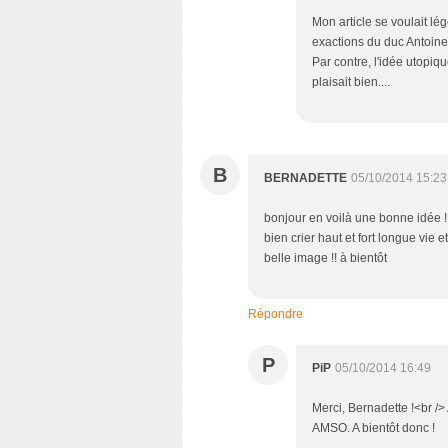
Mon article se voulait lé
exactions du duc Antoine
Par contre, l'idée utopiq
plaisait bien....
B
BERNADETTE
05/10/2014 15:23
bonjour en voilà une bonne idée !! 
bien crier haut et fort longue vie
belle image !! à bientôt
Répondre
P
PiP
05/10/2014 16:49
Merci, Bernadette !<br />
AMSO. A bientôt donc !