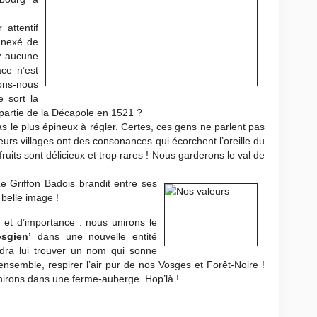
 attentif
nnexé de
ez aucune
ace n’est
ons-nous
e sort la
t partie de la Décapole en 1521 ?
as le plus épineux à régler. Certes, ces gens ne parlent pas
rs villages ont des consonances qui écorchent l’oreille du
ruits sont délicieux et trop rares ! Nous garderons le val de
e Griffon Badois brandit entre ses
e belle image !
e et d’importance : nous unirons le
sgien’
dans une nouvelle entité
audra lui trouver un nom qui sonne
 ensemble, respirer l’air pur de nos Vosges et Forêt-Noire !
hirons dans une ferme-auberge. Hop’là !