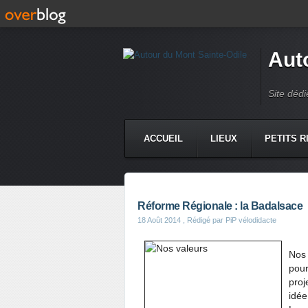
Aut
Site dédi
ACCUEIL
LIEUX
PETITS R
Réforme Régionale : la Badalsace
18 Août 2014
, Rédigé par PiP vélodidacte
Nos 
pour
proj
idée