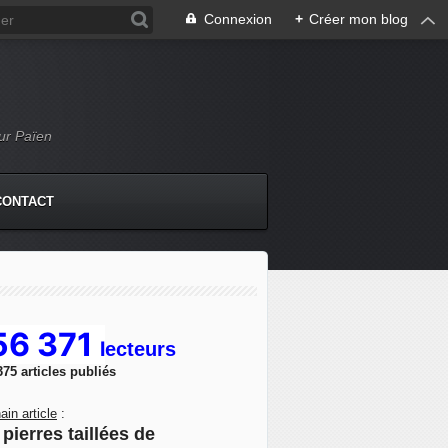
Connexion
+
Créer mon blog
Mur Païen
CONTACT
56 371
l
ecteurs
375 articles publiés
ain article
:
pierres taillées de