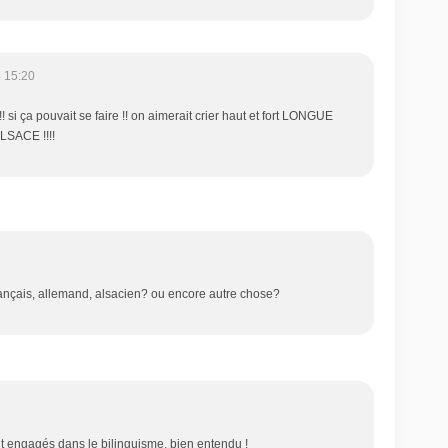
 15:20
 si ça pouvait se faire !! on aimerait crier haut et fort LONGUE
SACE !!!!
français, allemand, alsacien? ou encore autre chose?
engagés dans le bilinguisme, bien entendu !