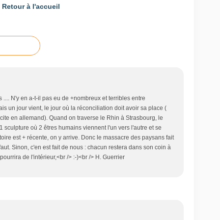
Retour à l'accueil
.... N'y en a-t-il pas eu de +nombreux et terribles entre
s un jour vient, le jour où la réconciliation doit avoir sa place (
cite en allemand). Quand on traverse le Rhin à Strasbourg, le
1 sculpture où 2 êtres humains viennent l'un vers l'autre et se
stoire est + récente, on y arrive. Donc le massacre des paysans fait
 faut. Sinon, c'en est fait de nous : chacun restera dans son coin à
urrira de l'intérieur,<br /> :-)<br /> H. Guerrier