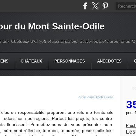
our du Mont Sainte-Odile
é aux Châteaux d'Ottrott et aux Dreistein, à l'Hortus Deliciarum et au 
IENS
CHÂTEAUX
PERSONNAGES
ANECDOTES
Publié dans
#petits riens
3
élus en responsabilité préparent une réforme territoriale
pour
 redessiner nos régions. Partout les projets, les contre-
ets fleurissent. Permettez-nous de vous présenter notre
Proch
, mûrement réfléchie, tournée, retournée, pesée mille fois.
Les 