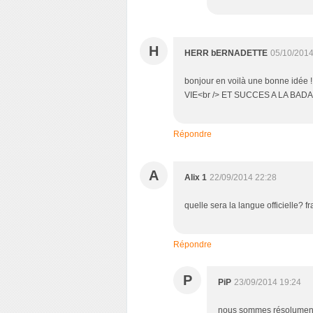
H
HERR bERNADETTE
05/10/2014
bonjour en voilà une bonne idée !!!
VIE<br /> ET SUCCES A LA BADAL
Répondre
A
Alix 1
22/09/2014 22:28
quelle sera la langue officielle? 
Répondre
P
PiP
23/09/2014 19:24
nous sommes résolument 