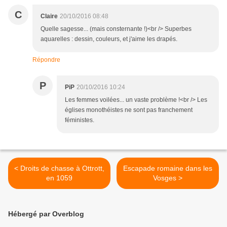
C
Claire
20/10/2016 08:48
Quelle sagesse... (mais consternante !)<br /> Superbes
aquarelles : dessin, couleurs, et j'aime les drapés.
Répondre
P
PiP
20/10/2016 10:24
Les femmes voilées... un vaste problème !<br /> Les
églises monothéistes ne sont pas franchement
féministes.
< Droits de chasse à Ottrott,
Escapade romaine dans les
en 1059
Vosges >
Hébergé par Overblog