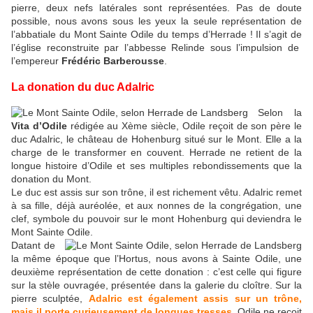
pierre, deux nefs latérales sont représentées. Pas de doute
possible, nous avons sous les yeux la seule représentation de
l’abbatiale du Mont Sainte Odile du temps d’Herrade ! Il s’agit de
l’église reconstruite par l’abbesse Relinde sous l’impulsion de
l’empereur
Frédéric Barberousse
.
La donation du duc Adalric
Selon la
Vita d’Odile
rédigée au Xème siècle, Odile reçoit de son père le
duc Adalric, le château de Hohenburg situé sur le Mont. Elle a la
charge de le transformer en couvent. Herrade ne retient de la
longue histoire d’Odile et ses multiples rebondissements que la
donation du Mont.
Le duc est assis sur son trône, il est richement vêtu. Adalric remet
à sa fille, déjà auréolée, et aux nonnes de la congrégation, une
clef, symbole du pouvoir sur le mont Hohenburg qui deviendra le
Mont Sainte Odile.
Datant de
la même époque que l’Hortus, nous avons à Sainte Odile, une
deuxième représentation de cette donation : c’est celle qui figure
sur la stèle ouvragée, présentée dans la galerie du cloître. Sur la
pierre sculptée,
Adalric est également assis sur un trône,
mais il porte curieusement de longues tresses
. Odile ne reçoit