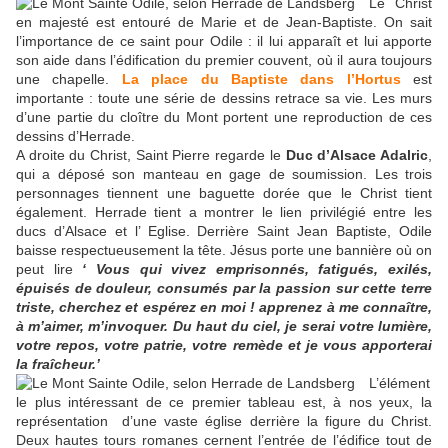
Le Christ
en majesté est entouré de Marie et de Jean-Baptiste. On sait
l’importance de ce saint pour Odile : il lui apparaît et lui apporte
son aide dans l’édification du premier couvent, où il aura toujours
une chapelle.
La place du Baptiste dans l’Hortus
est
importante : toute une série de dessins retrace sa vie. Les murs
d’une partie du cloître du Mont portent une reproduction de ces
dessins d’Herrade.
A droite du Christ, Saint Pierre regarde le
Duc d’Alsace Adalric
,
qui a déposé son manteau en gage de soumission. Les trois
personnages tiennent une baguette dorée que le Christ tient
également. Herrade tient a montrer le lien privilégié entre les
ducs d’Alsace et l’ Eglise. Derrière Saint Jean Baptiste, Odile
baisse respectueusement la tête. Jésus porte une bannière où on
peut lire
‘ Vous qui vivez emprisonnés, fatigués, exilés,
épuisés de douleur, consumés par la passion sur cette terre
triste, cherchez et espérez en moi ! apprenez à me connaître,
à m’aimer, m’invoquer. Du haut du ciel, je serai votre lumière,
votre repos, votre patrie, votre remède et je vous apporterai
la fraîcheur.’
L’élément
le plus intéressant de ce premier tableau est, à nos yeux, la
représentation d’une vaste église derrière la figure du Christ.
Deux hautes tours romanes cernent l’entrée de l’édifice tout de