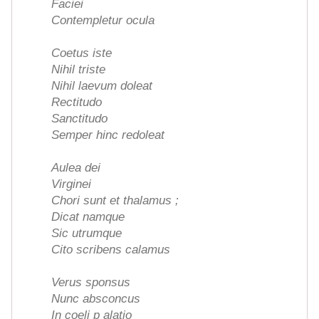
Faciei
Contempletur ocula
Coetus iste
Nihil triste
Nihil laevum doleat
Rectitudo
Sanctitudo
Semper hinc redoleat
Aulea dei
Virginei
Chori sunt et thalamus ;
Dicat namque
Sic utrumque
Cito scribens calamus
Verus sponsus
Nunc absconcus
In coeli p alatio