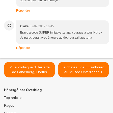
suis un peu loin...dommage !
Répondre
C
Claire
02/02/2017 16:45
Bravo à cette SUPER initiative...et gai courage à tous !<br />
Je participerai avec énergie au débroussaillage...ma
Répondre
< Le Zodiaque d’Herrade
Le château de Lutzelbourg,
de Landsberg, Hortus
au Musée Unterlinden >
Deliciarum
Hébergé par Overblog
Top articles
Pages