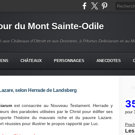
our du Mont Sainte-Odile
é aux Châteaux d'Ottrott et aux Dreistein, à l'Hortus Deliciarum et au 
IENS
CHÂTEAUX
PERSONNAGES
ANECDOTES
 Lazare, selon Herrade de Landsberg
3
ciarum
est consacrée au Nouveau Testament. Herrade y
ieurs des paraboles utilisées par le Christ pour édifier ses
pour
pporte l’histoire du mauvais riche et du pauvre Lazare.
t réussies pour illustrer le propos rapporté par Luc.
Proch
Les 