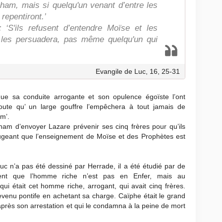
raham, mais si quelqu'un venant d’entre les
 repentiront.’
 ‘S'ils refusent d’entendre Moïse et les
e les persuadera, pas même quelqu'un qui
Evangile de Luc, 16, 25-31
e sa conduite arrogante et son opulence égoïste l’ont
ajoute qu’ un large gouffre l’empêchera à tout jamais de
m’.
m d’envoyer Lazare prévenir ses cinq frères pour qu’ils
jugeant que l’enseignement de Moïse et des Prophètes est
uc n’a pas été dessiné par Herrade, il a été étudié par de
ent que l’homme riche n’est pas en Enfer, mais au
i était cet homme riche, arrogant, qui avait cinq frères.
evenu pontife en achetant sa charge. Caïphe était le grand
après son arrestation et qui le condamna à la peine de mort