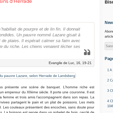
ssins d’Herrade
Bis
News
habillait de pourpre et de lin fin. Il donnait
Abonn
lendides. Un pauvre nommé Lazare gisait à
articl
t de plaies. Il espérait calmer sa faim avec
ble du riche. Les chiens venaient lécher ses
Pag
Evangile de Luc, 16, 19-21
1 A
2 C
ous présente une scène de banquet. L’homme riche est
3 C
d’un empereur du XIIème siècle. Il porte une couronne. Il est
Sa femme et trois amis l’accompagnent dans son repas. La
4 C
nvives partagent le pain et un plat de poissons. Les mets
104
ed. Les couteaux présentent des encoches, sans doute pour
es. La boisson est servie dans un gobelet de bois, cerclé de