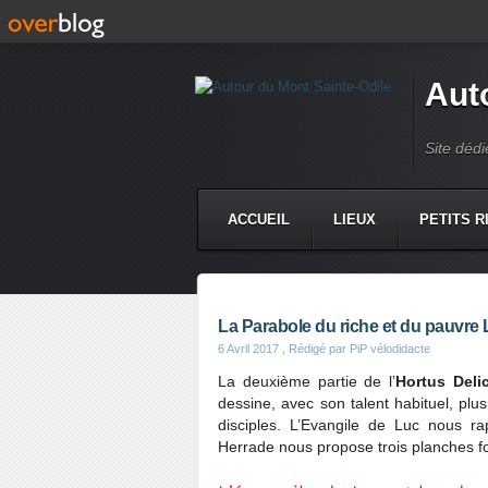
Aut
Site dédi
ACCUEIL
LIEUX
PETITS R
La Parabole du riche et du pauvre
6 Avril 2017
, Rédigé par PiP vélodidacte
La deuxième partie de l’
Hortus Deli
dessine, avec son talent habituel, plus
disciples. L’Evangile de Luc nous ra
Herrade nous propose trois planches for