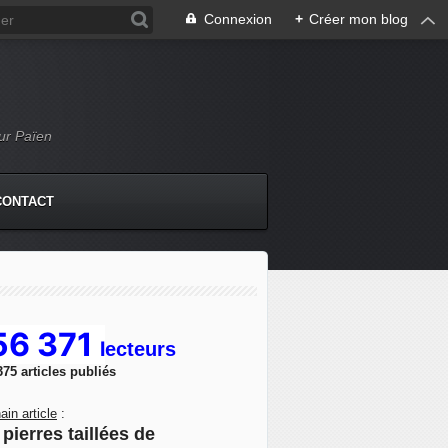
Connexion
+
Créer mon blog
Mur Païen
CONTACT
56 371
l
ecteurs
375 articles publiés
ain article
:
pierres taillées de