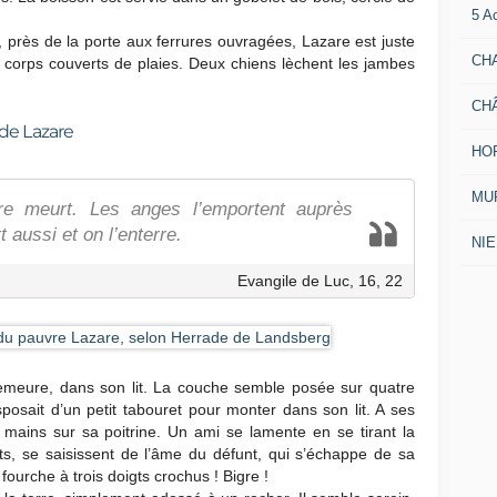
5 A
, près de la porte aux ferrures ouvragées, Lazare est juste
CH
le corps couverts de plaies. Deux chiens lèchent les jambes
CH
 de Lazare
HO
MUR
re meurt. Les anges l’emportent auprès
 aussi et on l’enterre.
NI
Evangile de Luc, 16, 22
emeure, dans son lit. La couche semble posée sur quatre
posait d’un petit tabouret pour monter dans son lit. A ses
mains sur sa poitrine. Un ami se lamente en se tirant la
ts, se saisissent de l’âme du défunt, qui s’échappe de sa
fourche à trois doigts crochus ! Bigre !