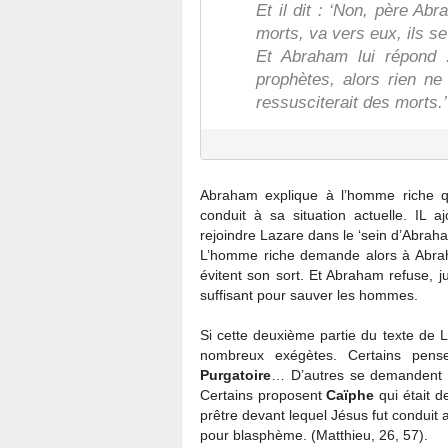
Et il dit : ‘Non, père Ab
morts, va vers eux, ils se
Et Abraham lui répond :
prophètes, alors rien n
ressusciterait des morts.’
Abraham explique à l’homme riche qu
conduit à sa situation actuelle. IL 
rejoindre Lazare dans le ‘sein d’Abraha
L’homme riche demande alors à Abraha
évitent son sort. Et Abraham refuse, 
suffisant pour sauver les hommes.
Si cette deuxième partie du texte de L
nombreux exégètes. Certains pens
Purgatoire
… D’autres se demandent qu
Certains proposent
Caïphe
qui était d
prêtre devant lequel Jésus fut conduit 
pour blasphème. (Matthieu, 26, 57).