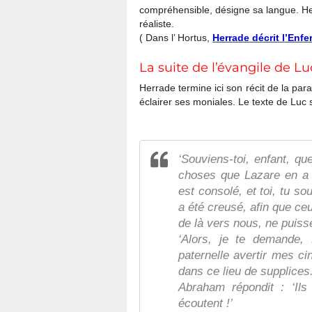
compréhensible, désigne sa langue. Her
réaliste.
( Dans l’ Hortus,
Herrade décrit l’Enfe
La suite de l’évangile de Lu
Herrade termine ici son récit de la par
éclairer ses moniales. Le texte de Luc s
‘Souviens-toi, enfant, q
choses que Lazare en a e
est consolé, et toi, tu s
a été creusé, afin que ce
de là vers nous, ne puisse
‘Alors, je te demande,
paternelle avertir mes ci
dans ce lieu de supplices.’
Abraham répondit : ‘Ils
écoutent !’