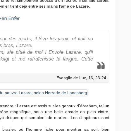
a terre, simplement adossé à un rocher. Il semble serein.
emier tient déjà entre ses mains l’âme de Lazare.
e en Enfer
ur des morts, il lève les yeux, et voit au
s bras, Lazare.
m, aie pitié de moi ! Envoie Lazare, qu'il
oigt et me rafraîchisse la langue. Cette
Evangile de Luc, 16, 23-24
rendre : Lazare est assis sur les genoux d’Abraham, tel un
rône magnifique, sous une belle arcade en plein cintre.
ylindriques qui semblent de marbre. Les chapiteaux sont
 brasier, où l’homme riche pour montrer sa soif, bien