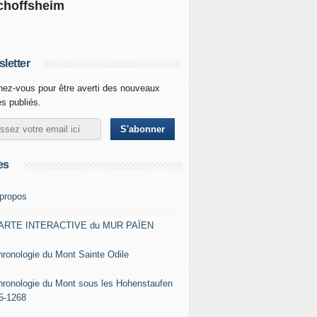
choffsheim
letter
ez-vous pour être averti des nouveaux
es publiés.
es
 propos
ARTE INTERACTIVE du MUR PAÏEN
hronologie du Mont Sainte Odile
hronologie du Mont sous les Hohenstaufen
5-1268