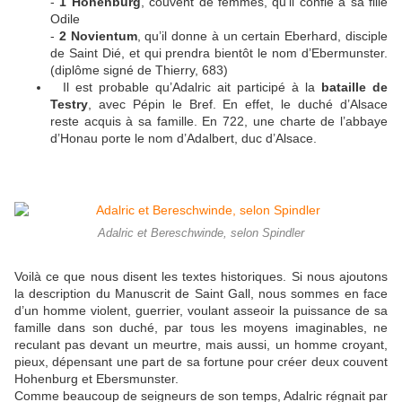
-
1 Hohenburg
, couvent de femmes, qu’il confie à sa fille
Odile
-
2 Novientum
, qu’il donne à un certain Eberhard, disciple
de Saint Dié, et qui prendra bientôt le nom d’Ebermunster.
(diplôme signé de Thierry, 683)
Il est probable qu’Adalric ait participé à la
bataille de
Testry
, avec Pépin le Bref. En effet, le duché d’Alsace
reste acquis à sa famille. En 722, une charte de l’abbaye
d’Honau porte le nom d’Adalbert, duc d’Alsace.
Adalric et Bereschwinde, selon Spindler
Voilà ce que nous disent les textes historiques. Si nous ajoutons
la description du Manuscrit de Saint Gall, nous sommes en face
d’un homme violent, guerrier, voulant asseoir la puissance de sa
famille dans son duché, par tous les moyens imaginables, ne
reculant pas devant un meurtre, mais aussi, un homme croyant,
pieux, dépensant une part de sa fortune pour créer deux couvent
Hohenburg et Ebersmunster.
Comme beaucoup de seigneurs de son temps, Adalric régnait par