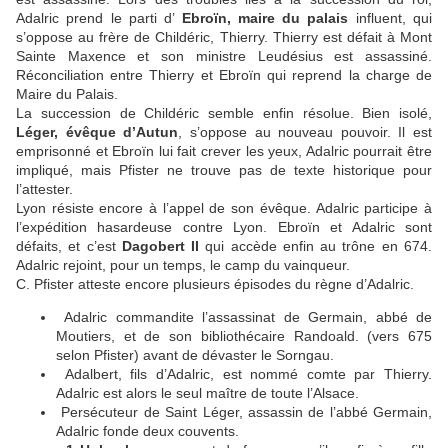
Adalric prend le parti d’
Ebroïn, maire du palais
influent, qui
s’oppose au frère de Childéric, Thierry. Thierry est défait à Mont
Sainte Maxence et son ministre Leudésius est assassiné.
Réconciliation entre Thierry et Ebroïn qui reprend la charge de
Maire du Palais.
La succession de Childéric semble enfin résolue. Bien isolé,
Léger, évêque d’Autun
, s’oppose au nouveau pouvoir. Il est
emprisonné et Ebroïn lui fait crever les yeux, Adalric pourrait être
impliqué, mais Pfister ne trouve pas de texte historique pour
l’attester.
Lyon résiste encore à l’appel de son évêque. Adalric participe à
l’expédition hasardeuse contre Lyon. Ebroïn et Adalric sont
défaits, et c’est
Dagobert II
qui accède enfin au trône en 674.
Adalric rejoint, pour un temps, le camp du vainqueur.
C. Pfister atteste encore plusieurs épisodes du règne d’Adalric.
Adalric commandite l’assassinat de Germain, abbé de
Moutiers, et de son bibliothécaire Randoald. (vers 675
selon Pfister) avant de dévaster le Sorngau.
Adalbert, fils d’Adalric, est nommé comte par Thierry.
Adalric est alors le seul maître de toute l’Alsace.
Persécuteur de Saint Léger, assassin de l’abbé Germain,
Adalric fonde deux couvents.