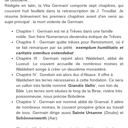
Rédigée en latin, la Vita Germani’ comporte sept chapitres, qui
couvrent huit feuillets dans la retranscription de J. Trouillat. Je
résume brièvement les premiers chapitres avant d’en venir au
sujet principal : la mort violente de Germain.
Chapitre I : Germain est né à Trêves dans une famille
noble. Son frère Numerianus deviendra évêque de Trêves.
Chapitre II : Germain quitte trêves pour Remiremont, où il
se fait remarquer par sa piété. ‘
exemplum humilitatis et
caritatis omnibus ostendebat
’.
Chapitre III : Germain rejoint alors Waldebert, abbé de
Luxeuil. Le couvent accueille de nombreux moines et
Waldebert songe à créer un deuxième monastère.
Chapitre IV : Gondoin est alors duc d’Alsace. Il offre à
Waldebert les terres nécessaires à cette fondation. Ce sera
un vallon très fertile nommé ‘
Grandis Vallis
’, non loin de
Bâle. Les terres sont situées le long de la Birse, rivière très
poissonneuse, nous précise Bobolène.
Chapitre V : Germain est nommé abbé de Granval. Il attire
de nombreux moines, le couvent prospère grâce au travail
de tous. Germain dirige aussi
Sainte Ursanne
(Doubs) et
Schönnenwerth
(Aar).