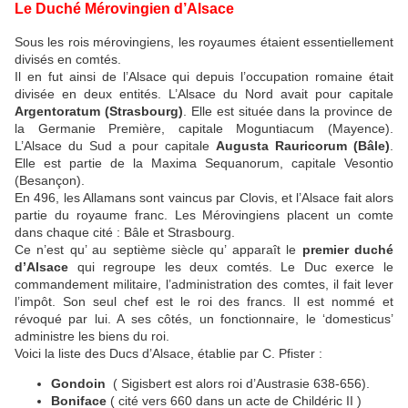
Le Duché Mérovingien d’Alsace
Sous les rois mérovingiens, les royaumes étaient essentiellement
divisés en comtés.
Il en fut ainsi de l’Alsace qui depuis l’occupation romaine était
divisée en deux entités. L’Alsace du Nord avait pour capitale
Argentoratum (Strasbourg)
. Elle est située dans la province de
la Germanie Première, capitale Moguntiacum (Mayence).
L’Alsace du Sud a pour capitale
Augusta Rauricorum (Bâle)
.
Elle est partie de la Maxima Sequanorum, capitale Vesontio
(Besançon).
En 496, les Allamans sont vaincus par Clovis, et l’Alsace fait alors
partie du royaume franc. Les Mérovingiens placent un comte
dans chaque cité : Bâle et Strasbourg.
Ce n’est qu’ au septième siècle qu’ apparaît le
premier duché
d’Alsace
qui regroupe les deux comtés. Le Duc exerce le
commandement militaire, l’administration des comtes, il fait lever
l’impôt. Son seul chef est le roi des francs. Il est nommé et
révoqué par lui. A ses côtés, un fonctionnaire, le ‘domesticus’
administre les biens du roi.
Voici la liste des Ducs d’Alsace, établie par C. Pfister :
Gondoin
( Sigisbert est alors roi d’Austrasie 638-656).
Boniface
( cité vers 660 dans un acte de Childéric II )