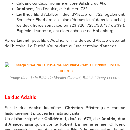
Caldaric ou Catic, nommé encore
Adalric
ou Atic
Adalbert
, fils d’Adalric, cité duc en 722
Liutfrid
, fils d’Adalbert, duc d’Alsace en 722 également.
Son frère Eberhard est alors ‘domesticus’ dans le duché.(
les deux frères sont cités en 723,726, 728,733,737 et739 ).
Eugénie, leur sœur, est alors abbesse de Hohenburg.
Après Liutfrid, petit fils d’Adalric, le titre de duc d’Alsace disparaît
de l’histoire. Le Duché n’aura duré qu’une centaine d’années.
Image tirée de la Bible de Moutier-Granval, British Library Londres
Le duc Adalric
Sur le duc Adalric lui-même,
Christian Pfister
juge comme
historiquement prouvés les faits suivants.
Un diplôme signé de
Childéric II
, daté de 673, cite
Adalric, duc
d’Alsace
, ainsi qu’un comte Robert. La même année, Childéric
est assassiné. Lors des troubles liés à la succession du roi,