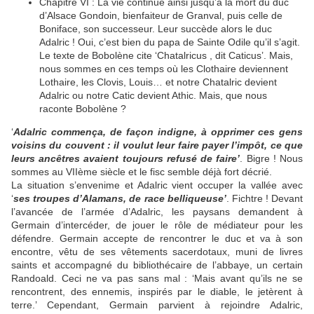
Chapitre VI : La vie continue ainsi jusqu’à la mort du duc
d’Alsace Gondoin, bienfaiteur de Granval, puis celle de
Boniface, son successeur. Leur succède alors le duc
Adalric ! Oui, c’est bien du papa de Sainte Odile qu’il s’agit.
Le texte de Bobolène cite ‘Chatalricus , dit Caticus’. Mais,
nous sommes en ces temps où les Clothaire deviennent
Lothaire, les Clovis, Louis… et notre Chatalric devient
Adalric ou notre Catic devient Athic. Mais, que nous
raconte Bobolène ?
‘
Adalric commença, de façon indigne, à opprimer ces gens
voisins du couvent : il voulut leur faire payer l’impôt, ce que
leurs ancêtres avaient toujours refusé de faire’
. Bigre ! Nous
sommes au VIIème siècle et le fisc semble déjà fort décrié.
La situation s’envenime et Adalric vient occuper la vallée avec
‘
ses troupes d’Alamans, de race belliqueuse’
. Fichtre ! Devant
l’avancée de l’armée d’Adalric, les paysans demandent à
Germain d’intercéder, de jouer le rôle de médiateur pour les
défendre. Germain accepte de rencontrer le duc et va à son
encontre, vêtu de ses vêtements sacerdotaux, muni de livres
saints et accompagné du bibliothécaire de l’abbaye, un certain
Randoald. Ceci ne va pas sans mal : ‘Mais avant qu’ils ne se
rencontrent, des ennemis, inspirés par le diable, le jetèrent à
terre.’ Cependant, Germain parvient à rejoindre Adalric,