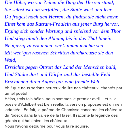
Die Höhe, wo vor Zeiten die Burg der Herren stand;
Sie selbst ist nun verfallen, die Stätte wüst und leer,
Du fragest nach den Herren, du findest sie nicht mehr.
Einst kam das Ratzam-Fräulein aus jener Burg hervor,
Erging sich sonder Wartung und spielend vor dem Thor
Und stieg hinab den Abhang bis in das Thal hinein,
Neugierig zu erkunden, wie’s unten möchte sein.
Mit wen’gen raschen Schritten durchkreuzte sie den
Wald,
Erreichte gegen Ottrott das Land der Menschen bald,
Und Städte dort und Dörfer und das bestellte Feld
Erschienen ihren Augen gar eine fremde Welt.
Ah ! que nous serions heureux de lire nos châteaux, chantés par
un tel poète!
Hélas, trois fois hélas, nous sommes le premier avril… et si la
poésie d’Adelbert est bien réelle, la version proposée est un rien
‘adaptée’. En fait, le poème de Chamisso concerne les châteaux
du Nideck dans la vallée de la Hasel. Il raconte la légende des
géants qui habitaient les châteaux.
Nous l’avons détourné pour vous faire sourire.