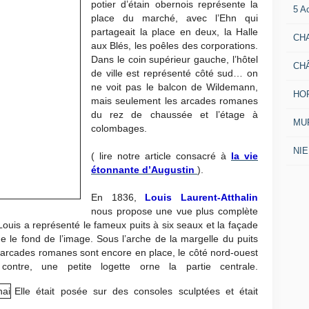
potier d’étain obernois représente la
5 A
place du marché, avec l’Ehn qui
partageait la place en deux, la Halle
CH
aux Blés, les poêles des corporations.
Dans le coin supérieur gauche, l’hôtel
CH
de ville est représenté côté sud… on
ne voit pas le balcon de Wildemann,
HO
mais seulement les arcades romanes
du rez de chaussée et l’étage à
MUR
colombages.
NI
( lire notre article consacré à
la vie
étonnante d’Augustin
).
En 1836,
Louis Laurent-Atthalin
nous propose une vue plus complète
ouis a représenté le fameux puits à six seaux et la façade
e le fond de l’image. Sous l’arche de la margelle du puits
es arcades romanes sont encore en place, le côté nord-ouest
ntre, une petite logette orne la partie centrale.
Elle était posée sur des consoles sculptées et était