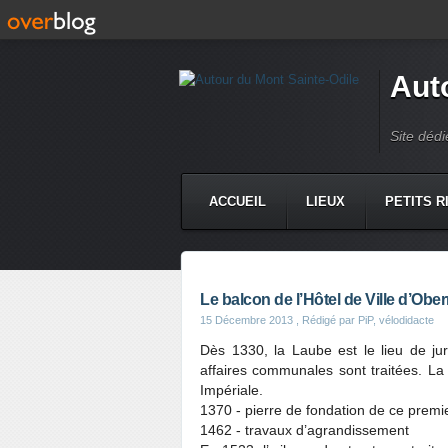
Aut
Site dédi
ACCUEIL
LIEUX
PETITS R
Le balcon de l’Hôtel de Ville d’Ober
15 Décembre 2013
, Rédigé par PiP, vélodidacte
Dès 1330, la Laube est le lieu de juri
affaires communales sont traitées. La
Impériale.
1370 - pierre de fondation de ce premie
1462 - travaux d’agrandissement