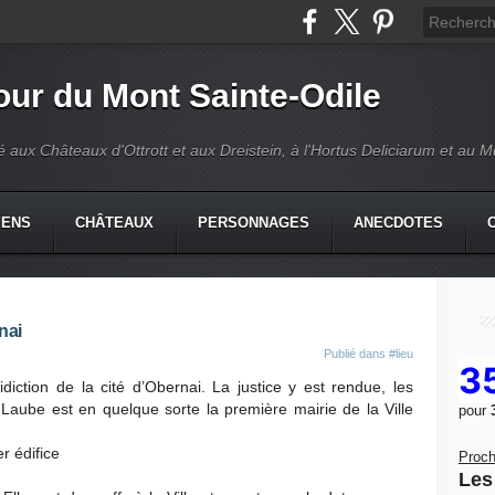
our du Mont Sainte-Odile
é aux Châteaux d'Ottrott et aux Dreistein, à l'Hortus Deliciarum et au 
IENS
CHÂTEAUX
PERSONNAGES
ANECDOTES
nai
Publié dans
#lieu
3
diction de la cité d’Obernai. La justice y est rendue, les
 Laube est en quelque sorte la première mairie de la Ville
pour
r édifice
Proch
Les 