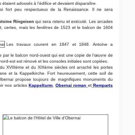
ls étaient adossés à l’édifice et devaient disparaître.
ssi fort peu respectueux de la Renaissance. Il ne sera
toine Ringeisen
qui sera retenu et exécuté. Les arcades
nt, certes, mais les fenêtres de 1523 et le balcon de 1604
Les travaux courent en 1847 et 1848. Antoine a
de par le balcon nord-ouest qui est une copie de l’œuvre de
ord-est est rénové et les consoles initiales sont copiées.
 du XVIIIème et du XIXème siècles ont arraché les portes
romane et la Kappelkirche. Fort heureusement, cette soif de
 Obernai propose toujours de magnifiques monuments du
ir nos articles
Kappelturm
,
Obernai roman
et
Remparts