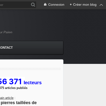
Connexion
+
Créer mon blog
Mur Païen
CONTACT
56 371
l
ecteurs
375 articles publiés
ain article
:
pierres taillées de