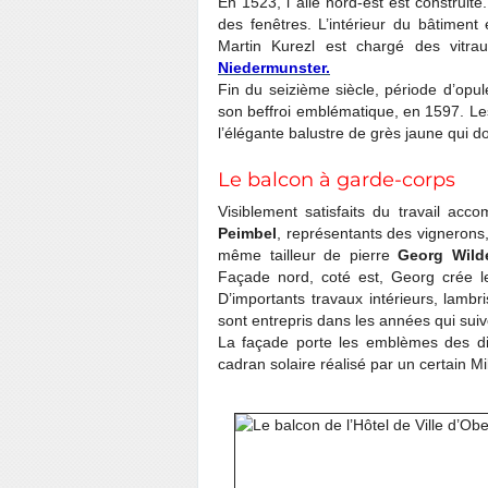
En 1523, l’ aile nord-est est construite.
des fenêtres. L’intérieur du bâtiment 
Martin Kurezl est chargé des vitra
Niedermunster.
Fin du seizième siècle, période d’opul
son beffroi emblématique, en 1597. L
l’élégante balustre de grès jaune qui do
Le balcon à garde-corps
Visiblement satisfaits du travail acc
Peimbel
, représentants des vignerons
même tailleur de pierre
Georg Wil
Façade nord, coté est, Georg crée l
D’importants travaux intérieurs, lambr
sont entrepris dans les années qui suiv
La façade porte les emblèmes des d
cadran solaire réalisé par un certain Mil