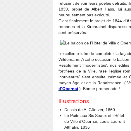
refusent de voir leurs poêles détruits, i
1839, projet de Albert Hass, lui au
heureusement pas exécuté.
C’est finalement le projet de 1844 d’
An
romanes et la Kirchrainel disparaisse
sont préservés.
l’excellente idée de compléter la faça
Wildemann. A cette occasion le balcon n
Résolument ‘modernistes’, nos édiles
fortifiées de la Ville, rasé l’église 
‘nouveauté’ s’est ensuite calmée et
moyen âge et de la Renaissance. ( Vo
d’Obernai
). Bonne promenade !
Illustrations
Dessin de A. Güntzer, 1660
Le Puits aux Six Seaux et l’Hôtel
de Ville d’Obernai, Louis Laurent-
Atthalin, 1836