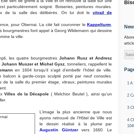
 Elle sert de greffe à la Ville et on retrouve la date sur une
Bis
est particulièrement soigné. Boiseries, peintures murales.
ux de la salle des délibérés. On lui doit le
vitrail de
ence, pour Obernai. La cité fait couronner le
Kappelturm
,
News
es bourgmestres font appel à Georg Wildemann qui dessine
mine la ville.
Abonn
articl
ompli, les quatre bourgmestres
Johann Rusz et Andresz
,
Johann Muszer et Michel Gysz
, tonneliers, rappellent le
Pag
demann
en 1604 lorsqu’il s’agit d’embellir l’hôtel de ville.
e balcon à garde-corps sculpté porté par neuf consoles.
is de la salle du premier étage, vitraux, peintures murales
1 A
ent.
ix
Villes de la Décapole
( Melchior Beutel ), ainsi qu’un
2 C
ler.
3 C
L’image la plus ancienne que nous
ayons retrouvé de l’Hôtel de Ville est
4 C
le dessin réalisé à la plume par
104
Augustin Güntzer
vers 1660. Le