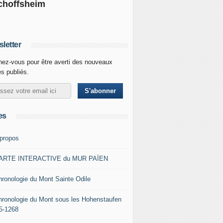
choffsheim
letter
ez-vous pour être averti des nouveaux
es publiés.
es
 propos
ARTE INTERACTIVE du MUR PAÏEN
hronologie du Mont Sainte Odile
hronologie du Mont sous les Hohenstaufen
5-1268