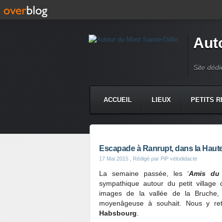
Aut
Site dédi
ACCUEIL
LIEUX
PETITS R
Escapade à Ranrupt, dans la Haute
17 Mai 2015
, Rédigé par PiP vélodidacte
La semaine passée, les ‘
Amis du 
sympathique autour du petit village
images de la vallée de la Bruche, 
moyenâgeuse à souhait. Nous y retr
Habsbourg
.