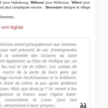
h
’ pour Habsbourg, ‘
Milhuse
’ pour Mulhouse, ‘
Villers
’ pour
e est plus compliquée encore : ‘
Brunstam
’ désigne le village
 Senones.
 son église
infortune advint principalement aux hommes
iceux tant présumé de soi, d’entreprendre
à la solennité des Octaves du Saint
nt également au frère de l’évêque qui, en
feu tout le Val de Villers. Les soldats de
nt marris de la perte de leurs gens qui
illage nomme Neufchasteau et le brûlèrent.
en firent de même et peu après brûlèrent
stam. Mais que dirais-je ? Ils mirent à feu
pomont et Kamru avec l’église Saint-
nt consumèrent le Coret. Quoi tant
 retournèrent à leurs propres.’