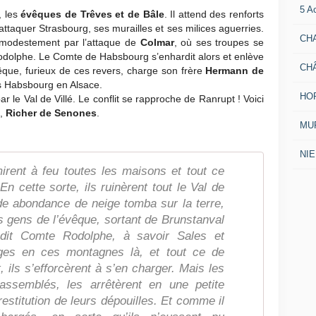
5 A
, les
évêques de Trêves et de Bâle
. Il attend des renforts
ttaquer Strasbourg, ses murailles et ses milices aguerries.
CH
modestement par l’attaque de
Colmar
, où ses troupes se
 Rodolphe. Le Comte de Habsbourg s’enhardit alors et enlève
CH
êque, furieux de ces revers, charge son frère
Hermann de
s Habsbourg en Alsace.
HO
le Val de Villé. Le conflit se rapproche de Ranrupt ! Voici
,
Richer de Senones
.
MUR
NI
irent à feu toutes les maisons et tout ce
En cette sorte, ils ruinèrent tout le Val de
de abondance de neige tomba sur la terre,
s gens de l’évêque, sortant de Brunstanval
 dit Comte Rodolphe, à savoir Sales et
ages en ces montagnes là, et tout ce de
t, ils s’efforcèrent à s’en charger. Mais les
assemblés, les arrêtèrent en une petite
stitution de leurs dépouilles. Et comme il