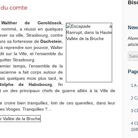
Bis
t du comte
e
Walther de Geroldseck
,
News
t nommé, a réussi en quelques
ver sa ville, Strasbourg, contre
Abonn
dans sa forteresse de
Dachstein
,
articl
 à reprendre son pouvoir, Walter
rdit sur la Ville, et l’ensemble du
quitter Strasbourg.
emier temps, l’ensemble de la
Pag
sacienne a fait corps autour de
ais quelques mois plus tard, le
dolphe de Habsbourg
, fin
1 A
 un des principaux chefs de guerre alliés à la Ville de
2 C
croire bien tranquilles, loin de ces querelles, dans leur
 des Vosges. Tranquilles ?…
3 C
4 C
104