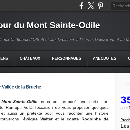
our du Mont Sainte-Odile
é aux Châteaux d'Ottrott et aux Dreistein, à l'Hortus Deliciarum et au 
IENS
CHÂTEAUX
PERSONNAGES
ANECDOTES
 Vallée de la Bruche
3
Mont-Sainte-Odile
’ nous ont proposé une sortie fort
 de Ranrupt. Voilà l’occasion de vous proposer quelques
pour
et aussi un prétexte pour vous raconter une histoire
ouverons l’
évêque Walter
et le
comte Rodolphe de
Proch
Les 