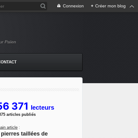
Connexion
+
Créer mon blog
Mur Païen
CONTACT
56 371
l
ecteurs
375 articles publiés
ain article
:
pierres taillées de