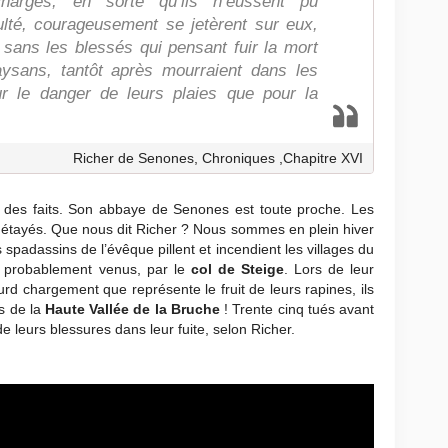
chargés, en sorte qu’ils n’eussent pu
ulté, courageusement se jetèrent sur eux,
, sans les blessés qui pensant fuir la mort
aysans, tantôt après mourraient dans les
ur le danger de leurs plaies que pour la
Richer de Senones, Chroniques ,Chapitre XVI
 des faits. Son abbaye de Senones est toute proche. Les
étayés. Que nous dit Richer ? Nous sommes en plein hiver
s spadassins de l’évêque pillent et incendient les villages du
nt probablement venus, par le
col de Steige
. Lors de leur
lourd chargement que représente le fruit de leurs rapines, ils
ns de la
Haute Vallée de la Bruche
! Trente cinq tués avant
 leurs blessures dans leur fuite, selon Richer.