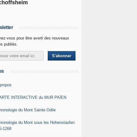
choffsheim
letter
ez-vous pour être averti des nouveaux
es publiés.
es
 propos
ARTE INTERACTIVE du MUR PAÏEN
hronologie du Mont Sainte Odile
hronologie du Mont sous les Hohenstaufen
5-1268