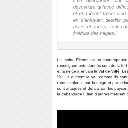
s’en aperçurent tant 
descendre qu’avec diffic
et en tuèrent trente cinq
en s’enfuyant desdits p
haies et forêts, tant po
froidure des neiges.’
Le moine Richer est un contemporain
renseignements donnés sont donc fort 
et la neige a envahi le
Val de Villé
. Le
Val. Ils quittent le val, comme ils so
retour, ralentis par la neige et par le 
sont attaqués et défaits par les paysa
la débandade ! Bien d’autres meurent de