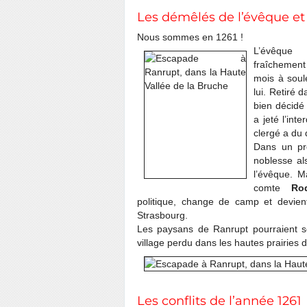
Les démêlés de l’évêque e
Nous sommes en 1261 !
L’évêqu
fraîchemen
mois à soule
lui. Retiré 
bien décidé
a jeté l’inte
clergé a du 
Dans un pr
noblesse al
l’évêque. M
comte
Ro
politique, change de camp et devient
Strasbourg.
Les paysans de Ranrupt pourraient se 
village perdu dans les hautes prairies
Les conflits de l’année 1261