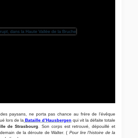
e des paysans, ne porta pas chance au frère de l’évêque
ué lors de la
Bataille d’Hausbergen
qui vit la défaite totale
ille de Strasbourg
. Son corps est retrouvé, dépouillé et
endemain de la déroute de Walter. (
Pour lire l’histoire de la