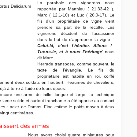
La parabole des vignerons nous
rapportée par Matthieu ( 21,33-42 ),
Marc ( 12,1-10) et Luc ( 20,9-17). Le
fils d’un propriétaire de vigne vient
prendre sa part de la récolte. Les
vignerons décident de l’assassiner
dans le but de s’approprier la vigne. ‘
Celui-là, c’est l’héritier. Allons !
Tuons-le, et à nous l’héritage
’ nous
dit Marc.
Herrade transpose, comme souvent, le
texte de l’évangile. Le fils du
propriétaire est habillé en roi, coiffé
iennent deux soldats en haubert. Heaumes de chevaliers,
éjà à terre à l’aide de leurs épées.
ncore une arme de taille, longue et large. La technique
ne lame solide et surtout tranchante a été apprise au contact
des : acier de Damas. Fino estime le poids moyen à deux
ingt centimètres.
aissent des armes
Nous avons choisi quatre miniatures pour