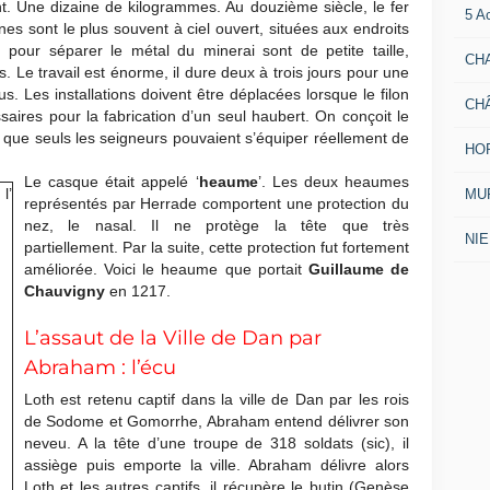
. Une dizaine de kilogrammes. Au douzième siècle, le fer
5 A
nes sont le plus souvent à ciel ouvert, situées aux endroits
és pour séparer le métal du minerai sont de petite taille,
CH
s. Le travail est énorme, il dure deux à trois jours pour une
. Les installations doivent être déplacées lorsque le filon
CH
saires pour la fabrication d’un seul haubert. On conçoit le
que seuls les seigneurs pouvaient s’équiper réellement de
HO
Le casque était appelé ‘
heaume
’. Les deux heaumes
MUR
représentés par Herrade comportent une protection du
nez, le nasal. Il ne protège la tête que très
NI
partiellement. Par la suite, cette protection fut fortement
améliorée. Voici le heaume que portait
Guillaume de
Chauvigny
en 1217.
L’assaut de la Ville de Dan par
Abraham : l’écu
Loth est retenu captif dans la ville de Dan par les rois
de Sodome et Gomorrhe, Abraham entend délivrer son
neveu. A la tête d’une troupe de 318 soldats (sic), il
assiège puis emporte la ville. Abraham délivre alors
Loth et les autres captifs, il récupère le butin (Genèse