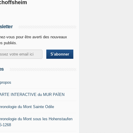
choffsheim
letter
ez-vous pour être averti des nouveaux
es publiés.
es
 propos
ARTE INTERACTIVE du MUR PAÏEN
hronologie du Mont Sainte Odile
hronologie du Mont sous les Hohenstaufen
5-1268