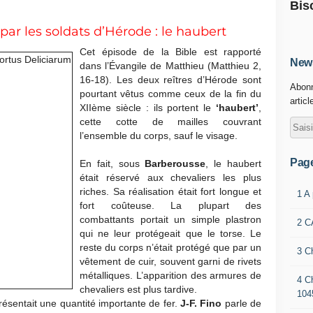
Bis
ar les soldats d’Hérode : le haubert
Cet épisode de la Bible est rapporté
News
dans l’Évangile de Matthieu (Matthieu 2,
16-18). Les deux reîtres d’Hérode sont
Abonn
pourtant vêtus comme ceux de la fin du
articl
XIIème siècle : ils portent le
‘haubert’
,
cette cotte de mailles couvrant
l’ensemble du corps, sauf le visage.
Pag
En fait, sous
Barberousse
, le haubert
était réservé aux chevaliers les plus
riches. Sa réalisation était fort longue et
1 A
fort coûteuse. La plupart des
combattants portait un simple plastron
2 C
qui ne leur protégeait que le torse. Le
reste du corps n’était protégé que par un
3 C
vêtement de cuir, souvent garni de rivets
métalliques. L’apparition des armures de
4 C
chevaliers est plus tardive.
104
ésentait une quantité importante de fer.
J-F. Fino
parle de