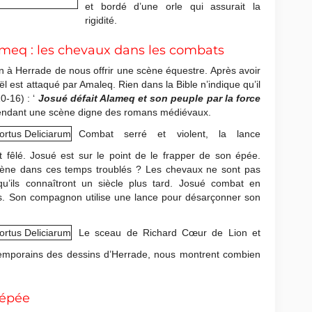
et bordé d’une orle qui assurait la
rigidité.
lameq : les chevaux dans les combats
n à Herrade de nous offrir une scène équestre. Après avoir
ël est attaqué par Amaleq. Rien dans la Bible n’indique qu’il
0-16) : ‘
Josué défait Alameq et son peuple par la force
endant une scène digne des romans médiévaux.
Combat serré et violent, la lance
 fêlé. Josué est sur le point de le frapper de son épée.
 scène dans ces temps troublés ? Les chevaux ne sont pas
u’ils connaîtront un siècle plus tard. Josué combat en
es. Son compagnon utilise une lance pour désarçonner son
Le sceau de Richard Cœur de Lion et
temporains des dessins d’Herrade, nous montrent combien
’épée