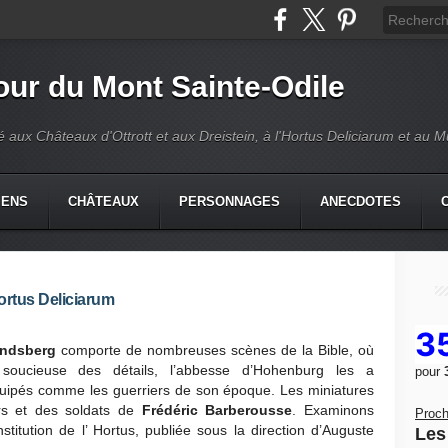
our du Mont Sainte-Odile
é aux Châteaux d'Ottrott et aux Dreistein, à l'Hortus Deliciarum et au 
IENS
CHÂTEAUX
PERSONNAGES
ANECDOTES
ortus Deliciarum
3
andsberg
comporte de nombreuses scènes de la Bible, où
s soucieuse des détails, l’abbesse d’Hohenburg les a
pour
quipés comme les guerriers de son époque. Les miniatures
ers et des soldats de
Frédéric Barberousse
. Examinons
Proch
titution de l’ Hortus, publiée sous la direction d’Auguste
Les 