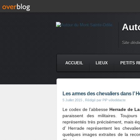
Aut
Site dédi
ACCUEIL
LIEUX
PETITS R
Les armes des chevaliers dans l’ H
5 Juillet 2015
, Rédigé par PiP vélodidacte
Le codex de l’abbesse
Herrade de L
paraissent des militaires. Toujour
représentés très précisément, mais é
d’ Herrade représentent les chevali
quelques images extraites de la recons