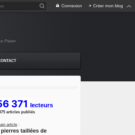
Connexion
+
Créer mon blog
Mur Païen
CONTACT
56 371
l
ecteurs
375 articles publiés
ain article
:
pierres taillées de