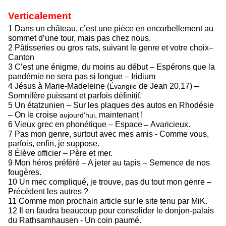
Verticalement
1 Dans un château, c’est une pièce
en encorbellement au
sommet d’une
tour, mais pas chez nous.
2 Pâtisseries ou gros rats, suivant le
genre et votre choix–
Canton
3 C’est une énigme, du moins au
début – Espérons que la
pandémie ne
sera pas si longue – Iridium
4 Jésus à Marie-Madeleine (
de Jean 20,17) –
Évangile
Somnifère puissant
et parfois définitif.
5 Un étatzunien – Sur les plaques
des autos en Rhodésie
– On le croise
, maintenant !
aujourd’hui
6 Vieux grec en phonétique – Espace
Avaricieux.
–
7 Pas mon genre, surtout avec mes amis - Comme vous,
parfois, enfin, je suppose.
8 Élève officier – Père et mer.
9 Mon héros préféré – A jeter au tapis – Semence de nos
fougères.
10 Un mec compliqué, je trouve, pas du tout mon genre –
Précèdent les autres ?
11 Comme mon prochain article sur le site tenu par MiK.
12 Il en faudra beaucoup pour consolider le donjon-palais
du Rathsamhausen - Un coin paumé.