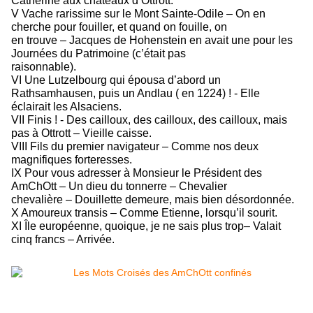
Catherine aux châteaux d’Ottrott.
V Vache rarissime sur le Mont Sainte-Odile – On en
cherche pour fouiller, et quand on fouille, on
en trouve – Jacques de Hohenstein en avait une pour les
Journées du Patrimoine (c’était pas
raisonnable).
VI Une Lutzelbourg qui épousa d’abord un
Rathsamhausen, puis un Andlau ( en 1224) ! - Elle
éclairait les Alsaciens.
VII Finis ! - Des cailloux, des cailloux, des cailloux, mais
pas à Ottrott – Vieille caisse.
VIII Fils du premier navigateur – Comme nos deux
magnifiques forteresses.
IX Pour vous adresser à Monsieur le Président des
AmChOtt – Un dieu du tonnerre – Chevalier
chevalière – Douillette demeure, mais bien désordonnée.
X Amoureux transis – Comme Etienne, lorsqu’il sourit.
XI Île européenne, quoique, je ne sais plus trop– Valait
cinq francs – Arrivée.