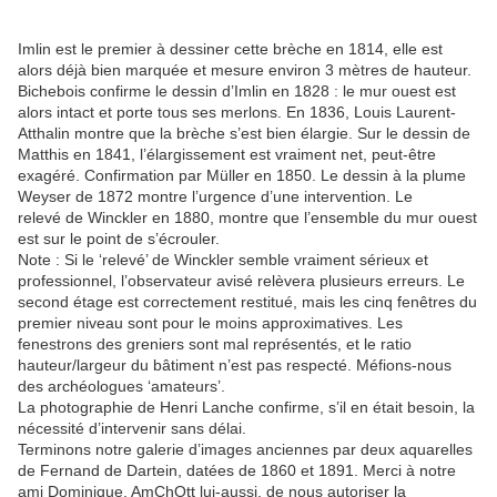
Imlin est le premier à dessiner cette brèche en 1814, elle est
alors déjà bien marquée et mesure environ 3 mètres de hauteur.
Bichebois confirme le dessin d’Imlin en 1828 : le mur ouest est
alors intact et porte tous ses merlons. En 1836, Louis Laurent-
Atthalin montre que la brèche s’est bien élargie. Sur le dessin de
Matthis en 1841, l’élargissement est vraiment net, peut-être
exagéré. Confirmation par Müller en 1850. Le dessin à la plume
Weyser de 1872 montre l’urgence d’une intervention. Le
relevé de Winckler en 1880, montre que l’ensemble du mur ouest
est sur le point de s’écrouler.
Note : Si le ‘relevé’ de Winckler semble vraiment sérieux et
professionnel, l’observateur avisé relèvera plusieurs erreurs. Le
second étage est correctement restitué, mais les cinq fenêtres du
premier niveau sont pour le moins approximatives. Les
fenestrons des greniers sont mal représentés, et le ratio
hauteur/largeur du bâtiment n’est pas respecté. Méfions-nous
des archéologues ‘amateurs’.
La photographie de Henri Lanche confirme, s’il en était besoin, la
nécessité d’intervenir sans délai.
Terminons notre galerie d’images anciennes par deux aquarelles
de Fernand de Dartein, datées de 1860 et 1891. Merci à notre
ami Dominique, AmChOtt lui-aussi, de nous autoriser la