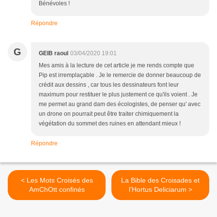
Bénévoles !
Répondre
G
GEIB raoul
03/04/2020 19:01
Mes amis à la lecture de cet article je me rends compte que
Pip est irremplaçable . Je le remercie de donner beaucoup de
crédit aux dessins , car tous les dessinateurs font leur
maximum pour restituer le plus justement ce qu'ils voient . Je
me permet au grand dam des écologistes, de penser qu' avec
un drone on pourrait peut être traiter chimiquement la
végétation du sommet des ruines en attendant mieux !
Répondre
< Les Mots Croisés des
La Bible des Croisades et
AmChOtt confinés
l’Hortus Deliciarum >