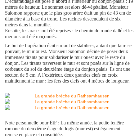
L’échafaudage est posé d’abord à l’intérieur du donjon-palais : 19
mètres de hauteur. Le sommet est alors dé-végétalisé. Monsieur
Salomon rapporte que le plus gros arbre était un pin de 43 cm de
diamètre à la base du tronc. Les racines descendaient de six
mètres dans la muraille.
Ensuite, les arases ont été reprises : le chemin de ronde dallé et les
merlons ont été maçonnés.
Le but de l’opération était
surtou
t de stabiliser, autant que faire se
pouvait, le mur
ou
est.
Monsieur Salomon décid
e
de poser deux
immenses tirants pour solidariser le mur ouest avec le reste du
donjon. Les tirants traversent le mur et sont posés sur la ligne de
corbeaux du sol du deuxième étage du donjon palais. Ils ont une
section de 5 cm. A l’extérieur, deux grandes clefs en croix
maintiennent le mur : les fers
des clefs
ont 4 mètres de longueur.
Note personnelle pour ÉtF :
La même année, la petite fenêtre
romane du deuxième étage du logis
(mur est)
est également
remise en place et consolidée.