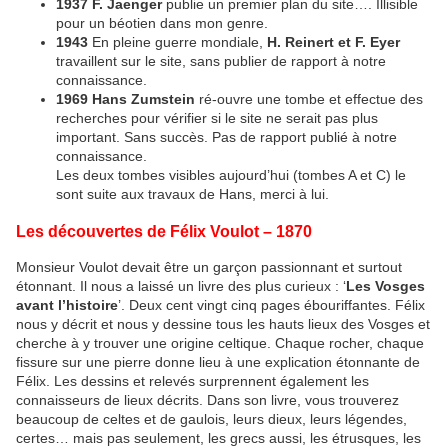
1937 F. Jaenger
publie un premier plan du site…. Illisible
pour un béotien dans mon genre.
1943
En pleine guerre mondiale,
H. Reinert et F. Eyer
travaillent sur le site, sans publier de rapport à notre
connaissance.
1969 Hans Zumstein
ré-ouvre une tombe et effectue des
recherches pour vérifier si le site ne serait pas plus
important. Sans succès. Pas de rapport publié à notre
connaissance.
Les deux tombes visibles aujourd’hui (tombes A et C) le
sont suite aux travaux de Hans, merci à lui.
Les découvertes de Félix Voulot – 1870
Monsieur Voulot devait être un garçon passionnant et surtout
étonnant. Il nous a laissé un livre des plus curieux : ‘
Les Vosges
avant l’histoire
’. Deux cent vingt cinq pages ébouriffantes. Félix
nous y décrit et nous y dessine tous les hauts lieux des Vosges et
cherche à y trouver une origine celtique. Chaque rocher, chaque
fissure sur une pierre donne lieu à une explication étonnante de
Félix. Les dessins et relevés surprennent également les
connaisseurs de lieux décrits. Dans son livre, vous trouverez
beaucoup de celtes et de gaulois, leurs dieux, leurs légendes,
certes… mais pas seulement, les grecs aussi, les étrusques, les