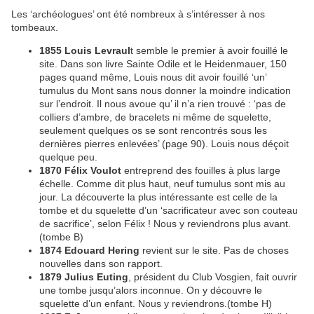
Les ‘archéologues’ ont été nombreux à s’intéresser à nos
tombeaux.
1855 Louis Levraul
t semble le premier à avoir fouillé le
site. Dans son livre Sainte Odile et le Heidenmauer, 150
pages quand même, Louis nous dit avoir fouillé ‘un’
tumulus du Mont sans nous donner la moindre indication
sur l’endroit. Il nous avoue qu’ il n’a rien trouvé : ‘pas de
colliers d’ambre, de bracelets ni même de squelette,
seulement quelques os se sont rencontrés sous les
dernières pierres enlevées’ (page 90). Louis nous déçoit
quelque peu.
1870 Félix Voulot
entreprend des fouilles à plus large
échelle. Comme dit plus haut, neuf tumulus sont mis au
jour. La découverte la plus intéressante est celle de la
tombe et du squelette d’un ‘sacrificateur avec son couteau
de sacrifice’, selon Félix ! Nous y reviendrons plus avant.
(tombe B)
1874 Edouard Hering
revient sur le site. Pas de choses
nouvelles dans son rapport.
1879 Julius Euting
, président du Club Vosgien, fait ouvrir
une tombe jusqu’alors inconnue. On y découvre le
squelette d’un enfant. Nous y reviendrons.(tombe H)