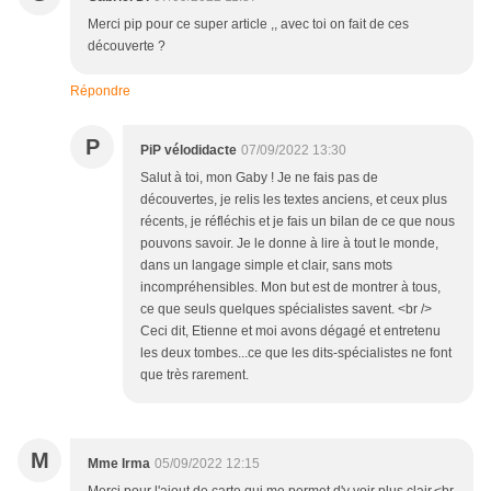
Merci pip pour ce super article ,, avec toi on fait de ces
découverte ?
Répondre
P
PiP vélodidacte
07/09/2022 13:30
Salut à toi, mon Gaby ! Je ne fais pas de
découvertes, je relis les textes anciens, et ceux plus
récents, je réfléchis et je fais un bilan de ce que nous
pouvons savoir. Je le donne à lire à tout le monde,
dans un langage simple et clair, sans mots
incompréhensibles. Mon but est de montrer à tous,
ce que seuls quelques spécialistes savent. <br />
Ceci dit, Etienne et moi avons dégagé et entretenu
les deux tombes...ce que les dits-spécialistes ne font
que très rarement.
M
Mme Irma
05/09/2022 12:15
Merci pour l'ajout de carte qui me permet d'y voir plus clair.<br