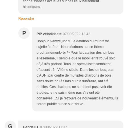
connaissances actuelles sur ces lieux hautement
historiques...
Répondre
P
PiP vélodidacte
07/09/2022 13:42
Bonjour Ivantze,<br /> La datation du mur reste
sujette à débat. Nous écrirons sur ce thème
prochainement.<br /> Pour la datation des tombes
elles-même, il semble que le mobilier retrouvé soit
déjà très parlant. Tous les spécialistes semblent
d"accord : fin VIIème siècle. Dans les tombes, pas
d'ADN, par contre de multiples charbons de bois,
sans doute brulés lors du rite funéraire, ont été
notifiés. Ces charbons ne semblent pas avoir été
étudiés, je ne sais même pas s'ils ont été
conservés....Si je retrouve de nouveaux éléments, ils
seront publié sur ce site.<br />
G
Gabriel D.
07/09/2022 11:37