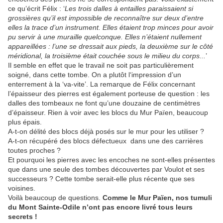
ce qu’écrit Félix : ‘
Les trois dalles à entailles paraissaient si
grossières qu’il est impossible de reconnaître sur deux d’entre
elles la trace d’un instrument. Elles étaient trop minces pour avoir
pu servir à une muraille quelconque. Elles n’étaient nullement
appareillées : l’une se dressait aux pieds, la deuxième sur le côté
méridional, la troisième était couchée sous le milieu du corps...
’
Il semble en effet que le travail ne soit pas particulièrement
soigné, dans cette tombe. On a plutôt l‘impression d’un
enterrement à la ‘va-vite’. La remarque de Félix concernant
l’épaisseur des pierres est également porteuse de question : les
dalles des tombeaux ne font qu’une douzaine de centimètres
d’épaisseur. Rien à voir avec les blocs du Mur Païen, beaucoup
plus épais.
A-t-on délité des blocs déjà posés sur le mur pour les utiliser ?
A-t-on récupéré des blocs défectueux dans une des carrières
toutes proches ?
Et pourquoi les pierres avec les encoches ne sont-elles présentes
que dans une seule des tombes découvertes par Voulot et ses
successeurs ? Cette tombe serait-elle plus récente que ses
voisines.
Voilà beaucoup de questions.
Comme le Mur Païen, nos tumuli
du Mont Sainte-Odile n’ont pas encore livré tous leurs
secrets !