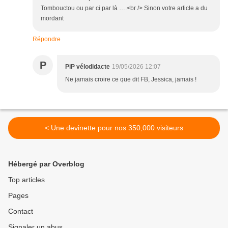
Tombouctou ou par ci par là ….<br /> Sinon votre article a du
mordant
Répondre
P
PiP vélodidacte
19/05/2026 12:07
Ne jamais croire ce que dit FB, Jessica, jamais !
< Une devinette pour nos 350,000 visiteurs
Hébergé par Overblog
Top articles
Pages
Contact
Signaler un abus