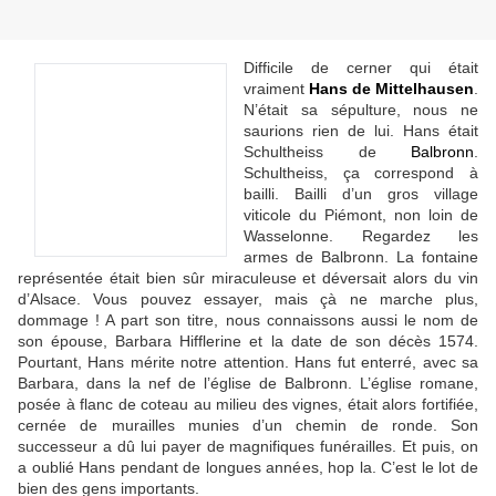
Difficile de cerner qui était
vraiment
Hans de Mittelhausen
.
N’était sa sépulture, nous ne
saurions rien de lui. Hans était
Schultheiss de
Balbronn
.
Schultheiss, ça correspond à
bailli. Bailli d’un gros village
viticole du Piémont, non loin de
Wasselonne. Regardez les
armes de Balbronn. La fontaine
représentée était bien sûr miraculeuse et déversait alors du vin
d’Alsace. Vous pouvez essayer, mais çà ne marche plus,
dommage ! A part son titre, nous connaissons aussi le nom de
son épouse, Barbara Hifflerine et la date de son décès 1574.
Pourtant, Hans mérite notre attention. Hans fut enterré, avec sa
Barbara, dans la nef de l’église de Balbronn. L’église romane,
posée à flanc de coteau au milieu des vignes, était alors fortifiée,
cernée de murailles munies d’un chemin de ronde. Son
successeur a dû lui payer de magnifiques funérailles. Et puis, on
a oublié Hans pendant de longues années, hop la. C’est le lot de
bien des gens importants.