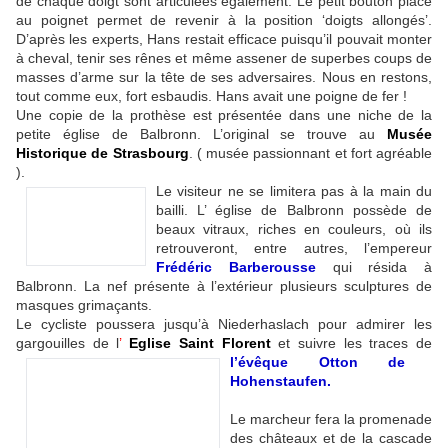
de chaque doigt sont articulées également. Le petit bouton placé
au poignet permet de revenir à la position ‘doigts allongés’.
D’après les experts, Hans restait efficace puisqu’il pouvait monter
à cheval, tenir ses rênes et même assener de superbes coups de
masses d’arme sur la tête de ses adversaires. Nous en restons,
tout comme eux, fort esbaudis. Hans avait une poigne de fer !
Une copie de la prothèse est présentée dans une niche de la
petite église de Balbronn. L’original se trouve au
Musée
Historique de Strasbourg
. ( musée passionnant et fort agréable
).
Le visiteur ne se limitera pas à la main du
bailli. L’ église de Balbronn possède de
beaux vitraux, riches en couleurs, où ils
retrouveront, entre autres, l’empereur
Frédéric Barberousse
qui résida à
Balbronn. La nef présente à l’extérieur plusieurs sculptures de
masques grimaçants.
Le cycliste poussera jusqu’à Niederhaslach pour admirer les
gargouilles de l
’
Eglise Saint Florent
et
suivre les traces de
l’
évêque Otton de
Hohenstaufen.
Le marcheur fera la promenade
des châteaux et de la cascade