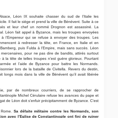
ace, Léon IX souhaite chasser du sud de l’Italie les
le. Il fait le siège et prend la ville de Bénévent. Suite à ce
sés et leur chef un nommé Drognon est assassiné. La
ral. Léon fait appel à Byzance, mais les troupes envoyées
e à l’Empereur qui se refuse à envoyer des troupes. Les
encent à redresser la tête, en France, en Italie et en
 Bamberg, puis Fulda à l’Empire, mais sans succès. Léon
 mercenaires, pour ne pas dire de bandits, attirés surtout
e à la tête de telles troupes n’est guère glorieux. Pourtant
 armée et l’aide de Byzance pour battre les Normands.
sonnier lors de la bataille de Civitella. Revers du destin,
t longs mois dans la ville de Bénévent qu’il avait libérée
aie, par de nombreux courriers, de se rapprocher de
tantinople Michel Cérulaire refuse les avances du pape et
égat de Léon doit s’enfuir précipitamment de Byzance. C’est
à Rome.
Sa défaite militaire contre les Normands, son
tion avec l’Eglise de Constantinople ont fini de ruiner