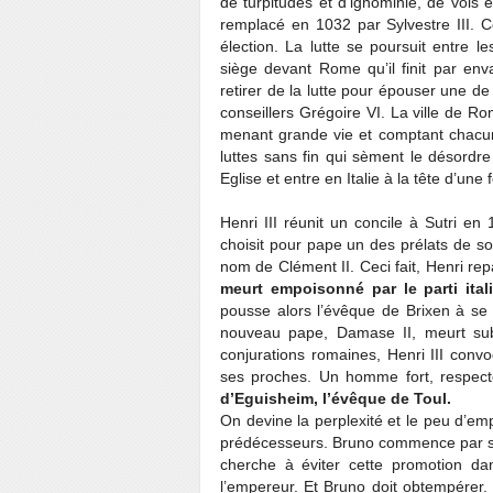
de turpitudes et d’ignominie, de vols 
remplacé en 1032 par Sylvestre III. Ce
élection. La lutte se poursuit entre 
siège devant Rome qu’il finit par env
retirer de la lutte pour épouser une de
conseillers Grégoire VI. La ville de 
menant grande vie et comptant chacun 
luttes sans fin qui sèment le désordr
Eglise et entre en Italie à la tête d’une
Henri III réunit un concile à Sutri en 
choisit pour pape un des prélats de s
nom de Clément II. Ceci fait, Henri r
meurt empoisonné par le parti ital
pousse alors l’évêque de Brixen à se 
nouveau pape, Damase II, meurt subi
conjurations romaines, Henri III conv
ses proches. Un homme fort, respecté
d’Eguisheim, l’évêque de Toul.
On devine la perplexité et le peu d’e
prédécesseurs. Bruno commence par se 
cherche à éviter cette promotion da
l’empereur. Et Bruno doit obtempérer