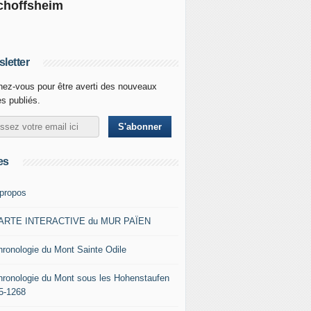
choffsheim
letter
ez-vous pour être averti des nouveaux
es publiés.
es
 propos
ARTE INTERACTIVE du MUR PAÏEN
hronologie du Mont Sainte Odile
hronologie du Mont sous les Hohenstaufen
5-1268