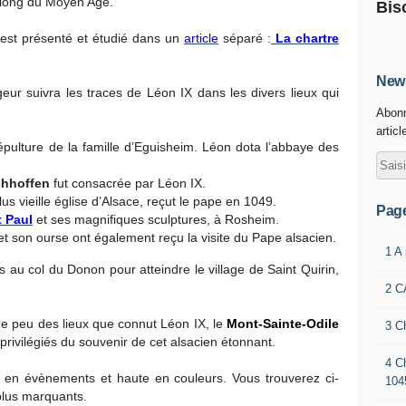
u long du Moyen Age.
Bis
est présenté et étudié dans un
article
séparé :
La chartre
News
geur suivra les traces de Léon IX dans les divers lieux qui
Abonn
articl
sépulture de la famille d’Egui
sheim. Léon dota l’abbaye des
chhoffen
fut consacrée par Léon IX.
us vieille église d’Alsace, reçut le pape en 1049.
Pag
t Paul
et ses magnifiques sculptures, à Rosheim.
t son ourse ont également reçu la visite du Pape alsacien.
1 A
 au col du Donon pour atteindre le village de Saint Quirin,
2 C
ue peu des lieux que connut Léon IX, le
Mont-Sainte-Odile
3 C
s privilégiés du souvenir de cet alsacien étonnant.
4 C
e en évènements et haute en couleurs. Vous trouverez ci-
104
plus marquants.