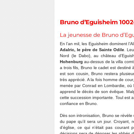
Bruno d’Eguisheim 1002
La jeunesse de Bruno d’Eg
En l’an mil, les Eguisheim dominent l’
Adalric, le père de Sainte Odile
. Le
Nord (le Dabo), au château d’Egui
Hohenburg
au-dessus de la villa com
a trois fils, Bruno le cadet est destiné 
est son cousin, Bruno restera plusieu
très apprécié. A la fois homme de co
menée par Conrad en Lombardie, où les 
apprend le décès de son évêque. Mal
cette succession importante. Toul est al
confiance en Bruno.
Dès son intronisation, Bruno se révèle
du pape qu’il sera un jour. Croyant, r
d’église, ce qui n’était pas couran
décisions sera de déposer les abbés 