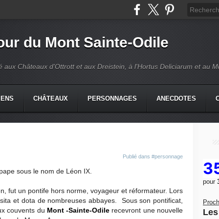
our du Mont Sainte-Odile
é aux Châteaux d'Ottrott et aux Dreistein, à l'Hortus Deliciarum et au 
IENS
CHÂTEAUX
PERSONNAGES
ANECDOTES
Publié dans
#personnage
3
pape sous le nom de Léon IX.
pour
en, fut un pontife hors norme, voyageur et réformateur. Lors
sita et dota de nombreuses abbayes. Sous son pontificat,
Proch
eux couvents du
Mont -Sainte-Odile
recevront une nouvelle
Les 