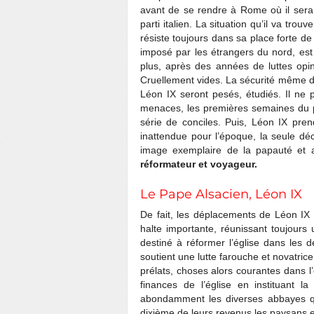
avant de se rendre à Rome où il sera 
parti italien. La situation qu’il va tro
résiste toujours dans sa place forte d
imposé par les étrangers du nord, est l
plus, après des années de luttes opin
Cruellement vides. La sécurité même 
Léon IX seront pesés, étudiés. Il ne 
menaces, les premières semaines du 
série de conciles. Puis, Léon IX pren
inattendue pour l’époque, la seule déc
image exemplaire de la papauté et as
réformateur et voyageur.
Le Pape Alsacien, Léon IX
De fait, les déplacements de Léon IX 
halte importante, réunissant toujours
destiné à réformer l’église dans les 
soutient une lutte farouche et novatric
prélats, choses alors courantes dans l
finances de l’église en instituant 
abondamment les diverses abbayes qu
dixième de leurs revenus les paysans et