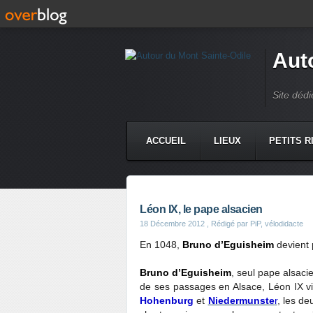
Aut
Site dédi
ACCUEIL
LIEUX
PETITS R
Léon IX, le pape alsacien
18 Décembre 2012
, Rédigé par PiP, vélodidacte
En 1048,
Bruno d’Eguisheim
devient 
Bruno d’Eguisheim
, seul pape alsaci
de ses passages en Alsace, Léon IX vi
Hohenburg
et
Niedermunste
r
, les d