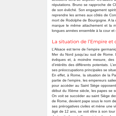
réputations. Bruno se rapproche de Cl
de son évêché. Son engagement spiritu
reprendre les armes aux côtés de Conra
mort de Rodolphe de Bourgogne. A la di
marque le même attachement et la m
longues années ensemble à la cour et 
La situation de l’Empire et
L’Alsace est terre de l’empire germani
Mer du Nord jusqu’au sud de Rome. L
évêques et, à moindre mesure, des ab
d’intérêts des différents potentats. L
ses préoccupations principales se situ
En effet, à Rome, la situation de la Pa
partie de l’empire, les empereurs sali
pour accéder au Saint Siège opposent 
début du XIème siècle, les papes se su
On voit se succéder au saint Siège des
de Rome, devient pape sous le nom de 
ses prérogatives civiles et mène une v
âgé de 12 ans, se voit élire à son to