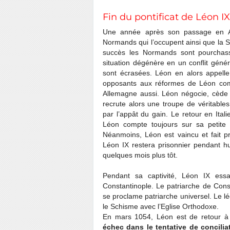
Fin du pontificat de Léon IX
Une année après son passage en Als
Normands qui l’occupent ainsi que la Sici
succès les Normands sont pourchas
situation dégénère en un conflit géné
sont écrasées. Léon en alors appell
opposants aux réformes de Léon comm
Allemagne aussi. Léon négocie, cède
recrute alors une troupe de véritables
par l’appât du gain. Le retour en Itali
Léon compte toujours sur sa petite
Néanmoins, Léon est vaincu et fait pri
Léon IX restera prisonnier pendant hui
quelques mois plus tôt.
Pendant sa captivité, Léon IX ess
Constantinople. Le patriarche de Cons
se proclame patriarche universel. Le l
le Schisme avec l’Eglise Orthodoxe.
En mars 1054, Léon est de retour 
échec dans le tentative de concilia