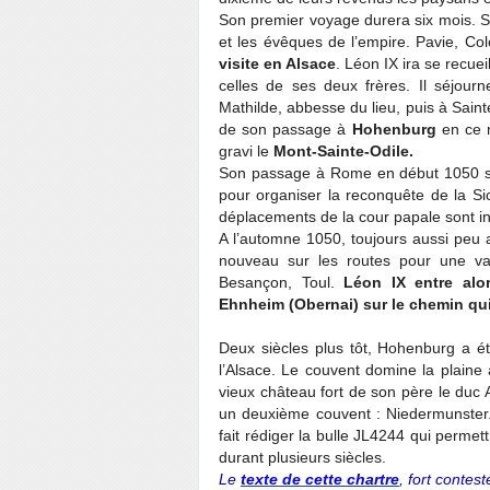
Son premier voyage durera six mois. S
et les évêques de l’empire. Pavie, Co
visite en Alsace
. Léon IX ira se recuei
celles de ses deux frères. Il séjourne
Mathilde, abbesse du lieu, puis à Sain
de son passage à
Hohenburg
en ce m
gravi le
Mont-Sainte-Odile.
Son passage à Rome en début 1050 sera
pour o
rganiser la reconquête de la S
déplacements de la cour papale sont i
A l’automne 1050, toujours aussi peu 
nouveau sur les routes pour une va
Besançon, Toul.
Léon IX entre alo
Ehnheim (Obernai) sur le chemin qu
Deux siècles plus tôt, Hohenburg a é
l’Alsace. Le couvent domine la plaine
vieux château fort de son père le duc A
un deuxième couvent : Niedermunster.
fait rédiger la bulle JL4244 qui perme
durant plusieurs siècles.
Le
texte de cette chartre
, fort contes