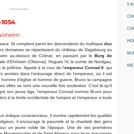
5 A
------------
CH
-1054
CH
uisheim
HO
Alsace. Ils comptent parmi les descendants du mythique
duc
urs domaines se répartissent du château de Dagsbourg au
MUR
sheim au-dessus de Colmar, en passant par le
Burg de
tale d’Ehnheim (Obernai). Hugues IV, le comte de Nordgau,
NI
à la prêtrise. Appelé à la cour de l’
empereur Conrad II
, qui
rs années dans l’entourage direct de l’empereur, où il est
ur, homme d’église et homme de guerre, Bruno la campagne
villes se sont une nouvelle fois soulevées. C’est là qu’il
gré son jeune âge, l’empereur Conrad nomme Bruno pour
ors à la limite occidentale de l’empire et l’empereur a toute
 un évêque consciencieux, il montre rapidement les qualités
eligieux, il encourage la pauvreté et la chasteté des gens
t pour un jeune noble de l’époque. Une de ses premières
de Moyenmoutier et de Saint Mansuy pour leurs mauvaises