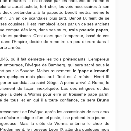
et de meurtres. Il est chassé par les habitants de Rome et
lui-ci aurait acheté, fort cher, les voix nécessaires à son
les deux prétendants à la papauté. Benoît mettra même le
ahir. Un an de scandales plus tard, Benoît IX feint de se
 ses cousines. Il est ‘remplacé’ alors par un de ses anciens
Rome compte dès lors, dans ses murs,
trois pseudo papes
,
leurs partisans. C’est alors que l’empereur, lassé de ces
e dans l’Empire, décide de remettre un peu d’ordre dans l’
 forte armée.
1046, où il fait démettre les trois prétendants. L’empereur
on entourage, l’évêque de Bamberg, qui sera sacré sous le
epart pour la Souabe. Malheureusement,
le ‘pape allemand’
ien
quelques mois plus tard. Tout est à refaire. Henri III
porter candidat au saint Siège. A peine arrivé à Rome, le
tement de façon inexpliquée. Las des intrigues et des
oque la diète à Worms pour élire un troisième pape parmi
 de tous, et en qui il a toute confiance, ce sera
Bruno
mpressement de l’évêque après les assassinats de ses deux
déclarer indigne d’un tel poste, il se prétend trop jeune…
ngereuse. Mais la diète de Worms entérine le choix de
. Prudemment, le nouveau Léon IX attendra quelques mois