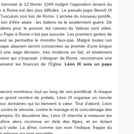
intronisé le 12 février 1049 malgré l’opposition tenace du
uver à Rome est des plus difficiles. Le pseudo pape Benoît IX
e Tusculum non loin de Rome. L’arrivée du nouveau pontife,
oin d’être aisée : les italiens ne le soutiennent guère. De
iâtres pour le pouvoir, les caisses du Vatican sont vides.
du Pape à Rome n’est pas assurée. Les premiers gestes de
peut se permettre le moindre faux-pas. Malgré toutes ces
pape alsacien seront consacrées au premier d’une longue
d une sage décision, très moderne en fait, et totalement
ision qui s’imposait: s’éloigner de Rome, reconstruire une
sainir les finances de l’Eglise.
Léon IX sera un pape
seront nombreux tout au long de son pontificat. A chaque
 un grand nombre de prélats, Léon IX organise un concile
deux domaines qui lui tiennent à cœur. Tout d’abord, Léon
e contre la simonie, contre le mariage et le concubinage des
’empire. En deuxième lieu, Léon IX cherche à restaurer les
la dîme alors inconnue en delà des Alpes, et en dotant
’il visite. La dîme, comme son nom l’indique, frappe du
 artisans qui sont assujettis.