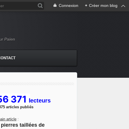
Connexion
+
Créer mon blog
Mur Païen
CONTACT
56 371
l
ecteurs
375 articles publiés
ain article
:
pierres taillées de