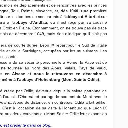
ix mois de déplacements et de rencontres avec les princes
logne, Toul, Reims, Mayence, et,
dès 1049, une première
llir sur les tombes de ses parents à l’
abbaye d’Altorf
et sur
ra à l’
abbaye d’Andlau
, où il est reçu par sa cousine
te Croix en Plaine. Étonnamment, on ne trouve pas de trace
ois de décembre 1049, mais rien n’indique qu’il n’ait pas
 de courte durée. Léon IX repart pour le Sud de l’Italie
icile et de la Sardaigne, occupées par les musulmans. Les
ncessants.
assuré de sa sécurité personnelle à Rome, le Pape est de
ste tournée au Nord des Alpes. Valais, Pays de Vaud,
rs en Alsace et
nous le retrouvons en décembre à
i mène à l’abbaye d’Hohenburg (Mont Sainte Odile)
.
té créée par Odile, devenue depuis la sainte patronne de
 à l’ouest d’Obernai et partage le sommet du Mont avec le
dalric. A peu de distance, en contrebas, Odile a fait édifier
 C’est à l’occasion de sa visite à Hohenburg que Léon IX
ttra aux deux couvents du Mont Sainte Odile leur expansion
té, est présenté dans ce blog.