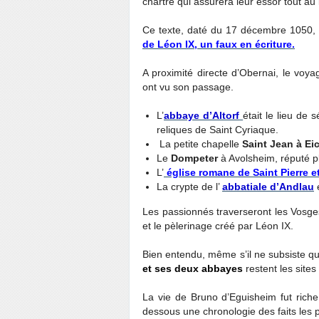
chartre qui assurera leur essor tout a
Ce texte, daté du 17 décembre 1050, 
de Léon IX, un faux en écriture.
A proximité directe d’Obernai, le voya
ont vu son passage.
L’
abbaye d’Altorf
était le lieu de 
reliques de Saint Cyriaque.
La petite chapelle
Saint Jean à Ei
Le
Dompeter
à Avolsheim, réputé pl
L’
église romane de Saint Pierre e
La crypte de l’
abbatiale d’Andlau
e
Les passionnés traverseront les Vosges
et le pèlerinage créé par Léon IX.
Bien entendu, même s’il ne subsiste q
et ses deux abbayes
restent les site
La vie de Bruno d’Eguisheim fut rich
dessous une chronologie des faits les 