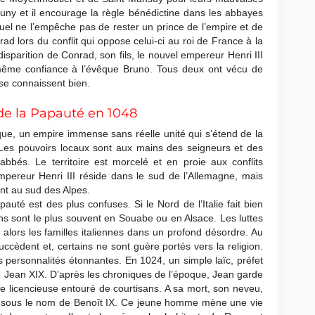
uny et il encourage la règle bénédictine dans les abbayes
el ne l’empêche pas de rester un prince de l’empire et de
d lors du conflit qui oppose celui-ci au roi de France à la
sparition de Conrad, son fils, le nouvel empereur Henri III
ême confiance à l’évêque Bruno. Tous deux ont vécu de
se connaissent bien.
 de la Papauté en 1048
que, un empire immense sans réelle unité qui s’étend de la
es pouvoirs locaux sont aux mains des seigneurs et des
bés. Le territoire est morcelé et en proie aux conflits
’empereur Henri III réside dans le sud de l’Allemagne, mais
ent au sud des Alpes.
pauté est des plus confuses. Si le Nord de l’Italie fait bien
ens sont le plus souvent en Souabe ou en Alsace. Les luttes
alors les familles italiennes dans un profond désordre. Au
ccèdent et, certains ne sont guère portés vers la religion.
 personnalités étonnantes. En 1024, un simple laïc, préfet
Jean XIX. D’après les chroniques de l’époque, Jean garde
ie licencieuse entouré de courtisans. A sa mort, son neveu,
ur sous le nom de Benoît IX. Ce jeune homme mène une vie