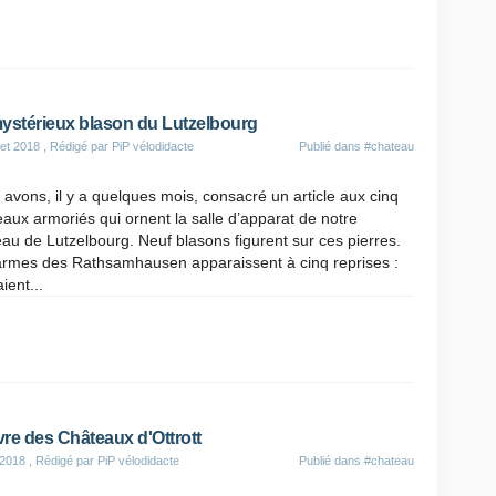
ystérieux blason du Lutzelbourg
let 2018
, Rédigé par PiP vélodidacte
Publié dans
#chateau
avons, il y a quelques mois, consacré un article aux cinq
aux armoriés qui ornent la salle d’apparat de notre
au de Lutzelbourg. Neuf blasons figurent sur ces pierres.
armes des Rathsamhausen apparaissent à cinq reprises :
aient...
ivre des Châteaux d'Ottrott
 2018
, Rédigé par PiP vélodidacte
Publié dans
#chateau