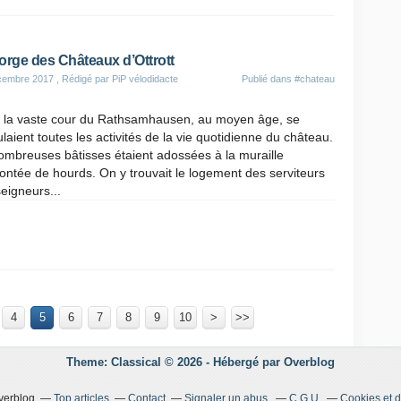
orge des Châteaux d’Ottrott
cembre 2017
, Rédigé par PiP vélodidacte
Publié dans
#chateau
 la vaste cour du Rathsamhausen, au moyen âge, se
laient toutes les activités de la vie quotidienne du château.
ombreuses bâtisses étaient adossées à la muraille
ntée de hourds. On y trouvait le logement des serviteurs
eigneurs...
4
5
6
7
8
9
10
>
>>
Theme: Classical © 2026 -
Hébergé par
Overblog
Overblog
Top articles
Contact
Signaler un abus
C.G.U.
Cookies et 