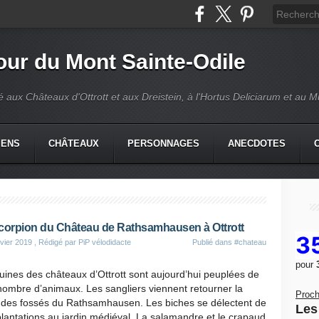
our du Mont Sainte-Odile
é aux Châteaux d'Ottrott et aux Dreistein, à l'Hortus Deliciarum et au 
IENS
CHÂTEAUX
PERSONNAGES
ANECDOTES
corpion du Château de Rathsamhausen à Ottrott
3
vier 2019
, Rédigé par PiP vélodidacte
Publié dans
#chateau
pour
uines des châteaux d’Ottrott sont aujourd’hui peuplées de
ombre d’animaux. Les sangliers viennent retourner la
Proch
e des fossés du Rathsamhausen. Les biches se délectent de
Les 
lantations au jardin médiéval. La salamandre et le crapaud