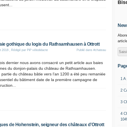
Bis
sent...
News
Abonn
articl
aie gothique du logis du Rathsamhausen à Ottrott
t 2018
, Rédigé par PiP vélodidacte
Publié dans
#chateau
is dernier nous avons consacré un petit article aux baies
Pag
nes du donjon-palais du château de Rathsamhausen.
 partie du château bâtie vers l’an 1200 a été peu remaniée
1 A
essentiel du bâtiment date de la première campagne de
ruction...
2 C
3 C
4 C
104
ues de Hohenstein, seigneur des châteaux d’Ottrott