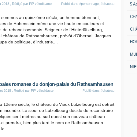
5 A
t 2018
, Rédigé par PiP vélodidacte
Publié dans
#personnage
,
#chateau
CH
 sommes au quinzième siècle, un homme étonnant,
ues de Hohenstein mène une vie haute en couleurs et
CH
e de rebondissements. Seigneur de l’Hinterlützelburg,
el château de Rathsamhausen, prévôt d’Obernai, Jacques
HO
upe de politique, d’industrie....
MUR
NI
baies romanes du donjon-palais du Rathsamhausen
let 2018
, Rédigé par PiP vélodidacte
Publié dans
#chateau
u 12ème siècle, le château du Vieux Lutzelbourg est détruit
n incendie. Le sieur de Lutzelbourg décide de reconstruire
elques cent mètres au sud ouest son nouveau château.
-ci prendra, bien plus tard le nom de Rathsamhausen.
la...