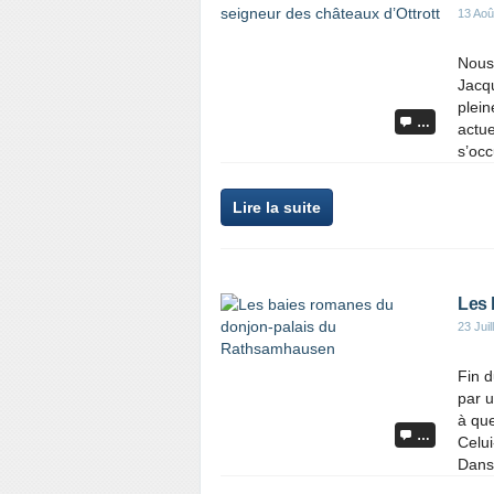
13 Aoû
Nous
Jacq
plein
…
actu
s’occ
Lire la suite
Les 
23 Juil
Fin d
par u
à qu
…
Celui
Dans 