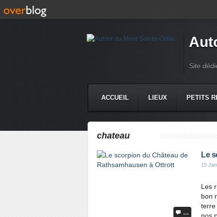
Aut
Site dédi
ACCUEIL
LIEUX
PETITS R
chateau
Le s
15 Jan
Les r
bon n
terr
…
nos p