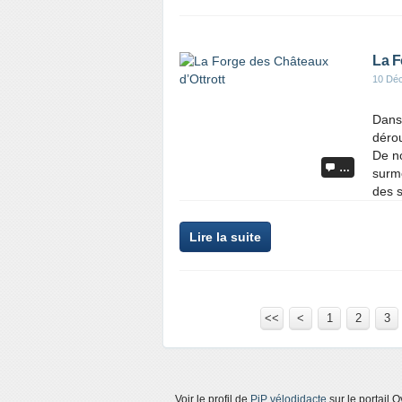
La F
10 Dé
Dans
dérou
De n
…
surmo
des s
Lire la suite
<<
<
1
2
3
Voir le profil de
PiP vélodidacte
sur le portail 