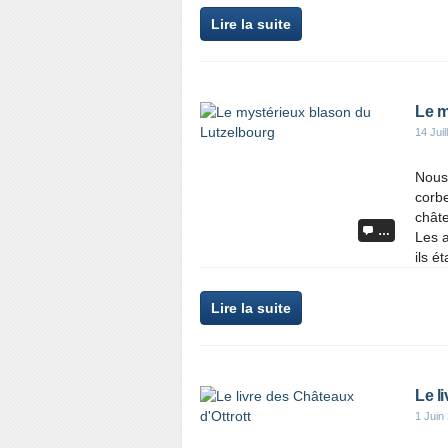
Lire la suite
Le m
14 Juil
Nous 
corbe
châte
…
Les 
ils ét
Lire la suite
Le l
1 Juin