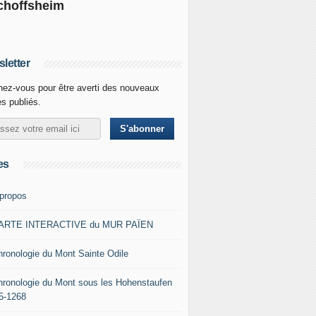
choffsheim
letter
ez-vous pour être averti des nouveaux
es publiés.
es
 propos
ARTE INTERACTIVE du MUR PAÏEN
hronologie du Mont Sainte Odile
hronologie du Mont sous les Hohenstaufen
5-1268