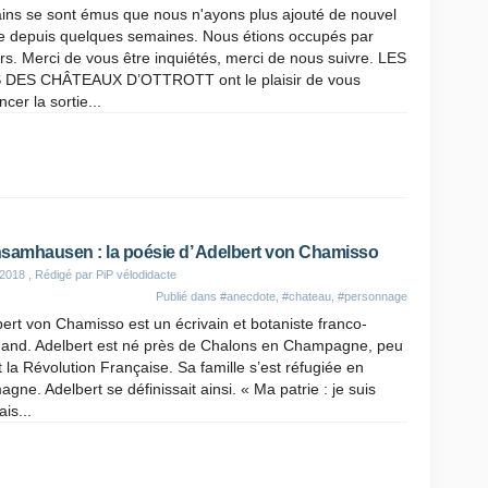
ains se sont émus que nous n'ayons plus ajouté de nouvel
le depuis quelques semaines. Nous étions occupés par
urs. Merci de vous être inquiétés, merci de nous suivre. LES
 DES CHÂTEAUX D’OTTROTT ont le plaisir de vous
cer la sortie...
samhausen : la poésie d’ Adelbert von Chamisso
 2018
, Rédigé par PiP vélodidacte
Publié dans
#anecdote
,
#chateau
,
#personnage
ert von Chamisso est un écrivain et botaniste franco-
mand. Adelbert est né près de Chalons en Champagne, peu
 la Révolution Française. Sa famille s’est réfugiée en
agne. Adelbert se définissait ainsi. « Ma patrie : je suis
ais...