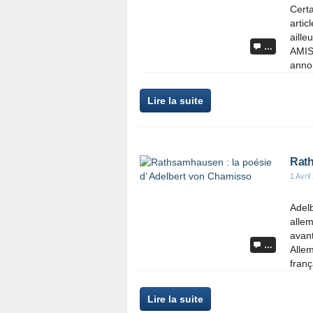
Cert
artic
aille
…
AMIS
annon
Lire la suite
Rath
1 Avril
Adelb
alle
avant
…
Allem
franç
Lire la suite