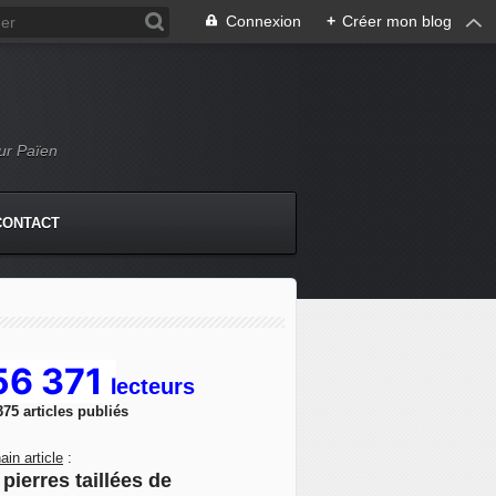
Connexion
+
Créer mon blog
Mur Païen
CONTACT
56 371
l
ecteurs
375 articles publiés
ain article
:
pierres taillées de