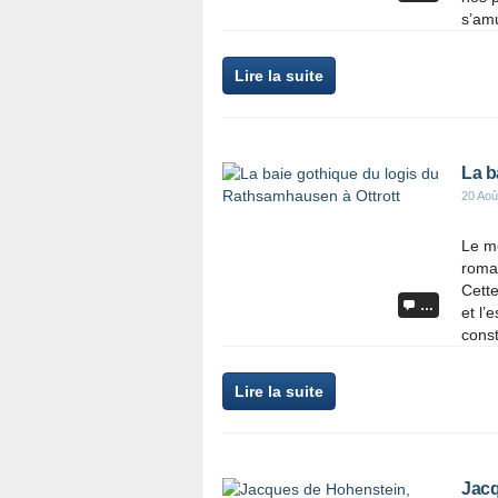
s’amu
Lire la suite
La b
20 Aoû
Le mo
roma
Cette
…
et l’
const
Lire la suite
Jacq