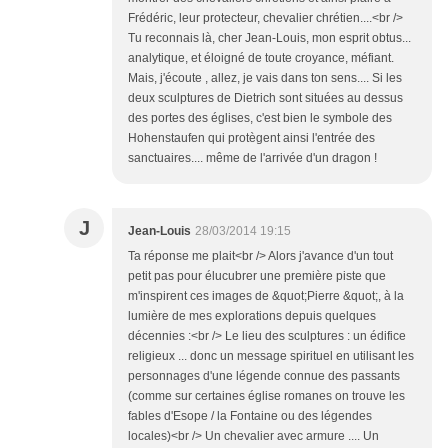
Frédéric, leur protecteur, chevalier chrétien....<br />
Tu reconnais là, cher Jean-Louis, mon esprit obtus...
analytique, et éloigné de toute croyance, méfiant.
Mais, j'écoute , allez, je vais dans ton sens.... Si les
deux sculptures de Dietrich sont situées au dessus
des portes des églises, c'est bien le symbole des
Hohenstaufen qui protègent ainsi l'entrée des
sanctuaires.... même de l'arrivée d'un dragon !
J
Jean-Louis
28/03/2014 19:15
Ta réponse me plait<br /> Alors j'avance d'un tout
petit pas pour élucubrer une première piste que
m'inspirent ces images de &quot;Pierre &quot;, à la
lumière de mes explorations depuis quelques
décennies :<br /> Le lieu des sculptures : un édifice
religieux ... donc un message spirituel en utilisant les
personnages d'une légende connue des passants
(comme sur certaines église romanes on trouve les
fables d'Esope / la Fontaine ou des légendes
locales)<br /> Un chevalier avec armure .... Un