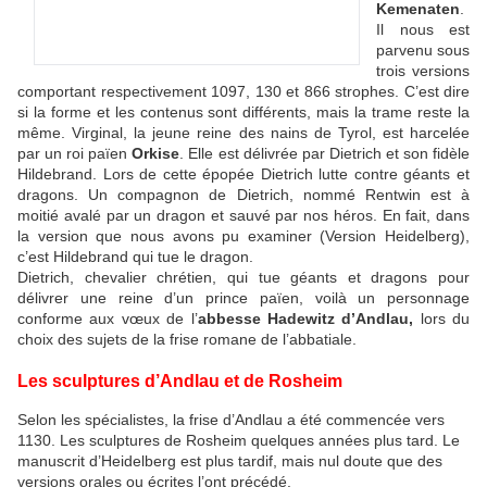
Kemenaten
.
Il nous est
parvenu sous
trois versions
comportant respectivement 1097, 130 et 866 strophes. C’est dire
si la forme et les contenus sont différents, mais la trame reste la
même. Virginal, la jeune reine des nains de Tyrol, est harcelée
par un roi païen
Orkise
. Elle est délivrée par Dietrich et son fidèle
Hildebrand. Lors de cette épopée Dietrich lutte contre géants et
dragons. Un compagnon de Dietrich, nommé Rentwin est à
moitié avalé par un dragon et sauvé par nos héros. En fait, dans
la version que nous avons pu examiner (Version Heidelberg),
c’est Hildebrand qui tue le dragon.
Dietrich, chevalier chrétien, qui tue géants et dragons pour
délivrer une reine d’un prince païen, voilà un personnage
conforme aux vœux de l’
abbesse Hadewitz d’Andlau,
lors du
choix des sujets de la frise romane de l’abbatiale.
Les sculptures d’Andlau et de Rosheim
Selon les spécialistes, la frise d’Andlau a été commencée vers
1130. Les sculptures de Rosheim quelques années plus tard. Le
manuscrit d’Heidelberg est plus tardif, mais nul doute que des
versions orales ou écrites l’ont précédé.