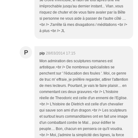
se croire invincible, à l'abri de tout après une vie
irréprochable jusqu'au dernier instant... Vlan..vous
risquez de chuter et de vous faire avaler par la Bête
si personne ne vous aide à passer de l'autre côté ....
<br /> J'arrête là mes divagations / méditations <br />
à plus <br /> JL
P
pip
28/03/2014 17:15
Mon admiration des sculptures romanes est
artistique.<br /> De nombreux spécialistes se
penchent sur ' l'éducation des foules '. Moi, ce genre
de truc m' effraie, je préfère regarder, attirer l'attention
de mes lecteurs. Pourtant, je vais te faire plaisir.... en
commentant ces deux gravures.<br /> L'histoire
réelle de Theodoric est celle d'un ennemi de l'Eglise.
<br /> L'histoire de Dietrich est celle d'un chevalier
qui sauve son ami d'un dragon.<br /> Les sculpteurs
et surtout leurs commanditaires ont en fait une image
d'un combattant contre le Mal... pour édifier le
peuple.... Bon, chacun en pensera ce qu'il voudra.
<br /> Moi, j'admire la simplicité des lignes, la force