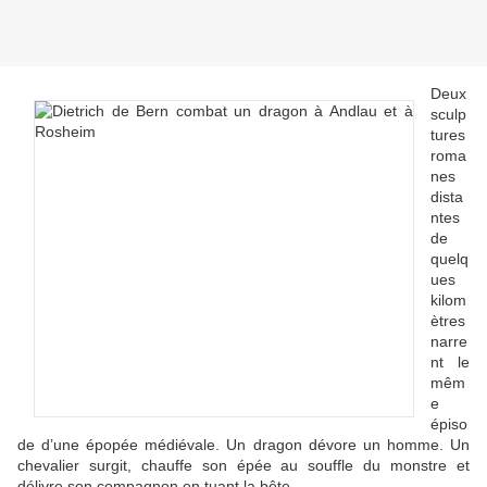
Deux
sculp
tures
roma
nes
dista
ntes
de
quelq
ues
kilom
ètres
narre
nt le
mêm
e
épiso
de d’une épopée médiévale. Un dragon dévore un homme. Un
chevalier surgit, chauffe son épée au souffle du monstre et
délivre son compagnon en tuant la bête.