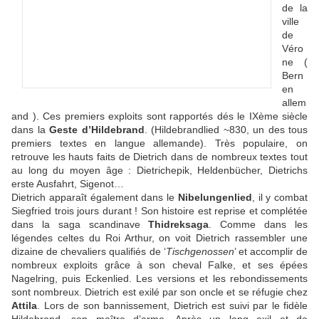
de la
ville
de
Véro
ne (
Bern
en
allem
and ). Ces premiers exploits sont rapportés dés le IXème siècle
dans la
Geste d’Hildebrand
. (Hildebrandlied ~830, un des tous
premiers textes en langue allemande). Très populaire, on
retrouve les hauts faits de Dietrich dans de nombreux textes tout
au long du moyen âge : Dietrichepik, Heldenbücher, Dietrichs
erste Ausfahrt, Sigenot…
Dietrich apparaît également dans le
Nibelungenlied
, il y combat
Siegfried trois jours durant ! Son histoire est reprise et complétée
dans la saga scandinave
Thidreksaga
. Comme dans les
légendes celtes du Roi Arthur, on voit Dietrich rassembler une
dizaine de chevaliers qualifiés de ‘
Tischgenossen
’ et accomplir de
nombreux exploits grâce à son cheval Falke, et ses épées
Nagelring, puis Eckenlied. Les versions et les rebondissements
sont nombreux. Dietrich est exilé par son oncle et se réfugie chez
Attila
. Lors de son bannissement, Dietrich est suivi par le fidèle
Hildebrand, son maître d’arme. Après un long exil et de