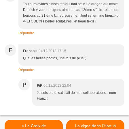
Toujours avides d'histoires qui font peur ! le dragon qui avale
Dietrich vivent...les gens aimaient au 12ème siècle...et aiment
toujours au 21 ème !...heureusement tout se termine bien...<br
/> Et OUI, très belles sculptures ! et beau texte !
Répondre
F
Francois
04/12/2013 17:15
Quelles belles photos, une fois de plus ;)
Répondre
P
PiP
06/12/2013 22:04
Je suis plutôt satisfait de mes collaborateurs... mon
Franz !
< La Croix de
La vigne dans l’Hortus