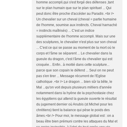
homme accompli,qui s'est forgé des défenses ,tant
sur le plan humain que sur le plan spirituel ... Qui
peut donc être proche d'accéder au Paradis .<br />
Un chevalier sur un cheval (cheval = partie humaine
de l'homme, soumise aux instincts. Cheval harnaché
= instincts maîtrisés) ... C'est un indice
supplémentaire de l'homme accompli. Mais sur une
des sculptures, le chevalier n'est plus sur son cheval
... C'est ce qui se passe au moment de la mort où le
corps et l'âme se séparent ... Le chevalier dans la
gueule du dragon, c'est l'âme du chevalier qui est
croquée... Enfin.. à moitié dans cette sculpture...
parce que son copain le défend ... Seul on ne peut
pas s'en tirer ... Message récurrent de l'Eglise
catholique .<br /> Le dragon ... bien sûr la bête, le
Mal ...qu'on voit depuis plusieurs milliers d'année
notamment dans la hyène de la psychostasie chez
les égyptiens qui attend la gueule ouverte le résultat
du jugement dernier où Anubis (st Michel pour les
chrétiens) tient la balance qui pèse le poids des
âmes.<br /> Pour moi, le message global est : on a
beau être bien prémuni contre les attaques du Mal et