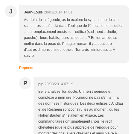
J
Jean-Louis
28/03/2014 14:01
Au-delà de la légende, as-tu exploré la symbolique de ces
sculptures placées là dans l'optique de l'éducation des foules
.. leur emplacement précis sur l'édifice (sud ,nord... droite,
gauche) , leurs habits, leurs attitudes ... ? En tentant de se
mettre dans la peau de l'imagier roman, il y a peut être
d'autres dimensions de lecture. Ton avis m'intéresse ... À
suivre
Répondre
P
pip
29/03/2014 07:19
Belle analyse, fort docte. Un rien théorique et
complexe à mon gré. Pourquoi ne pas s'en tenir à
des données historiques. Les deux églises d'Andlau
et de Rosheim sont construites au moment, où les
Hohenstaufen s'installent en Alsace. Les
commanditaires ont simplement choisi le récit
chevaleresque le plus apprécié de l'époque pour
montrer des chevaliers chrétiens et ainsi plaire à