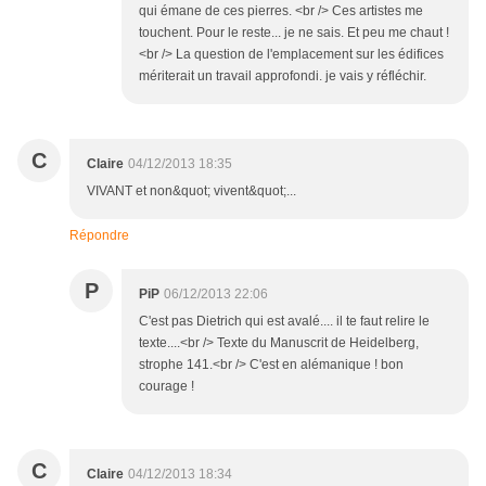
qui émane de ces pierres. <br /> Ces artistes me
touchent. Pour le reste... je ne sais. Et peu me chaut !
<br /> La question de l'emplacement sur les édifices
mériterait un travail approfondi. je vais y réfléchir.
C
Claire
04/12/2013 18:35
VIVANT et non&quot; vivent&quot;...
Répondre
P
PiP
06/12/2013 22:06
C'est pas Dietrich qui est avalé.... il te faut relire le
texte....<br /> Texte du Manuscrit de Heidelberg,
strophe 141.<br /> C'est en alémanique ! bon
courage !
C
Claire
04/12/2013 18:34