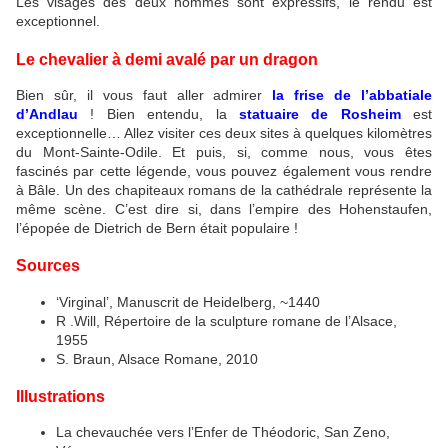
Les visages des deux hommes sont expressifs, le rendu est
exceptionnel.
Le chevalier à demi avalé par un dragon
Bien sûr, il vous faut aller admirer
la frise de l’abbatiale
d’Andlau
! Bien entendu, la
statuaire de Rosheim
est
exceptionnelle… Allez visiter ces deux sites à quelques kilomètres
du Mont-Sainte-Odile. Et puis, si, comme nous, vous êtes
fascinés par cette légende, vous pouvez également vous rendre
à Bâle. Un des chapiteaux romans de la cathédrale représente la
même scène. C’est dire si, dans l’empire des Hohenstaufen,
l’épopée de Dietrich de Bern était populaire !
Sources
‘Virginal’, Manuscrit de Heidelberg, ~1440
R .Will, Répertoire de la sculpture romane de l’Alsace,
1955
S. Braun, Alsace Romane, 2010
Illustrations
La chevauchée vers l’Enfer de Théodoric, San Zeno,