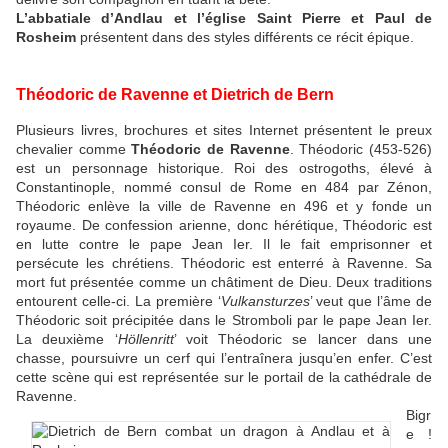
L’abbatiale d’Andlau et l’église Saint Pierre et Paul de
Rosheim
présentent dans des styles différents ce récit épique.
Théodoric de Ravenne et Dietrich de Bern
Plusieurs livres, brochures et sites Internet présentent le preux
chevalier comme
Théodoric de Ravenne
. Théodoric (453-526)
est un personnage historique. Roi des ostrogoths, élevé à
Constantinople, nommé consul de Rome en 484 par Zénon,
Théodoric enlève la ville de Ravenne en 496 et y fonde un
royaume. De confession arienne, donc hérétique, Théodoric est
en lutte contre le pape Jean Ier. Il le fait emprisonner et
persécute les chrétiens. Théodoric est enterré à Ravenne. Sa
mort fut présentée comme un châtiment de Dieu. Deux traditions
entourent celle-ci. La première ‘
Vulkansturzes
’ veut que l’âme de
Théodoric soit précipitée dans le Stromboli par le pape Jean Ier.
La deuxième ‘
Höllenritt
’ voit Théodoric se lancer dans une
chasse, poursuivre un cerf qui l’entraînera jusqu’en enfer. C’est
cette scène qui est représentée sur le portail de la cathédrale de
Ravenne.
Bigr
e !