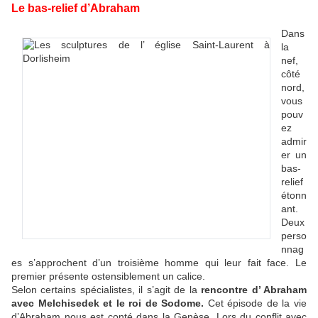
Le bas-relief d’Abraham
Dans
la
nef,
côté
nord,
vous
pouv
ez
admir
er un
bas-
relief
étonn
ant.
Deux
perso
nnag
es s’approchent d’un troisième homme qui leur fait face. Le
premier présente ostensiblement un calice.
Selon certains spécialistes, il s’agit de la
rencontre d’ Abraham
avec Melchisedek et le roi de Sodome.
Cet épisode de la vie
d’Abraham nous est conté dans la Genèse. Lors du conflit avec