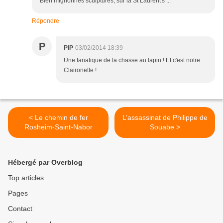
Bien mignonnes sculptures, sur la St Laurent's ...
Répondre
P
PiP
03/02/2014 18:39
Une fanatique de la chasse au lapin ! Et c'est notre
Claironette !
< Le chemin de fer
L’assassinat de Philippe de
Rosheim-Saint-Nabor
Souabe >
Hébergé par Overblog
Top articles
Pages
Contact