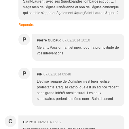
Saint-Laurent, avec ses &quot;bandes lombardes&quot; ... Il
s'agit bien de l'église luthérienne et non de l'église catholique
qui semble s'appeler également &quot;Saint-Laurent&quot; ?
Répondre
P
Pierre Guibaud
07/02/2014 10:10
Merci ... Passionnant et merci pour la promptitude de
vos interventions.
P
PiP
07/02/2014 09:48
L'église romane de Dorlisheim est bien l'église
protestante. L'église catholique est un édifice 'récent'
sans grand intérêt architectural. Les deux
sanctuaires portent le même nom : Saint-Laurent.
C
Claire
01/02/2014 16:02