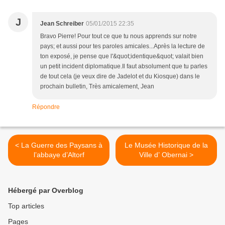
J
Jean Schreiber
05/01/2015 22:35
Bravo Pierre! Pour tout ce que tu nous apprends sur notre
pays; et aussi pour tes paroles amicales...Après la lecture de
ton exposé, je pense que l'&quot;identique&quot; valait bien
un petit incident diplomatique.Il faut absolument que tu parles
de tout cela (je veux dire de Jadelot et du Kiosque) dans le
prochain bulletin, Très amicalement, Jean
Répondre
< La Guerre des Paysans à
Le Musée Historique de la
l’abbaye d’Altorf
Ville d’ Obernai >
Hébergé par Overblog
Top articles
Pages