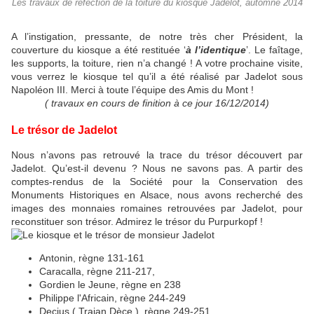
Les travaux de réfection de la toiture du kiosque Jadelot, automne 2014
A l’instigation, pressante, de notre très cher Président, la
couverture du kiosque a été restituée ‘
à l’identique
’. Le faîtage,
les supports, la toiture, rien n’a changé ! A votre prochaine visite,
vous verrez le kiosque tel qu’il a été réalisé par Jadelot sous
Napoléon III. Merci à toute l’équipe des Amis du Mont !
( travaux en cours de finition à ce jour 16/12/2014)
Le trésor de Jadelot
Nous n’avons pas retrouvé la trace du trésor découvert par
Jadelot. Qu’est-il devenu ? Nous ne savons pas. A partir des
comptes-rendus de la Société pour la Conservation des
Monuments Historiques en Alsace, nous avons recherché des
images des monnaies romaines retrouvées par Jadelot, pour
reconstituer son trésor. Admirez le trésor du Purpurkopf !
Antonin, règne 131-161
Caracalla, règne 211-217,
Gordien le Jeune, règne en 238
Philippe l'Africain, règne 244-249
Decius ( Trajan Dèce ), règne 249-251