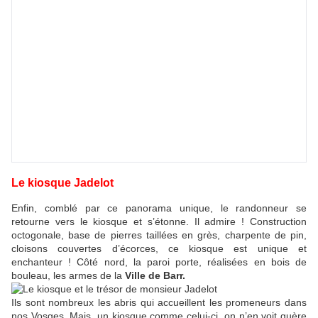
Le kiosque Jadelot
Enfin, comblé par ce panorama unique, le randonneur se
retourne vers le kiosque et s’étonne. Il admire ! Construction
octogonale, base de pierres taillées en grès, charpente de pin,
cloisons couvertes d’écorces, ce kiosque est unique et
enchanteur ! Côté nord, la paroi porte, réalisées en bois de
bouleau, les armes de la
Ville de Barr.
Ils sont nombreux les abris qui accueillent les promeneurs dans
nos Vosges. Mais, un kiosque comme celui-ci, on n’en voit guère