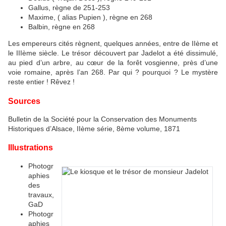
Gallus, règne de 251-253
Maxime, ( alias Pupien ), règne en 268
Balbin, règne en 268
Les empereurs cités règnent, quelques années, entre de IIème et
le IIIème siècle. Le trésor découvert par Jadelot a été dissimulé,
au pied d’un arbre, au cœur de la forêt vosgienne, près d’une
voie romaine, après l’an 268. Par qui ? pourquoi ? Le mystère
reste entier ! Rêvez !
Sources
Bulletin de la Société pour la Conservation des Monuments
Historiques d’Alsace, IIème série, 8ème volume, 1871
Illustrations
Photogr
aphies
des
travaux,
GaD
Photogr
aphies