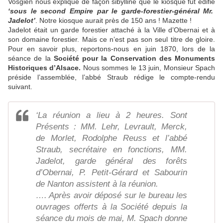
Vosgien nous explique de façon sibylline que le kiosque fut édifié
‘sous le second Empire par le garde-forestier-général Mr.
Jadelot’
. Notre kiosque aurait près de 150 ans ! Mazette !
Jadelot était un garde forestier attaché à la Ville d’Obernai et à
son domaine forestier. Mais ce n’est pas son seul titre de gloire.
Pour en savoir plus, reportons-nous en juin 1870, lors de la
séance de la
Société pour la Conservation des Monuments
Historiques d’Alsace.
Nous sommes le 13 juin, Monsieur Spach
préside l’assemblée, l’abbé Straub rédige le compte-rendu
suivant.
‘La réunion a lieu à 2 heures. Sont
Présents : MM. Lehr, Levrault, Merck,
de Morlet, Rodolphe Reuss et l’abbé
Straub, secrétaire en fonctions, MM.
Jadelot, garde général des forêts
d’Obernai, P. Petit-Gérard et Sabourin
de Nanton assistent à la réunion.
…. Après avoir déposé sur le bureau les
ouvrages offerts à la Société depuis la
séance du mois de mai, M. Spach donne