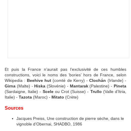
Et puis la France n’aurait pas l’exclusivité de ces humbles
constructions, voici le noms des ‘bories’ hors de France, selon
Wikipedia :
Beehive hut
(comté de Kerry) -
Clochán
(Irlande) -
Girna
(Malte) -
Hiska
(Slovénie) -
Mantarak
(Palestine) -
Pineta
(Sardaigne, Italie) -
Scele
ou Crot (Suisse) -
Trullo
(Valle d’Itria,
Italie) -
Tazota
(Maroc) -
Mitato
(Crète)
Sources
Jacques Preiss, Une construction de pierre sèche, dans le
vignoble d’Obernai, SHADBO, 1986