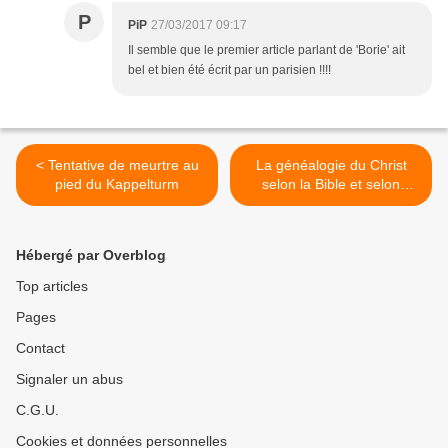
P
PiP
27/03/2017 09:17
Il semble que le premier article parlant de 'Borie' ait
bel et bien été écrit par un parisien !!!!
< Tentative de meurtre au
La généalogie du Christ
pied du Kappelturm
selon la Bible et selon
l’Hortus Deliciarum >
Hébergé par Overblog
Top articles
Pages
Contact
Signaler un abus
C.G.U.
Cookies et données personnelles