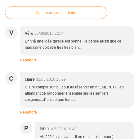
Ajouter un commentaire
V
Véro
05/06/2016 22:47
En v'là une idée qu'elle est bonne...je pense aussi que ce
magazine doit être très très bien...
Répondre
C
claire
31/05/2016 18:29
Claire compte sur toi, pour lui réserver un n°...MERCI ! ...en
attendant de randonner ensemble sur les sentiers
vosgiens...d'ici quelque temps !
Répondre
P
PiP
31/05/2016 18:49
Ah ??? Je vais voir s'il en reste ... ( humour )