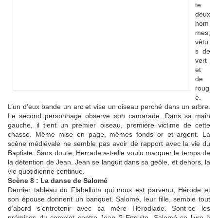
te
deux
hom
mes,
vêtu
s de
vert
et
de
roug
e.
L’un d’eux bande un arc et vise un oiseau perché dans un arbre.
Le second personnage observe son camarade. Dans sa main
gauche, il tient un premier oiseau, première victime de cette
chasse. Même mise en page, mêmes fonds or et argent. La
scène médiévale ne semble pas avoir de rapport avec la vie du
Baptiste. Sans doute, Herrade a-t-elle voulu marquer le temps de
la détention de Jean. Jean se languit dans sa geôle, et dehors, la
vie quotidienne continue.
Scène 8 : La danse de Salomé
Dernier tableau du Flabellum qui nous est parvenu, Hérode et
son épouse donnent un banquet. Salomé, leur fille, semble tout
d’abord s’entretenir avec sa mère Hérodiade. Sont-ce les
prémices du complot contre Jean ? Ensuite, Salomé se livre à