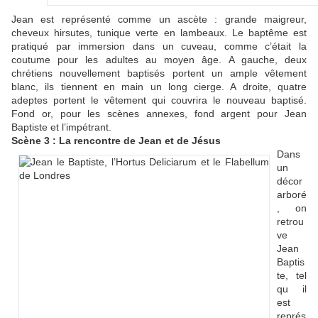
Jean est représenté comme un ascète : grande maigreur,
cheveux hirsutes, tunique verte en lambeaux. Le baptême est
pratiqué par immersion dans un cuveau, comme c’était la
coutume pour les adultes au moyen âge. A gauche, deux
chrétiens nouvellement baptisés portent un ample vêtement
blanc, ils tiennent en main un long cierge. A droite, quatre
adeptes portent le vêtement qui couvrira le nouveau baptisé.
Fond or, pour les scènes annexes, fond argent pour Jean
Baptiste et l’impétrant.
Scène 3 : La rencontre de Jean et de Jésus
Dans
un
décor
arboré
, on
retrou
ve
Jean
Baptis
te, tel
qu il
est
représ