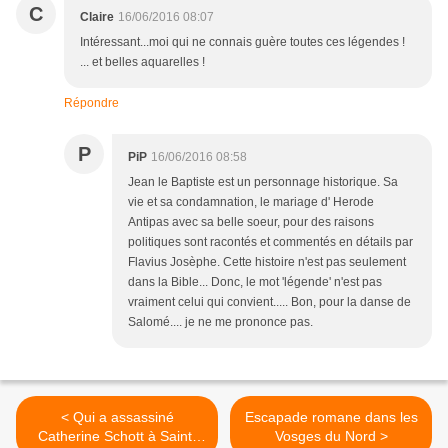
C
Claire
16/06/2016 08:07
Intéressant...moi qui ne connais guère toutes ces légendes !
... et belles aquarelles !
Répondre
P
PiP
16/06/2016 08:58
Jean le Baptiste est un personnage historique. Sa
vie et sa condamnation, le mariage d' Herode
Antipas avec sa belle soeur, pour des raisons
politiques sont racontés et commentés en détails par
Flavius Josèphe. Cette histoire n'est pas seulement
dans la Bible... Donc, le mot 'légende' n'est pas
vraiment celui qui convient..... Bon, pour la danse de
Salomé.... je ne me prononce pas.
< Qui a assassiné
Escapade romane dans les
Catherine Schott à Saint-
Vosges du Nord >