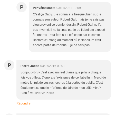
P
PiP vélodidacte
03/11/2021 10:09
C'est çà Gaby.... je connais la fresque, bien sur, je
connais son auteur Robert Gall, mais je ne sais pas
d'où provient ce dernier dessin. Robert Gall ne l'a
pas inventé, il ne fait pas partie du flabellum exposé
à Londres. Peut-être a-t-il été copié par le comte
Bastard d'Estang au moment où le flabellum était
encore partie de l'hortus.... je ne sais pas.
P
Pierre Jacob
03/07/2016 09:01
Bonjour,<br /> c'est avec un réel plaisir que je lis à chaque
fois vos billets. J'ignorais l'existence de ce flabellum. Merci de
mettre le fruit de vos recherches à la portée du public. C'est
également ce que je m'efforce de faire de mon côté. <br />
Bien à vous<br /> Pierre
Répondre