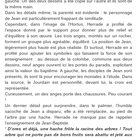
gauche. Un des deux dessins a été copié sur l’autre et ils sont de
la même main.
Dans les détails même, la parenté est évidente : le personnage
de Jean est particulièrement frappant de similitude.
Cependant, dans l’image de l’Hortus, Herrade a profité de
l’espace donné par le support pour donner plus de relief et
d’équilibre à son œuvre. Les trois anges, montés sur un rocher,
forment un groupe plus agréable, équilibré. La position de Jean,
légèrement plus haute est plus réaliste. Et surtout, Herrade en a
profité pour ajouter les symboles qui faisaient la force de son
enseignement : au dessus de la colombe, commune aux deux
dessins, neuf anges ouvrent ici les portes du paradis, explicitant
ainsi la valeur du baptême. A gauche, les disciples de Jean sont
présents, ils sont là pour encourager les moniales à l’étude. Dans
la source, le Jourdain est personnifié, devant lui, la croix est
représentée.
Curieusement, un des anges porte des chaussures. Peu courant
!
Un dernier détail peut surprendre, dans le palmier, l’humble
sacoche de Jean a disparu, elle a été remplacée, au pied de
l’arbre par une hache. Herrade ne manque pas de rappeler
l’enseignement de Jean-Baptiste.
‘ D’ores et déjà, une hache frôle la racine des arbres ! Tout
arbre qui ne porte pas de bons fruits sera abattu et jeté aux