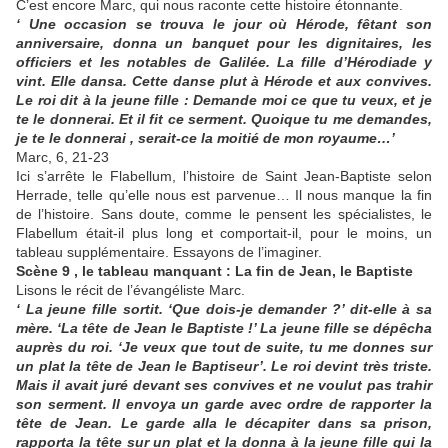
C’est encore Marc, qui nous raconte cette histoire étonnante.
‘ Une occasion se trouva le jour où Hérode, fêtant son
anniversaire, donna un banquet pour les dignitaires, les
officiers et les notables de Galilée. La fille d’Hérodiade y
vint. Elle dansa. Cette danse plut à Hérode et aux convives.
Le roi dit à la jeune fille : Demande moi ce que tu veux, et je
te le donnerai. Et il fit ce serment. Quoique tu me demandes,
je te le donnerai , serait-ce la moitié de mon royaume…’
Marc, 6, 21-23
Ici s’arrête le Flabellum, l’histoire de Saint Jean-Baptiste selon
Herrade, telle qu’elle nous est parvenue… Il nous manque la fin
de l’histoire. Sans doute, comme le pensent les spécialistes, le
Flabellum était-il plus long et comportait-il, pour le moins, un
tableau supplémentaire. Essayons de l’imaginer.
Scène 9 , le tableau manquant : La fin de Jean, le Baptiste
Lisons le récit de l’évangéliste Marc.
‘ La jeune fille sortit. ‘Que dois-je demander ?’ dit-elle à sa
mère. ‘La tête de Jean le Baptiste !’ La jeune fille se dépêcha
auprès du roi. ‘Je veux que tout de suite, tu me donnes sur
un plat la tête de Jean le Baptiseur’. Le roi devint très triste.
Mais il avait juré devant ses convives et ne voulut pas trahir
son serment. Il envoya un garde avec ordre de rapporter la
tête de Jean. Le garde alla le décapiter dans sa prison,
rapporta la tête sur un plat et la donna à la jeune fille qui la