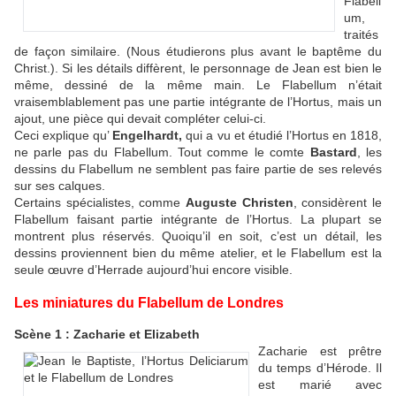
Flabell
um,
traités
de façon similaire. (Nous étudierons plus avant le baptême du
Christ.). Si les détails diffèrent, le personnage de Jean est bien le
même, dessiné de la même main. Le Flabellum n’était
vraisemblablement pas une partie intégrante de l’Hortus, mais un
ajout, une pièce qui devait compléter celui-ci.
Ceci explique qu’
Engelhardt,
qui a vu et étudié l’Hortus en 1818,
ne parle pas du Flabellum. Tout comme le comte
Bastard
, les
dessins du Flabellum ne semblent pas faire partie de ses relevés
sur ses calques.
Certains spécialistes, comme
Auguste Christen
, considèrent le
Flabellum faisant partie intégrante de l’Hortus. La plupart se
montrent plus réservés. Quoiqu’il en soit, c’est un détail, les
dessins proviennent bien du même atelier, et le Flabellum est la
seule œuvre d’Herrade aujourd’hui encore visible.
Les miniatures du Flabellum de Londres
Scène 1 : Zacharie et Elizabeth
Zacharie est prêtre
du temps d’Hérode. Il
est marié avec