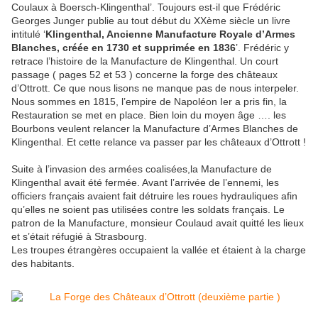
Coulaux à Boersch-Klingenthal’. Toujours est-il que Frédéric
Georges Junger publie au tout début du XXème siècle un livre
intitulé ‘
Klingenthal, Ancienne Manufacture Royale d’Armes
Blanches, créée en 1730 et supprimée en 1836
’. Frédéric y
retrace l’histoire de la Manufacture de Klingenthal. Un court
passage ( pages 52 et 53 ) concerne la forge des châteaux
d’Ottrott. Ce que nous lisons ne manque pas de nous interpeler.
Nous sommes en 1815, l’empire de Napoléon Ier a pris fin, la
Restauration se met en place. Bien loin du moyen âge …. les
Bourbons veulent relancer la Manufacture d’Armes Blanches de
Klingenthal. Et cette relance va passer par les châteaux d’Ottrott !
Suite à l’invasion des armées coalisées,la Manufacture de
Klingenthal avait été fermée. Avant l’arrivée de l’ennemi, les
officiers français avaient fait détruire les roues hydrauliques afin
qu’elles ne soient pas utilisées contre les soldats français. Le
patron de la Manufacture, monsieur Coulaud avait quitté les lieux
et s’était réfugié à Strasbourg.
Les troupes étrangères occupaient la vallée et étaient à la charge
des habitants.