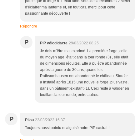
parce que la forge n°1 était alors sous des décombres ? Merci
d'éclairer ma lanterne et, en tout cas, merci pour cette
passionnante découverte !
Répondre
P
PiP vélodidacte
29/03/2022 08:25
Je dois m'être mal exprimé. La première forge, celle
du moyen age, était dans la tour ronde (3) , elle etait
de dimensions réduites. Elle a pu être abandonnée
après la guerre de 30 ans, quand les
Rathsamhausen ont abandonné le château. Staufer
a installé après 1815 une nouvelle forge, plus vaste,
dans un bâtiment existant (1). Ceci reste à valider en
fouillant la tour ronde, entre autres.
P
Pilou
23/03/2022 16:37
Toujours aussi pointu et aiguisé notre PiP castral !