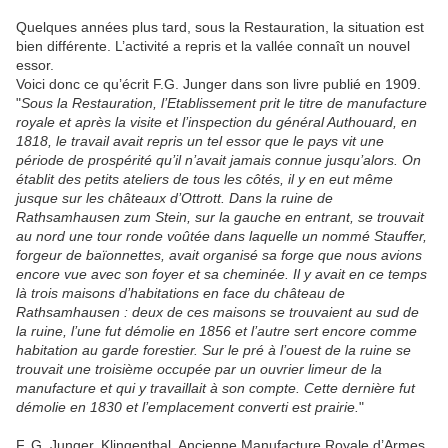
Quelques années plus tard, sous la Restauration, la situation est
bien différente. L’activité a repris et la vallée connaît un nouvel
essor.
Voici donc ce qu’écrit F.G. Junger dans son livre publié en 1909.
"
Sous la Restauration, l’Etablissement prit le titre de manufacture
royale et après la visite et l’inspection du général Authouard, en
1818, le travail avait repris un tel essor que le pays vit une
période de prospérité qu’il n’avait jamais connue jusqu’alors. On
établit des petits ateliers de tous les côtés, il y en eut même
jusque sur les châteaux d’Ottrott. Dans la ruine de
Rathsamhausen zum Stein, sur la gauche en entrant, se trouvait
au nord une tour ronde voûtée dans laquelle un nommé Stauffer,
forgeur de baïonnettes, avait organisé sa forge que nous avions
encore vue avec son foyer et sa cheminée. Il y avait en ce temps
là trois maisons d’habitations en face du château de
Rathsamhausen : deux de ces maisons se trouvaient au sud de
la ruine, l’une fut démolie en 1856 et l’autre sert encore comme
habitation au garde forestier. Sur le pré à l’ouest de la ruine se
trouvait une troisième occupée par un ouvrier limeur de la
manufacture et qui y travaillait à son compte. Cette dernière fut
démolie en 1830 et l’emplacement converti est prairie.
"
F. G. Junger,
Klingenthal, Ancienne Manufacture Royale d’Armes