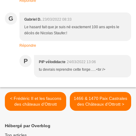
Répondre
G
Gabriel D.
23/03/2022 08:33
Le hasard fait que je suis né exactement 100 ans après le
décès de Nicolas Staufer.!
Répondre
P
PiP vélodidacte
24/03/2022 13:06
tu devrais reprendre cette forge......<br />
< Frédéric II et les faucons
1466 & 1470 Paix Castrales
des châteaux d’Ottrott
des Châteaux d’Ottrott >
Hébergé par Overblog
Top articles