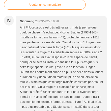
Ajouter un commentaire
N
Nicomeng
28/03/2022 19:28
Ami PiP, cet article est très intéressant, mais je pense que
quelque chose m'a échappé. Nicolas Staufer (1793-1845)
installe sa forge dans la tour (n°3), probablement vers 1818,
mais peut-être dès ses débuts. C'est donc là qu'il forgeait ses
baïonnettes et non dans la forge (n°1). Ma question est donc
la suivante : la forge n°1 était-elle en service au XIXe siècle ?
En effet, si Staufer avait disposé d'un tel espace de travail,
pourquoi se serait-il installé dans une tour plus exigüe ? Si
cette forge spacieuse (n°1) avait été en fonction, Junger
l'aurait sans doute mentionnée en plus de celle dans la tour et
aurait-on pu y découvrir du matériel plus ancien lors de sa
fouille ? A moins que cette forge n'ait été construite par Staufer
par la suite ? Ou la forge n°1 était déjà en service, mais
Staufer a préféré s'installer dans la tour pour avoir sa forge
bien à lui ? Mais, même dans ce cas, pourquoi Junger n'a-t-il
pas mentionné les deux forges dans son livre ? Au final, n'est-
il pas plus probable que Staufer se soit installé dans la tour