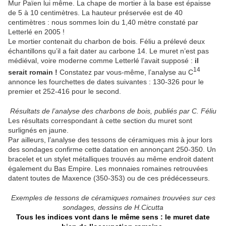
Mur Païen lui même. La chape de mortier à la base est épaisse
de 5 à 10 centimètres. La hauteur préservée est de 40
centimètres : nous sommes loin du 1,40 mètre constaté par
Letterlé en 2005 !
Le mortier contenait du charbon de bois. Féliu a prélevé deux
échantillons qu’il a fait dater au carbone 14. Le muret n’est pas
médiéval, voire moderne comme Letterlé l’avait supposé :
il
14
serait
romain !
Constatez par vous-même, l’analyse au C
annonce les fourchettes de dates suivantes : 130-326 pour le
premier et 252-416 pour le second.
Résultats de l’analyse des charbons de bois, publiés par C. Féliu
Les résultats correspondant à cette section du muret sont
surlignés en jaune.
Par ailleurs, l’analyse des tessons de céramiques mis à jour lors
des sondages confirme cette datation en annonçant 250-350. Un
bracelet et un stylet métalliques trouvés au même endroit datent
également du Bas Empire. Les monnaies romaines retrouvées
datent toutes de Maxence (350-353) ou de ces prédécesseurs.
Exemples de tessons de céramiques romaines trouvées sur ces
sondages, dessins de H.Cicutta
Tous les indices vont dans le même sens : le muret date