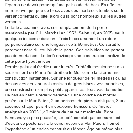
l’éperon ne devait porter qu’une palissade de bois. En effet, on
ne retrouve que peu de blocs avec des mortaises tombés sur le
versant oriental du site, alors qu’ils sont nombreux sur les autres
versants.
Letterlé a examiné avec soin emplacement de la porte
mentionnée par C.L. Marchal en 1952. Selon lui, en 2005, seuls
quelques indices subsistent. Trois blocs amorcent un retour
perpendiculaire sur une longueur de 2,60 mètres. Ce serait le
parement nord du couloir de la porte. Ces trois blocs ne portent
pas de mortaises : Letterlé envisage une construction tardive de
cette porte hypothétique.
Dernier point qui éveille notre intérêt. Frédérik mentionne sur la
section nord du Mur à l’endroit où le Mur cerne la citerne une
construction inattendue. Sur une longueur de 44 mètres (sic), au
dessus des deux ou trois assises de gros blocs avec mortaises,
une construction, en plus petit appareil, est liée avec du mortier.
De bas en haut, Frédérik détecte : 1 une couche de mortier
posée sur le Mur Païen, 2 un hérisson de pierres obliques, 3 une
seconde chape, puis 4 un deuxième hérisson. Ce ‘muret’
atteignait en 2005 1,40 mètre de hauteur maximale. Bigre !
Sans analyse plus poussée, Letterlé conclut que ce muret est
d’évidence postérieur à la construction du Mur Païen. Il émet
l’hypothèse d’un enclos construit au Moyen Âge ou même plus