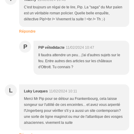
C'est toujours un régal de te lire, Pip. La "saga" du Mur païen
est un véritable roman policier. Quelle belle enquête,
détective Pip!<br /> Vivement la suite ! <br /> Th ;-)
Répondre
P
PiP vélodidacte
11/02/2024 10:47
Il faudra attendre un peu... j'ai d'autres sujets sur le
feu. Entre autres des articles sur les châteaux
d'Ottrott. Tu connais ?
L
Luky Leuques
11/02/2024 10:11
Merci Mr Pip pour se détour au Frankenbourg, cela laisse
songeur sur l'utilité de ces enceintes... et avez vous arpenté
l'Ungerberg pour vérifier s'il y a aussi un site contemporain?
une sorte de ligne maginot ou mur de l'atlantique des vosges
alsaciennes. vivement la suite