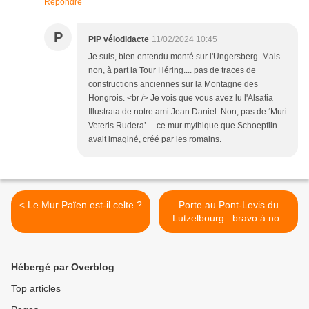
Répondre
P
PiP vélodidacte
11/02/2024 10:45
Je suis, bien entendu monté sur l'Ungersberg. Mais
non, à part la Tour Héring.... pas de traces de
constructions anciennes sur la Montagne des
Hongrois. <br /> Je vois que vous avez lu l'Alsatia
Illustrata de notre ami Jean Daniel. Non, pas de ‘Muri
Veteris Rudera’ ....ce mur mythique que Schoepflin
avait imaginé, créé par les romains.
< Le Mur Païen est-il celte ?
Porte au Pont-Levis du
Lutzelbourg : bravo à nos
maçons et merci à
André Lerch!! >
Hébergé par Overblog
Top articles