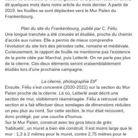
dit quelques mots dans notre article du mois dernier. A partir de
2019, les fouilles se sont déplacées vers le Mur Païen du
Frankenbourg.
Plan du site du Frankenbourg, publié par C. Féliu
Une longue tranchée a été creusée et étudiée, proche du chemin
d’accès aux ruines. Elle a permis de mieux comprendre
l’évolution du site lors des périodes celte, romaine et médiévale.
Curieusement, le rapport de fouille ne mentionne pas l’existence
de la porte citée par Marchal, puis Letterlé. On ne parle pas plus
de la citerne. Ces deux éléments seront vraisemblablement
étudiés lors d’une prochaine campagne.
La citerne, photographie EtF
Ensuite, Féliu s’est concentré (2020-2021) sur la section du Mur
Païen proche de la citerne. Là où, Letterlé avait décrit une
section de mur, visiblement réaménagée. Féliu a retrouvé cette
section et a fait effectuer deux sondages de dimensions réduites
un peu plus au nord. Sur cette section, le mur était recouvert,
donc protégé, par une couche d’humus.
Sur le Mur Païen, construit avec les gros blocs de grès
‘habituels’, un muret a bien été construit. Il est moins large que le
mur : 1,2 à 2 mètres pour le muret, contre 2,75 mètres pour le