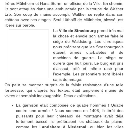
frères Mülnheim et Hans Sturm, un officier de la Ville. En chemin,
ils sont attaqués dans une embuscade par la troupe de Walther
Erb. Son coup de mains accompli, Walther se replie dans son
château avec ses otages. Seul Lütholff de Mülnheim, blessé, est
libéré sur parole.
La
Ville de Strasbourg
prend très mal
la chose et envoie son armée faire le
siège du Waldsberg. Les chroniques
nous précisent que les Strasbourgeois
étaient armés d’arbalètes et de
machines de guerre. Le siège ne
durera que huit jours. Le burg est pris
d’assaut, pillé et même rasé pour
l’exemple. Les prisonniers sont libérés
sans dommage.
On peut se montrer surpris de la faible résistance d’une telle
forteresse, qui d’après les textes, était amplement munie de
vivres et semblait inexpugnable. Deux explications.
La garnison était composée de
quatre hommes
! Quatre
contre une armée ! Nous sommes en 1406, l’intérêt des
puissants pour leur châteaux de montagne avait déjà
fortement baissé, ils préféraient les châteaux de plaine,
comme les
Landsberg à Niedernai,
ou bien les villes