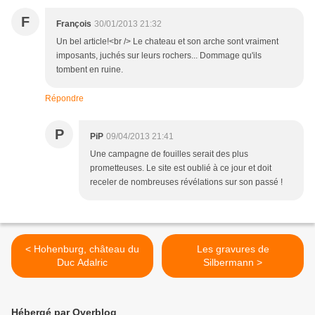
F
François
30/01/2013 21:32
Un bel article!<br /> Le chateau et son arche sont vraiment
imposants, juchés sur leurs rochers... Dommage qu'ils
tombent en ruine.
Répondre
P
PiP
09/04/2013 21:41
Une campagne de fouilles serait des plus
prometteuses. Le site est oublié à ce jour et doit
receler de nombreuses révélations sur son passé !
< Hohenburg, château du
Les gravures de
Duc Adalric
Silbermann >
Hébergé par Overblog