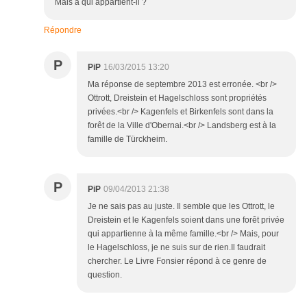
Mais à qui appartient-il ?
Répondre
P
PiP
16/03/2015 13:20
Ma réponse de septembre 2013 est erronée. <br />
Ottrott, Dreistein et Hagelschloss sont propriétés
privées.<br /> Kagenfels et Birkenfels sont dans la
forêt de la Ville d'Obernai.<br /> Landsberg est à la
famille de Türckheim.
P
PiP
09/04/2013 21:38
Je ne sais pas au juste. Il semble que les Ottrott, le
Dreistein et le Kagenfels soient dans une forêt privée
qui appartienne à la même famille.<br /> Mais, pour
le Hagelschloss, je ne suis sur de rien.Il faudrait
chercher. Le Livre Fonsier répond à ce genre de
question.