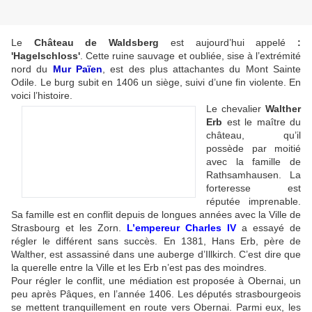
Le
Château de Waldsberg
est aujourd’hui appelé
:
'Hagelschloss'
. Cette ruine sauvage et oubliée, sise à l’extrémité
nord du
Mur Païen
, est des plus attachantes du Mont Sainte
Odile. Le burg subit en 1406 un siège, suivi d’une fin violente. En
voici l’histoire.
Le chevalier
Walther
Erb
est le maître du
château, qu’il
possède par moitié
avec la famille de
Rathsamhausen. La
forteresse est
réputée imprenable.
Sa famille est en conflit depuis de longues années avec la Ville de
Strasbourg et les Zorn.
L’empereur Charles IV
a essayé de
régler le différent sans succès. En 1381, Hans Erb, père de
Walther, est assassiné dans une auberge d’Illkirch. C’est dire que
la querelle entre la Ville et les Erb n’est pas des moindres.
Pour régler le conflit, une médiation est proposée à Obernai, un
peu après Pâques, en l’année 1406. Les députés strasbourgeois
se mettent tranquillement en route vers Obernai. Parmi eux, les