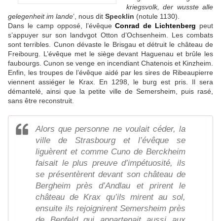
kriegsvolk, der wusste alle
gelegenheit im lande
’, nous dit
Specklin
(notule 1130).
Dans le camp opposé, l’évêque
Conrad de Lichtenberg
peut
s’appuyer sur son landvgot Otton d’Ochsenheim. Les combats
sont terribles. Cunon dévaste le Brisgau et détruit le château de
Freibourg. L’évêque met le siège devant Haguenau et brûle les
faubourgs. Cunon se venge en incendiant Chatenois et Kinzheim.
Enfin, les troupes de l’évêque aidé par les sires de Ribeaupierre
viennent assiéger le Krax. En 1298, le burg est pris. Il sera
démantelé, ainsi que la petite ville de Semersheim, puis rasé,
sans être reconstruit.
Alors que personne ne voulait céder, la
ville de Strasbourg et l’évêque se
liguèrent et comme Cuno de Berckheim
faisait le plus preuve d’impétuosité, ils
se présentèrent devant son château de
Bergheim près d’Andlau et prirent le
château de Krax qu’ils mirent au sol,
ensuite ils rejoignirent Semersheim près
de Benfeld qui appartenait aussi aux