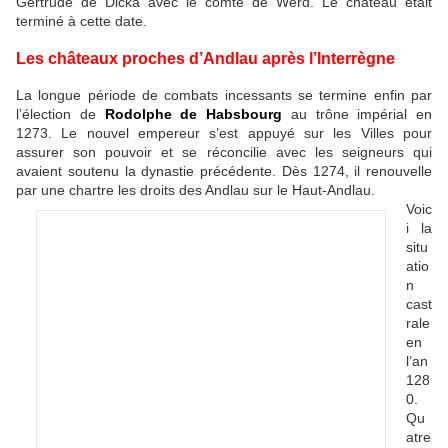
Gertrude de Dicka avec le comte de Werd. Le château était
terminé à cette date.
Les châteaux proches d’Andlau après l’Interrègne
La longue période de combats incessants se termine enfin par
l’élection de
Rodolphe de Habsbourg
au trône impérial en
1273. Le nouvel empereur s’est appuyé sur les Villes pour
assurer son pouvoir et se réconcilie avec les seigneurs qui
avaient soutenu la dynastie précédente. Dès 1274, il renouvelle
par une chartre les droits des Andlau sur le Haut-Andlau.
Voic
i la
situ
atio
n
cast
rale
en
l’an
128
0.
Qu
atre