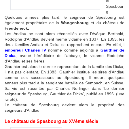
du
Spesbour
g.
Quelques années plus tard, le seigneur de Spesbourg est
également propriétaire de la
Wangenbourg
et du château de
Freudeneck.
Les Andlau se sont alors réconciliés avec l’évêque Berthold,
Rodolphe d’Andlau devient même vidame en 1337. En 1353, les
deux familles Andlau et Dicka se rapprochent encore. En effet, l
empereur Charles IV
nomme comme adjoints à
Gauthier de
Dicka
, avoué héréditaire de l'abbaye, le vidame Rodolphe
d'Andlau et ses frères.
Gauthier est alors le dernier représentant de la famille des Dicka,
il n’a pas d’enfant. En 1383, Gauthier institue les sires d'Andlau
comme ses successeurs au Spesbourg. Il meurt quelques
années plus tard à la sanglante bataille de Sempach, en Suisse.
Sa vie est racontée par Charles Nerlinger dans ‘Le dernier
seigneur de Spesbourg, Gauthier de Dicka’, publié en 1896. (une
rareté).
Le château de Spesbourg devient alors la propriété des
seigneurs d’Andlau.
Le château de Spesbourg au XVème siècle