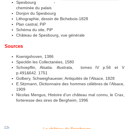
Spesbourg -
cheminée du palais
Donjon du Spesbourg
Lithographie, dessin de Bichebois-1828
Plan castral, PiP
Schéma du site, PiP
Château de Spesbourg, vue générale
Sources
Koenigshoven, 1386
Specklin les Collectanées, 1580
Schoepflin, Alsatia. illustrata, tomes IV p.56 et V
p.491&642. 1751
Golbery, Schweighaueser, Antiquités de l’Alsace, 1828
E.Sitzmann, Dictionnaire des hommes célèbres de l’Alsace,
1909
Nicolas Mengus, Histoire d’un château mal connu, le Crax,
forteresse des sires de Bergheim, 1996