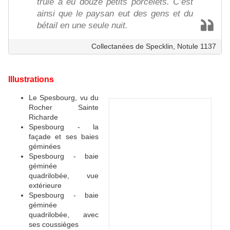
truie a eu douze petits porcelets. C’est
ainsi que le paysan eut des gens et du
bétail en une seule nuit.
Collectanées de Specklin, Notule 1137
Illustrations
Le Spesbourg, vu du
Rocher Sainte
Richarde
Spesbourg - la
façade et ses baies
géminées
Spesbourg - baie
géminée
quadrilobée, vue
extérieure
Spesbourg - baie
géminée
quadrilobée, avec
ses coussièges