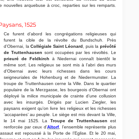
re nouvelles arquebuse à croc, reparties sur les remparts.
Paysans, 1525
Ce furent d’abord les congrégations religieuses qui
furent la cible de la révolte du Bundschuh. Près
d’Obernai, la
Collégiale Saint Léonard
, puis la
prévôté
de Truttenhausen
sont occupées par les révoltés. Le
prieuré de Feldkirch
à Niedernai connaît bientôt le
même sort. Les religieux se sont mis à l’abri des murs
d’Obernai avec leurs richesses dans les cours
seigneuriales de Hohenburg et de Niedermunster. La
troupe de Truttenhausen cerne la Ville. Dans le quartier
populaire de la Merzgasse, les bourgeois d’Obernai ont
déployé la milice municipale de crainte d’une collusion
avec les insurgés. Dirigés par Lucien Ziegler, les
paysans exigent qu’on livre les religieux et les richesses
‘accaparées’ au peuple. Le siège est mis devant la Ville,
le 14 mai 1525. La
Troupe de Truttenhausen
est
renforcée par ceux d’
Altorf
, l’ensemble représente plus
ssaut est repoussé à la Porte de l’Eglise. Et le 20 mai,