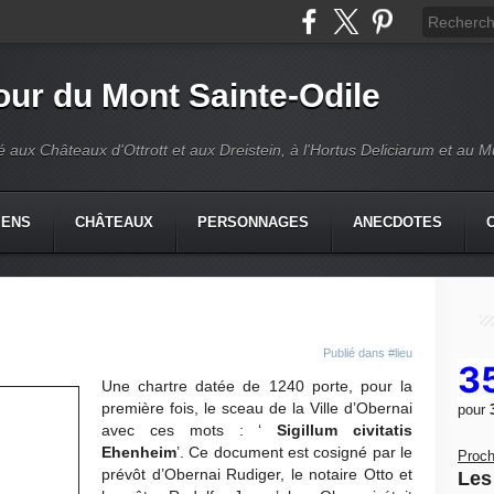
our du Mont Sainte-Odile
é aux Châteaux d'Ottrott et aux Dreistein, à l'Hortus Deliciarum et au 
IENS
CHÂTEAUX
PERSONNAGES
ANECDOTES
Publié dans
#lieu
3
Une chartre datée de 1240 porte, pour la
première fois, le sceau de la Ville d’Obernai
pour
avec ces mots : ‘
Sigillum civitatis
Ehenheim
’. Ce document est cosigné par le
Proch
prévôt d’Obernai Rudiger, le notaire Otto et
Les 