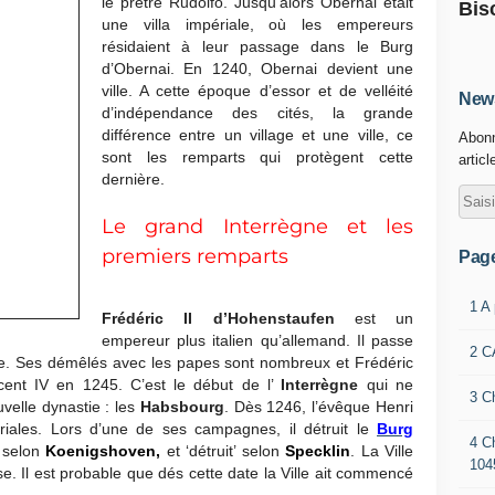
le prêtre Rudolfo. Jusqu’alors Obernai était
Bis
une villa impériale, où les empereurs
résidaient à leur passage dans le Burg
d’Obernai. En 1240, Obernai devient une
ville. A cette époque d’essor et de velléité
News
d’indépendance des cités, la grande
différence entre un village et une ville, ce
Abonn
sont les remparts qui protègent cette
articl
dernière.
Le grand Interrègne et les
premiers remparts
Pag
1 A
Frédéric II d’Hohenstaufen
est un
empereur plus italien qu’allemand. Il passe
2 C
sace. Ses démêlés avec les papes sont nombreux et Frédéric
ent IV en 1245. C’est le début de l’
Interrègne
qui ne
3 C
velle dynastie : les
Habsbourg
. Dès 1246, l’évêque Henri
riales. Lors d’une de ses campagnes, il détruit le
Burg
4 C
’ selon
Koenigshoven
,
et ‘détruit’ selon
Specklin
. La Ville
104
e. Il est probable que dés cette date la Ville ait commencé