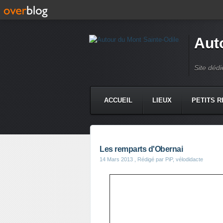
Aut
Site dédi
ACCUEIL
LIEUX
PETITS R
Les remparts d'Obernai
14 Mars 2013
, Rédigé par PiP, vélodidacte