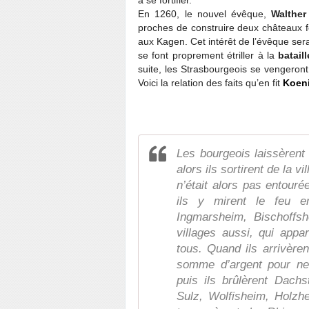
à se fortifier.
En 1260, le nouvel évêque,
Walther
proches de construire deux châteaux fo
aux Kagen. Cet intérêt de l’évêque sera
se font proprement étriller à la
batail
suite, les Strasbourgeois se vengeront 
Voici la relation des faits qu’en fit
Koen
Les bourgeois laissèrent 
alors ils sortirent de la v
n’était alors pas entouré
ils y mirent le feu en
Ingmarsheim, Bischoffsh
villages aussi, qui appar
tous. Quand ils arrivère
somme d’argent pour ne p
puis ils brûlèrent Dachs
Sulz, Wolfisheim, Holzhei