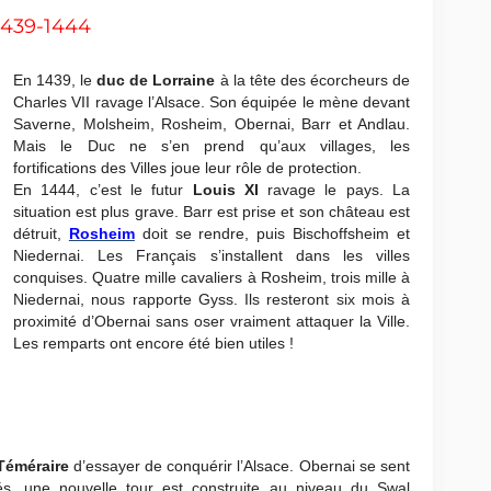
1439-1444
En 1439, le
duc de Lorraine
à la tête des écorcheurs de
Charles VII ravage l’Alsace. Son équipée le mène devant
Saverne, Molsheim, Rosheim, Obernai, Barr et Andlau.
Mais le Duc ne s’en prend qu’aux villages, les
fortifications des Villes joue leur rôle de protection.
En 1444, c’est le futur
Louis XI
ravage le pays. La
situation est plus grave. Barr est prise et son château est
détruit,
Rosheim
doit se rendre, puis Bischoffsheim et
Niedernai. Les Français s’installent dans les villes
conquises. Quatre mille cavaliers à Rosheim, trois mille à
Niedernai, nous rapporte Gyss. Ils resteront six mois à
proximité d’Obernai sans oser vraiment attaquer la Ville.
Les remparts ont encore été bien utiles !
Téméraire
d’essayer de conquérir l’Alsace. Obernai se sent
s, une nouvelle tour est construite au niveau du Swal