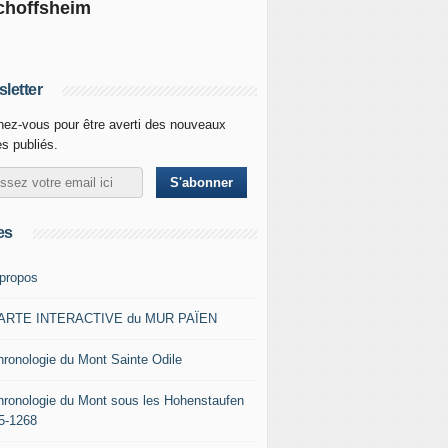
choffsheim
letter
ez-vous pour être averti des nouveaux
es publiés.
es
 propos
ARTE INTERACTIVE du MUR PAÏEN
hronologie du Mont Sainte Odile
hronologie du Mont sous les Hohenstaufen
5-1268