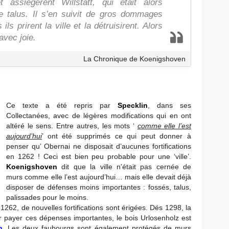
t assiégèrent Willstätt, qui était alors
e talus. Il s’en suivit de gros dommages
ils prirent la ville et la détruisirent. Alors
avec joie.
La Chronique de Koenigshoven
Ce texte a été repris par
Specklin
, dans ses
Collectanées, avec de légères modifications qui en ont
altéré le sens. Entre autres, les mots ‘
comme elle l’est
aujourd’hui
’ ont été supprimés ce qui peut donner à
penser qu’ Obernai ne disposait d’aucunes fortifications
en 1262 ! Ceci est bien peu probable pour une ‘ville’.
Koenigshoven
dit que la ville n’était pas cernée de
murs comme elle l’est aujourd’hui… mais elle devait déjà
disposer de défenses moins importantes : fossés, talus,
palissades pour le moins.
 1262, de nouvelles fortifications sont érigées. Dés 1298, la
r payer ces dépenses importantes, le bois Urlosenholz est
n
. Les deux faubourgs sont également protégés de murs