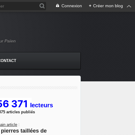
Connexion
+
Créer mon blog
Mur Païen
CONTACT
56 371
l
ecteurs
375 articles publiés
ain article
:
pierres taillées de