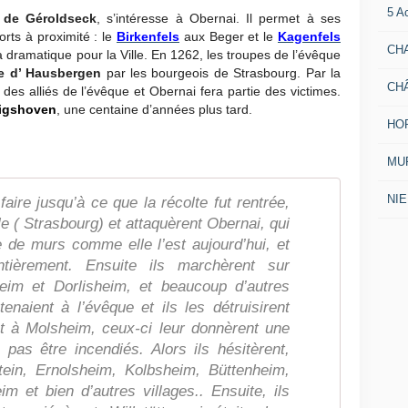
5 A
 de Géroldseck
, s’intéresse à Obernai. Il permet à ses
rts à proximité : le
Birkenfels
aux Beger et le
Kagenfels
CH
 dramatique pour la Ville. En 1262, les troupes de l’évêque
le d’ Hausbergen
par les bourgeois de Strasbourg. Par la
CH
des alliés de l’évêque et Obernai fera partie des victimes.
igshoven
, une centaine d’années plus tard.
HO
MUR
NI
faire jusqu’à ce que la récolte fut rentrée,
ille ( Strasbourg) et attaquèrent Obernai, qui
e de murs comme elle l’est aujourd’hui, et
tièrement. Ensuite ils marchèrent sur
eim et Dorlisheim, et beaucoup d’autres
tenaient à l’évêque et ils les détruisirent
nt à Molsheim, ceux-ci leur donnèrent une
as être incendiés. Alors ils hésitèrent,
tein, Ernolsheim, Kolbsheim, Büttenheim,
m et bien d’autres villages.. Ensuite, ils