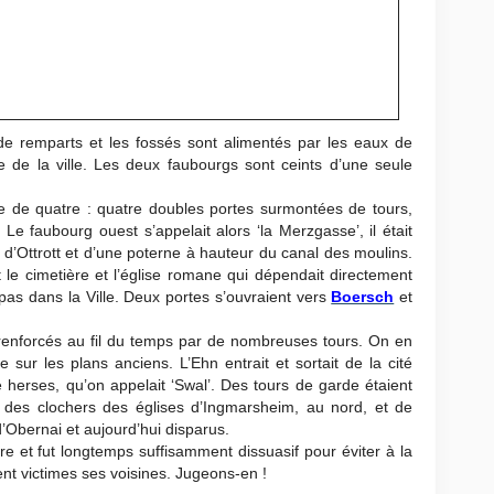
de remparts et les fossés sont alimentés par les eaux de
re de la ville. Les deux faubourgs sont ceints d’une seule
e de quatre : quatre doubles portes surmontées de tours,
Le faubourg ouest s’appelait alors ‘la Merzgasse’, il était
n d’Ottrott et d’une poterne à hauteur du canal des moulins.
t le cimetière et l’église romane qui dépendait directement
 pas dans la Ville. Deux portes s’ouvraient vers
Boersch
et
 renforcés au fil du temps par de nombreuses tours. On en
sur les plans anciens. L’Ehn entrait et sortait de la cité
 herses, qu’on appelait ‘Swal’. Des tours de garde étaient
des clochers des églises d’Ingmarsheim, au nord, et de
’Obernai et aujourd’hui disparus.
re et fut longtemps suffisamment dissuasif pour éviter à la
ent victimes ses voisines. Jugeons-en !