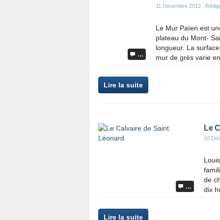
11 Décembre 2012
, Rédigé
Le Mur Païen est un
plateau du Mont- Sai
longueur. La surface
…
mur de grès varie ent
Lire la suite
Le C
10 Dé
Louis
famil
de ch
…
dix h
Lire la suite