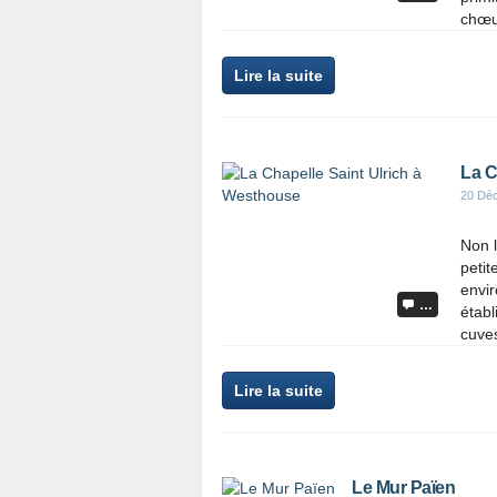
chœur
Lire la suite
La C
20 Dé
Non l
petit
envi
…
établ
cuves
Lire la suite
Le Mur Païen