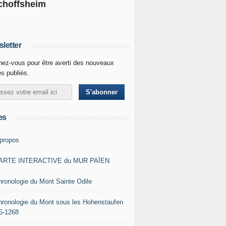
choffsheim
letter
ez-vous pour être averti des nouveaux
es publiés.
es
 propos
ARTE INTERACTIVE du MUR PAÏEN
hronologie du Mont Sainte Odile
hronologie du Mont sous les Hohenstaufen
5-1268