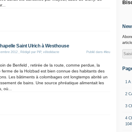
Bis
...
News
Abonn
articl
hapelle Saint Ulrich à Westhouse
cembre 2012
, Rédigé par PiP, vélodidacte
Publié dans
#lieu
oin de Benfeld , retirée de la route, comme perdue, la
Pag
e ferme de la Holzbad est bien connue des habitants des
rons. Les bâtiments à colombages ont longtemps abrité un
1 A
issement de bains. Une source phréatique alimentait les
, où...
2 C
3 C
4 C
104