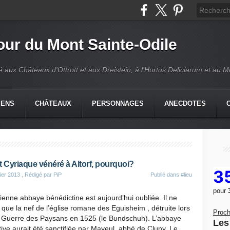
our du Mont Sainte-Odile
é aux Châteaux d'Ottrott et aux Dreistein, à l'Hortus Deliciarum et au 
IENS
CHÂTEAUX
PERSONNAGES
ANECDOTES
t Cyriaque vénéré à Altorf, pourquoi?
3
ier 2013
, Rédigé par PiP
Publié dans
#lieu
pour
ienne abbaye bénédictine est aujourd’hui oubliée. Il ne
 que la nef de l’église romane des Eguisheim , détruite lors
Proch
a Guerre des Paysans en 1525 (le Bundschuh). L’abbaye
Les 
tive aurait été sanctifiée par Mayeul, abbé de Cluny. Le