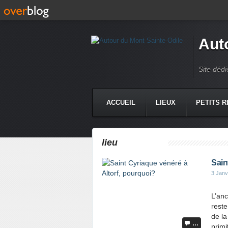
Aut
Site dédi
ACCUEIL
LIEUX
PETITS R
lieu
Sain
3 Janv
L’anc
reste
de l
…
primi