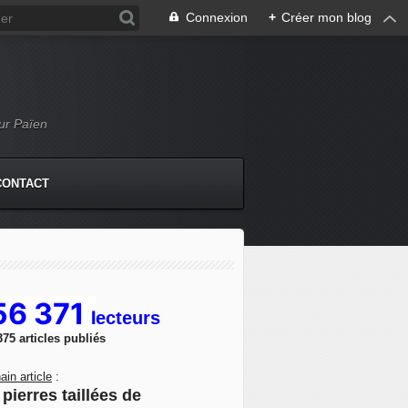
Connexion
+
Créer mon blog
Mur Païen
CONTACT
56 371
l
ecteurs
375 articles publiés
ain article
:
pierres taillées de