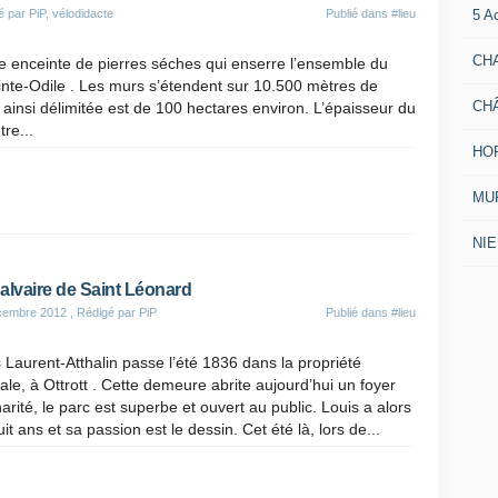
5 A
 par PiP, vélodidacte
Publié dans
#lieu
CH
e enceinte de pierres séches qui enserre l’ensemble du
nte-Odile . Les murs s’étendent sur 10.500 mètres de
CH
 ainsi délimitée est de 100 hectares environ. L’épaisseur du
re...
HO
MUR
NI
alvaire de Saint Léonard
cembre 2012
, Rédigé par PiP
Publié dans
#lieu
 Laurent-Atthalin passe l’été 1836 dans la propriété
iale, à Ottrott . Cette demeure abrite aujourd’hui un foyer
arité, le parc est superbe et ouvert au public. Louis a alors
uit ans et sa passion est le dessin. Cet été là, lors de...