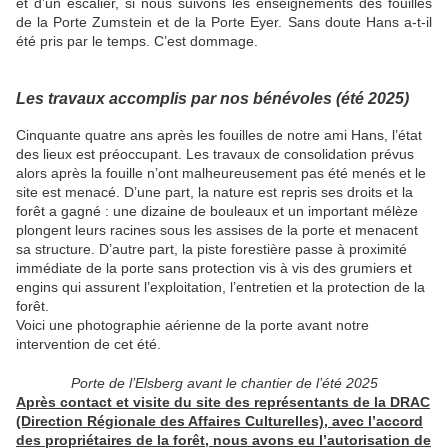
et d’un escalier, si nous suivons les enseignements des fouilles
de la Porte Zumstein et de la Porte Eyer. Sans doute Hans a-t-il
été pris par le temps. C’est dommage.
Les travaux accomplis par nos bénévoles (été 2025)
Cinquante quatre ans après les fouilles de notre ami Hans, l’état
des lieux est préoccupant. Les travaux de consolidation prévus
alors après la fouille n’ont malheureusement pas été menés et le
site est menacé. D’une part, la nature est repris ses droits et la
forêt a gagné : une dizaine de bouleaux et un important mélèze
plongent leurs racines sous les assises de la porte et menacent
sa structure. D’autre part, la piste forestière passe à proximité
immédiate de la porte sans protection vis à vis des grumiers et
engins qui assurent l’exploitation, l’entretien et la protection de la
forêt.
Voici une photographie aérienne de la porte avant notre
intervention de cet été.
Porte de l’Elsberg avant le chantier de l’été 2025
Après contact et visite du site des représentants de la DRAC
(Direction Régionale des Affaires Culturelles), avec l’accord
des propriétaires de la forêt, nous avons eu l’autorisation de