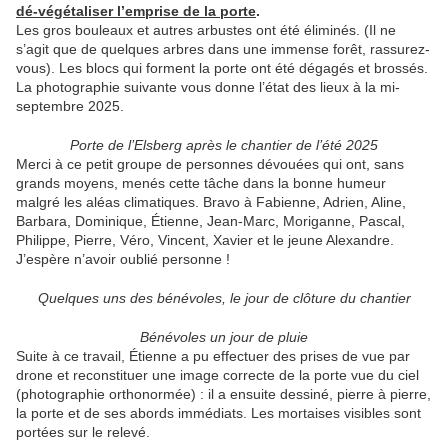
dé-végétaliser l’emprise de la porte
.
Les gros bouleaux et autres arbustes ont été éliminés. (Il ne
s’agit que de quelques arbres dans une immense forêt, rassurez-
vous). Les blocs qui forment la porte ont été dégagés et brossés.
La photographie suivante vous donne l’état des lieux à la mi-
septembre 2025.
Porte de l’Elsberg après le chantier de l’été 2025
Merci à ce petit groupe de personnes dévouées qui ont, sans
grands moyens, menés cette tâche dans la bonne humeur
malgré les aléas climatiques. Bravo à Fabienne, Adrien, Aline,
Barbara, Dominique, Étienne, Jean-Marc, Moriganne, Pascal,
Philippe, Pierre, Véro, Vincent, Xavier et le jeune Alexandre.
J’espère n’avoir oublié personne !
Quelques uns des bénévoles, le jour de clôture du chantier
Bénévoles un jour de pluie
Suite à ce travail, Étienne a pu effectuer des prises de vue par
drone et reconstituer une image correcte de la porte vue du ciel
(photographie orthonormée) : il a ensuite dessiné, pierre à pierre,
la porte et de ses abords immédiats. Les mortaises visibles sont
portées sur le relevé.