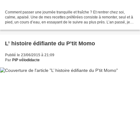
Comment passer une journée tranquille et fraîche ? Et rentrer chez soi,
calme, apaisé. Une de mes recettes préférées consiste à remonter, seul et à
pied, un cours d’eau, en essayant de le suivre au plus près. L’an passé, je
vous avais proposé l’ Ehn ....
L’ histoire édifiante du P’tit Momo
Publié le 23/06/2015 à 21:09
Par
PiP vélodidacte