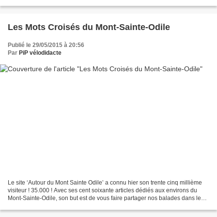
ruine médiévale, panorama...
Les Mots Croisés du Mont-Sainte-Odile
Publié le 29/05/2015 à 20:56
Par
PiP vélodidacte
Le site ‘Autour du Mont Sainte Odile’ a connu hier son trente cinq millième
visiteur ! 35.000 ! Avec ses cent soixante articles dédiés aux environs du
Mont-Sainte-Odile, son but est de vous faire partager nos balades dans le
passé et dans la magnifique...