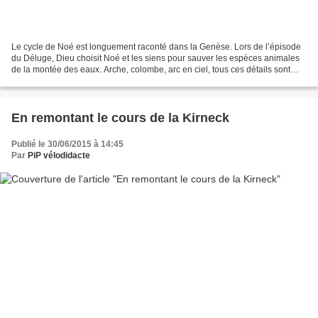
Le cycle de Noé est longuement raconté dans la Genèse. Lors de l’épisode
du Déluge, Dieu choisit Noé et les siens pour sauver les espèces animales
de la montée des eaux. Arche, colombe, arc en ciel, tous ces détails sont
connus de tous. De cette histoire,...
En remontant le cours de la Kirneck
Publié le 30/06/2015 à 14:45
Par
PiP vélodidacte