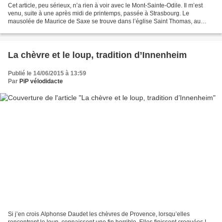
Cet article, peu sérieux, n’a rien à voir avec le Mont-Sainte-Odile. Il m’est
venu, suite à une après midi de printemps, passée à Strasbourg. Le
mausolée de Maurice de Saxe se trouve dans l’église Saint Thomas, au
bord de l’Ill. Cet édifice étonnant valait...
La chèvre et le loup, tradition d’Innenheim
Publié le 14/06/2015 à 13:59
Par
PiP vélodidacte
Si j’en crois Alphonse Daudet les chèvres de Provence, lorsqu’elles
rencontrent le loup, connaissent une fin horrible. Elles finissent croquées !