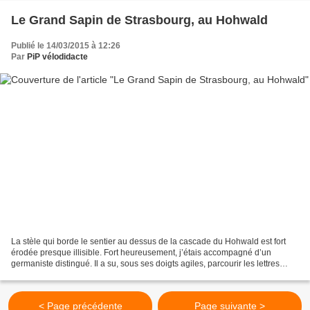
Le Grand Sapin de Strasbourg, au Hohwald
Publié le 14/03/2015 à 12:26
Par
PiP vélodidacte
La stèle qui borde le sentier au dessus de la cascade du Hohwald est fort
érodée presque illisible. Fort heureusement, j’étais accompagné d’un
germaniste distingué. Il a su, sous ses doigts agiles, parcourir les lettres
gothiques et déchiffrer : " Hier...
< Page précédente
Page suivante >