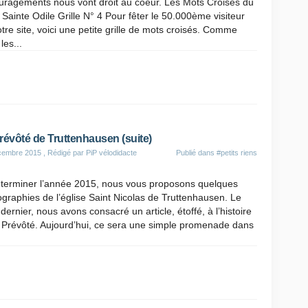
uragements nous vont droit au coeur. Les Mots Croisés du
Sainte Odile Grille N° 4 Pour fêter le 50.000ème visiteur
tre site, voici une petite grille de mots croisés. Comme
les...
révôté de Truttenhausen (suite)
cembre 2015
, Rédigé par PiP vélodidacte
Publié dans
#petits riens
 terminer l’année 2015, nous vous proposons quelques
graphies de l’église Saint Nicolas de Truttenhausen. Le
dernier, nous avons consacré un article, étoffé, à l’histoire
 Prévôté. Aujourd’hui, ce sera une simple promenade dans