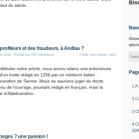
Bis
but du siècle...
News
Abonn
articl
profiteurs et des fraudeurs, à Andlau ?
let 2016
, Rédigé par PiP vélodidacte
Publié dans
#petits riens
débuter notre article, nous avons retenu une enluminure
Pag
 d’un traité rédigé en 1256 par un médecin italien :
brandino de Sienne. Nous ne saurions juger du docte
1 A
nu de l’ouvrage, pourtant rédigé en français, mais la
e d’Aldebrandino...
2 C
3 C
4 C
104
osges ? une passion !