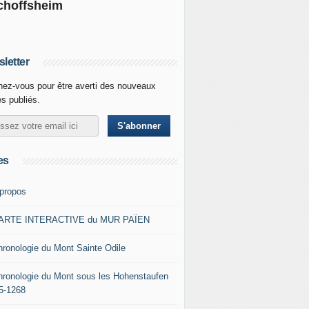
choffsheim
letter
ez-vous pour être averti des nouveaux
es publiés.
es
 propos
ARTE INTERACTIVE du MUR PAÏEN
hronologie du Mont Sainte Odile
hronologie du Mont sous les Hohenstaufen
5-1268