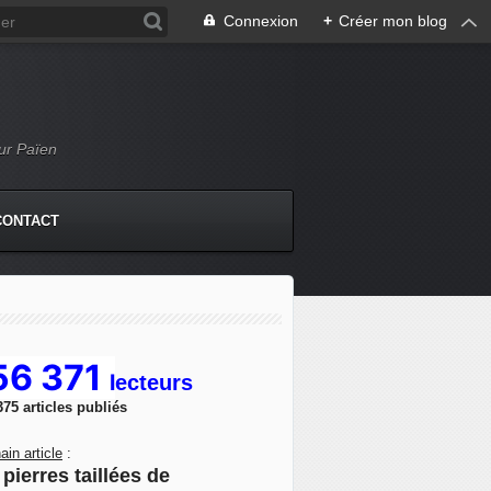
Connexion
+
Créer mon blog
Mur Païen
CONTACT
56 371
l
ecteurs
375 articles publiés
ain article
:
pierres taillées de