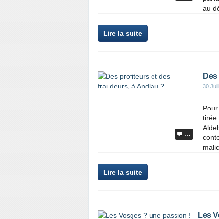
au dé
Lire la suite
Des 
30 Juil
Pour 
tirée
Alde
…
conte
malic
Lire la suite
Les V