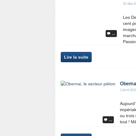
31 Mai 2
Les De
cent p
images
…
marcha
Passio
Lire la suite
Obernai
1 Avril 201
Aujourd’
impéria
ou trois
…
tout ! M