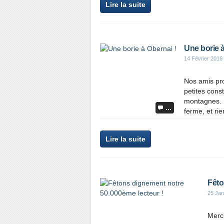
Lire la suite
Une borie à
14 Février 2016
Nos amis pro
petites cons
montagnes. E
…
ferme, et rie
Lire la suite
Fêto
25 Jan
Merci