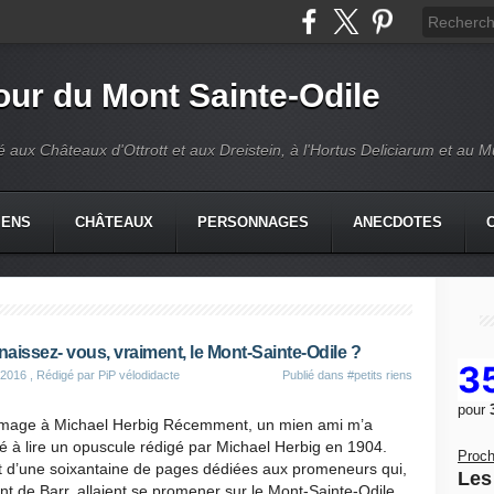
our du Mont Sainte-Odile
é aux Châteaux d'Ottrott et aux Dreistein, à l'Hortus Deliciarum et au 
IENS
CHÂTEAUX
PERSONNAGES
ANECDOTES
aissez- vous, vraiment, le Mont-Sainte-Odile ?
3
 2016
, Rédigé par PiP vélodidacte
Publié dans
#petits riens
pour
age à Michael Herbig Récemment, un mien ami m’a
 à lire un opuscule rédigé par Michael Herbig en 1904.
Proch
t d’une soixantaine de pages dédiées aux promeneurs qui,
Les 
nt de Barr, allaient se promener sur le Mont-Sainte-Odile