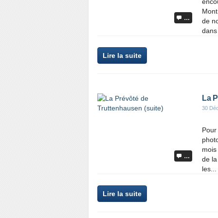
enco
Mont 
…
de no
dans 
Lire la suite
La P
30 Dé
Pour
photo
mois 
…
de la
les...
Lire la suite