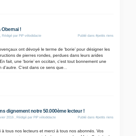
 Obernai !
, Rédigé par PiP vélodidacte
Publié dans
#petits riens
vençaux ont dévoyé le terme de ‘borie’ pour désigner les
tructions de pierres rondes, perdues dans leurs arides
n fait, une ‘borie’ en occitan, c’est tout bonnement une
n d’autre. C’est dans ce sens que...
ns dignement notre 50.000ème lecteur !
vier 2016
, Rédigé par PiP vélodidacte
Publié dans
#petits riens
 à tous nos lecteurs et merci à tous nos abonnés. Vos