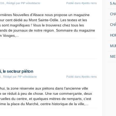
5 A
016
, Rédigé par PiP vélodidacte
Publié dans
#petits riens
CH
rnières Nouvelles d'Alsace nous propose un magazine
our cent dédié au Mont Sainte-Odile. Les textes et les
CH
 sont magnifiques ! Vous le trouverez chez tous les
nds de journaux de notre région. Sommaire du magazine
HO
n Vosges,...
MUR
NI
, le secteur piéton
6
, Rédigé par PiP vélodidacte
Publié dans
#petits riens
hui, la zone réservée aux piétons dans l’ancienne ville
le se réduit à peu de chose. Une rue commerçante, deux
 ruelles du centre, et quelques mètres de remparts, c’est
ême la place du Marché, centre historique de la ville,...