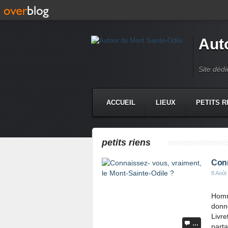
Aut
Site dédi
ACCUEIL
LIEUX
PETITS R
petits riens
Conn
8 Août
Homm
donné
Livre
…
parta