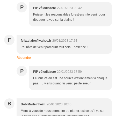
P
PiP vélodidacte
22/01/2023 09:42
Puissent les responsables forestiers intervenir pour
dégager la vue sur la plaine !
F
felix.claire@yahoo.fr
20/01/2023 17:24
J'ai hâte de venir parcourir tout cela....patience !
Répondre
P
PiP vélodidacte
20/01/2023 17:59
Le Mur Païen est une source d'étonnement à chaque
pas. Tu viens quand tu veux, petite soeur !
B
Bob Marleinheim
20/01/2023 10:46
Merci à vous de nous permettre de planer, est ce qu'il ya sur
la carte des punaises localisant vos plantations?