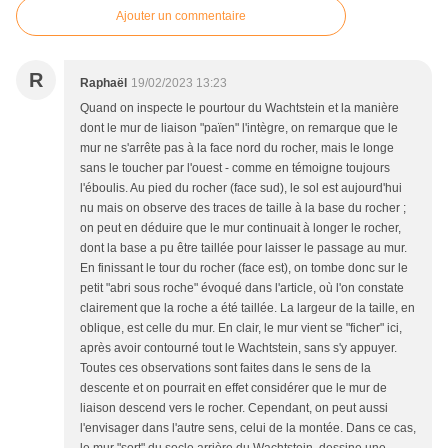
Ajouter un commentaire
R
Raphaël
19/02/2023 13:23
Quand on inspecte le pourtour du Wachtstein et la manière
dont le mur de liaison "païen" l'intègre, on remarque que le
mur ne s'arrête pas à la face nord du rocher, mais le longe
sans le toucher par l'ouest - comme en témoigne toujours
l'éboulis. Au pied du rocher (face sud), le sol est aujourd'hui
nu mais on observe des traces de taille à la base du rocher ;
on peut en déduire que le mur continuait à longer le rocher,
dont la base a pu être taillée pour laisser le passage au mur.
En finissant le tour du rocher (face est), on tombe donc sur le
petit "abri sous roche" évoqué dans l'article, où l'on constate
clairement que la roche a été taillée. La largeur de la taille, en
oblique, est celle du mur. En clair, le mur vient se "ficher" ici,
après avoir contourné tout le Wachtstein, sans s'y appuyer.
Toutes ces observations sont faites dans le sens de la
descente et on pourrait en effet considérer que le mur de
liaison descend vers le rocher. Cependant, on peut aussi
l'envisager dans l'autre sens, celui de la montée. Dans ce cas,
le mur "sort" du socle arrière du Wachtstein, dessine une