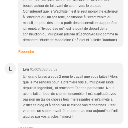
boucle autour de lui avant de courir vers le plateau.
Considérant que le Wachtstein est le seul monolithe extérieur
à l'enceinte qui lui soit relié, positionné à l'exact zénith du
massif, on peut dès lors, à partir des observations rapportées
ici, émettre l'hypothèse qu'il est le point de départ de la
construction du Mur païen (œuvre d'Étichon/Adalric comme le
démontre l'étude de Madeleine Châtelet et Juliette Baudoux).
Répondre
L
Lyn
01/02/2023 08:52
Un grand bravo à vous 2 pour le travail que vous faites ! Alors
que je me rendais pour la première fois au mur païen lundi
depuis Klingenthal, j'ai rencontre Étienne par hasard. Nous
avons fait un bout de chemin ensemble. Il m'a expliqué avec
passion un tas de choses très intéressantes et m'a invité à
visiter ce blog et à découvrir le fruit de vos recherches. C'est
vraiment un super travail. Je retourne au mur aujourd'hui l'œil
aiguisé par vos articles ;) merci !