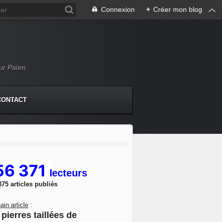
Connexion
+
Créer mon blog
Mur Païen
CONTACT
56 371
l
ecteurs
375 articles publiés
ain article
:
pierres taillées de