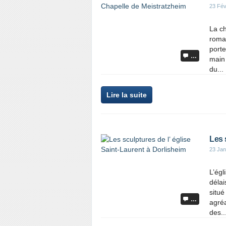
23 Fév
La ch
roman
porte
…
main 
du...
Lire la suite
Les 
23 Jan
L’égl
délai
situé
…
agré
des..