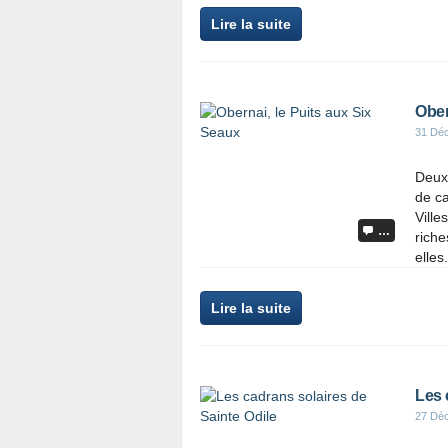
Lire la suite
Ober
31 Dé
Deuxi
de ca
Ville
…
riche
elles.
Lire la suite
Les 
27 Dé