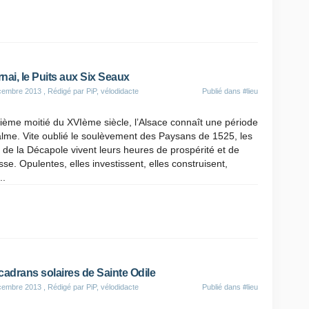
nai, le Puits aux Six Seaux
cembre 2013
, Rédigé par PiP, vélodidacte
Publié dans
#lieu
ème moitié du XVIème siècle, l’Alsace connaît une période
lme. Vite oublié le soulèvement des Paysans de 1525, les
s de la Décapole vivent leurs heures de prospérité et de
sse. Opulentes, elles investissent, elles construisent,
..
cadrans solaires de Sainte Odile
cembre 2013
, Rédigé par PiP, vélodidacte
Publié dans
#lieu