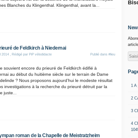
Bis
es Blanches du Klingenthal. Klingenthal, avant la...
News
Abonn
articl
rieuré de Feldkirch à Niedernai
il 2014
, Rédigé par PiP vélodidacte
Publié dans
#lieu
e souvient encore du prieuré de Feldkirch édifié à
Pag
rnai au début du huitième siècle sur le terrain de Dame
delinde ? Nous proposons aujourd’hui le modeste résultat
1 A
s investigations à la recherche du prieuré détruit par la
e juste...
2 C
3 C
4 C
104
ympan roman de la Chapelle de Meistratzheim