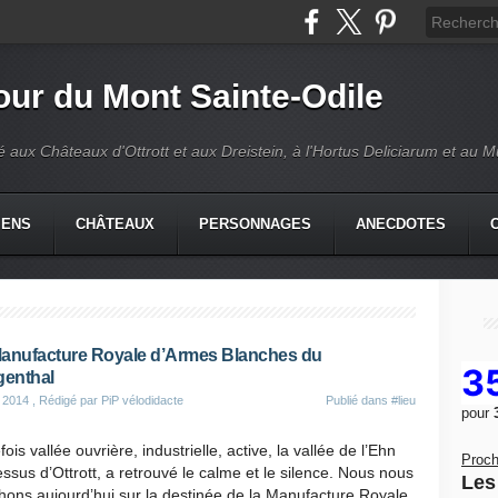
our du Mont Sainte-Odile
é aux Châteaux d'Ottrott et aux Dreistein, à l'Hortus Deliciarum et au 
IENS
CHÂTEAUX
PERSONNAGES
ANECDOTES
anufacture Royale d’Armes Blanches du
3
genthal
 2014
, Rédigé par PiP vélodidacte
Publié dans
#lieu
pour
fois vallée ouvrière, industrielle, active, la vallée de l’Ehn
Proch
ssus d’Ottrott, a retrouvé le calme et le silence. Nous nous
Les 
ons aujourd’hui sur la destinée de la Manufacture Royale