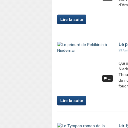
d’Arm
Lire la suite
Le p
29 Avr
Qui s
Niede
Theu
…
de no
foudr
Lire la suite
Le T