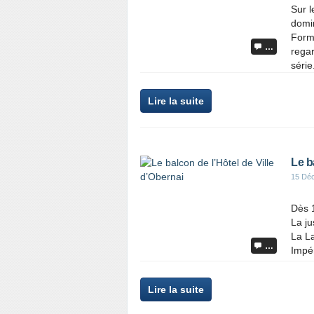
Sur l
domin
Forme
…
regar
série.
Lire la suite
Le b
15 Dé
Dès 1
La ju
La La
…
Impér
Lire la suite