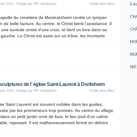
5 A
rier 2014
, Rédigé par PiP, vélodidacte
Publié dans
#lieu
CH
apelle du cimetière de Meistratzheim recèle un tympan
 de belle facture. Au centre, le Christ bénit l’assistance. Il
CH
 une auréole ornée d’une croix, et tient un livre dans sa
gauche. Le Christ est assis sur un trône, les montants
HO
MUR
NI
sculptures de l’ église Saint-Laurent à Dorlisheim
vier 2014
, Rédigé par PiP, vélodidacte
Publié dans
#lieu
ise Saint Laurent est souvent oubliée dans les guides,
ssée par les promeneurs trop pressés. Au centre du village,
 dans un petit jardin orné de buis, le lieu jouit d'un calme
able, reposant. Il est malheureusement fermé en dehors
.