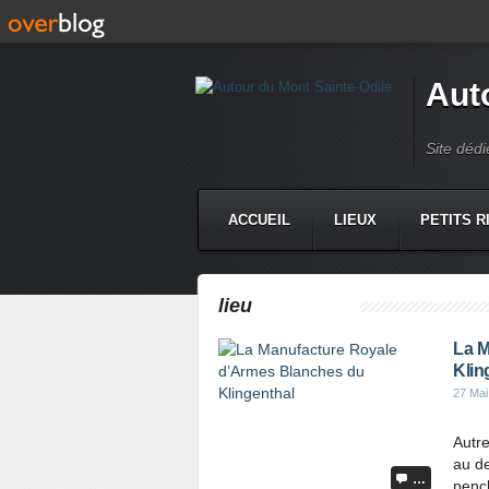
Aut
Site dédi
ACCUEIL
LIEUX
PETITS R
lieu
La M
Klin
27 Mai
Autre
au de
…
pench