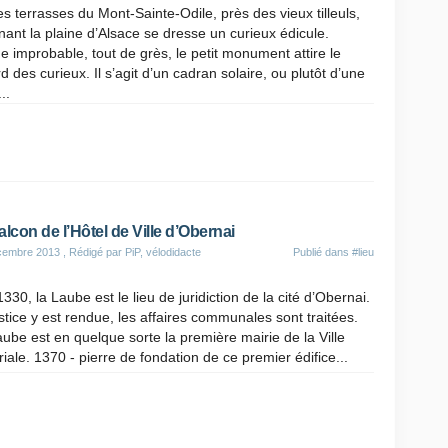
es terrasses du Mont-Sainte-Odile, près des vieux tilleuls,
ant la plaine d’Alsace se dresse un curieux édicule.
 improbable, tout de grès, le petit monument attire le
d des curieux. Il s’agit d’un cadran solaire, ou plutôt d’une
..
alcon de l’Hôtel de Ville d’Obernai
cembre 2013
, Rédigé par PiP, vélodidacte
Publié dans
#lieu
330, la Laube est le lieu de juridiction de la cité d’Obernai.
stice y est rendue, les affaires communales sont traitées.
ube est en quelque sorte la première mairie de la Ville
iale. 1370 - pierre de fondation de ce premier édifice...