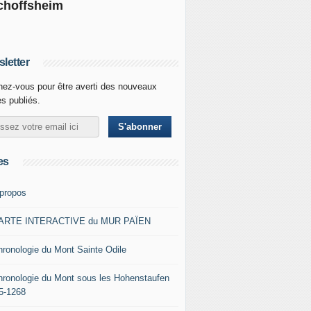
choffsheim
letter
ez-vous pour être averti des nouveaux
es publiés.
es
 propos
ARTE INTERACTIVE du MUR PAÏEN
hronologie du Mont Sainte Odile
hronologie du Mont sous les Hohenstaufen
5-1268