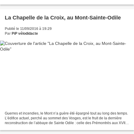
l’autre édifice des terrasses,...
La Chapelle de la Croix, au Mont-Sainte-Odile
Publié le 11/09/2016 à 19:29
Par
PiP vélodidacte
Guerres et incendies, le Mont n’a guère été épargné tout au long des temps.
L’édifice actuel, perché au sommet des Vosges, est le fruit de la dernière
reconstruction de l’abbaye de Sainte Odile : celle des Prémontrés aux XVII et
XVIIIème siècles, le Mont...