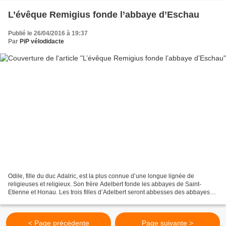
L’évêque Remigius fonde l’abbaye d’Eschau
Publié le 26/04/2016 à 19:37
Par
PiP vélodidacte
Odile, fille du duc Adalric, est la plus connue d’une longue lignée de
religieuses et religieux. Son frère Adelbert fonde les abbayes de Saint-
Etienne et Honau. Les trois filles d’Adelbert seront abbesses des abbayes
créées par les Etichonides. Deux neveux...
< Page précédente
Page suivante >