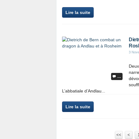
Lire la suite
Diet
Ros
3 Nov
Deux
narr
…
dévo
souff
L’abbatiale d’Andlau...
Lire la suite
<<
<