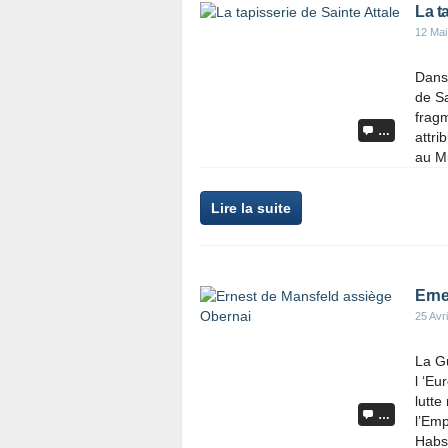
La t
12 Mai
Dans 
de Sa
fragm
…
attri
au M
Lire la suite
Erne
25 Avr
La Gu
l ‘Eu
lutte
…
l’Emp
Habs