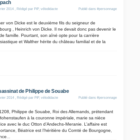
pach
rier 2014
, Rédigé par PiP, vélodidacte
Publié dans
#personnage
er von Dicke est le deuxième fils du seigneur de
ourg , Heinrich von Dicke. Il ne devait donc pas devenir le
de famille. Pourtant, son aîné opte pour la carrière
siastique et Walther hérite du château familial et de la
sassinat de Philippe de Souabe
vier 2014
, Rédigé par PiP, vélodidacte
Publié dans
#personnage
1208, Philippe de Souabe, Roi des Allemands, prétendant
Hohenstaufen à la couronne impériale, marie sa nièce
ice avec le duc Otton d’Andechs-Meranie. L’affaire est
ortance, Béatrice est l’héritière du Comté de Bourgogne,
ance...