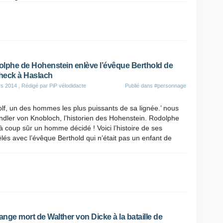
lphe de Hohenstein enlève l’évêque Berthold de
eck à Haslach
rs 2014
, Rédigé par PiP vélodidacte
Publié dans
#personnage
lf, un des hommes les plus puissants de sa lignée.’ nous
indler von Knobloch, l’historien des Hohenstein. Rodolphe
 à coup sûr un homme décidé ! Voici l’histoire de ses
és avec l’évêque Berthold qui n’était pas un enfant de
range mort de Walther von Dicke à la bataille de