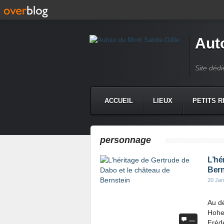
Aut
Site dédi
ACCUEIL
LIEUX
PETITS R
personnage
L’hé
Bern
20 Jan
Au dé
Hohen
…
Frédé