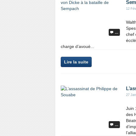
Sem
12 Fév
Walth
Spesb
…
chef 
écclé
charge d’avoué...
Lire la suite
L’as
27 Jan
Juin 
des 
Béatr
…
d’imp
l’alli