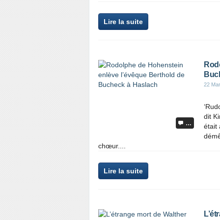
Lire la suite
Rodo
Buch
22 Ma
‘Rudo
dit K
…
était
démêl
chœur....
Lire la suite
L’ét