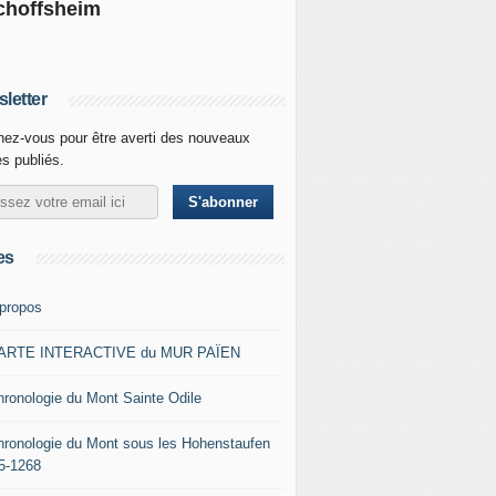
choffsheim
letter
ez-vous pour être averti des nouveaux
es publiés.
es
 propos
ARTE INTERACTIVE du MUR PAÏEN
hronologie du Mont Sainte Odile
hronologie du Mont sous les Hohenstaufen
5-1268