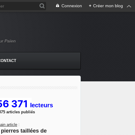
Connexion
+
Créer mon blog
Mur Païen
CONTACT
56 371
l
ecteurs
375 articles publiés
ain article
:
pierres taillées de