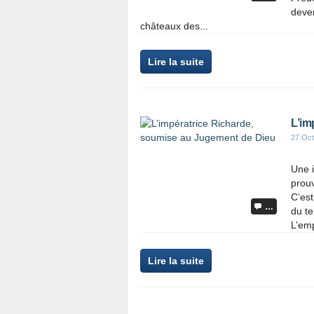
deve
châteaux des...
Lire la suite
L’im
27 Oct
Une 
prouv
C’est
…
du te
L’emp
Lire la suite