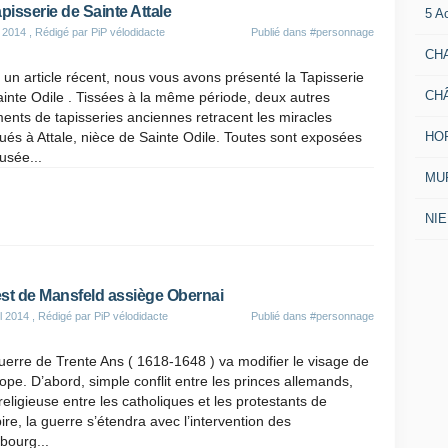
apisserie de Sainte Attale
5 A
 2014
, Rédigé par PiP vélodidacte
Publié dans
#personnage
CH
un article récent, nous vous avons présenté la Tapisserie
CH
inte Odile . Tissées à la même période, deux autres
ents de tapisseries anciennes retracent les miracles
HO
bués à Attale, nièce de Sainte Odile. Toutes sont exposées
usée...
MUR
NI
st de Mansfeld assiège Obernai
il 2014
, Rédigé par PiP vélodidacte
Publié dans
#personnage
erre de Trente Ans ( 1618-1648 ) va modifier le visage de
rope. D’abord, simple conflit entre les princes allemands,
 religieuse entre les catholiques et les protestants de
ire, la guerre s’étendra avec l’intervention des
bourg...