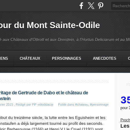
our du Mont Sainte-Odile
é aux Châteaux d'Ottrott et aux Dreistein, à l'Hortus Deliciarum et au 
IENS
CHÂTEAUX
PERSONNAGES
ANECDOTES
ritage de Gertrude de Dabo et le château de
3
stein
vier 2015
, Rédigé par PiP vélodidacte
Publié dans
#chateau
,
#personnage
pour
but du treizième siècle, la lutte entre les Eguisheim et les
Proch
staufen a déjà largement tourné au profit des seconds.
Les 
ric Barberousse (1166) et Henri V I le Cruel (1191) sont