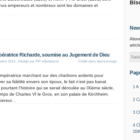
Bis
nus empereurs et nombreux sont les domaines et
News
Abonn
articl
pératrice Richarde, soumise au Jugement de Dieu
obre 2014
, Rédigé par PiP vélodidacte
Publié dans
#personnage
Pag
impératrice marchant sur des charbons ardents pour
er sa fidélité envers son époux, le fait n’est pas banal.
1 A
 pourtant l’histoire qui se serait déroulée au IXième siècle,
mps de Charles VI le Gros, en son palais de Kirchheim.
2 C
ereur...
3 C
4 C
104