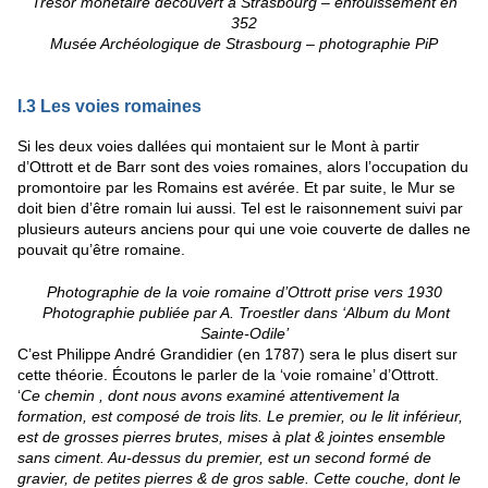
Trésor monétaire découvert à Strasbourg – enfouissement en
352
Musée Archéologique de Strasbourg – photographie PiP
I.3 Les voies romaines
Si les deux voies dallées qui montaient sur le Mont à partir
d’Ottrott et de Barr sont des voies romaines, alors l’occupation du
promontoire par les Romains est avérée. Et par suite, le Mur se
doit bien d’être romain lui aussi. Tel est le raisonnement suivi par
plusieurs auteurs anciens pour qui une voie couverte de dalles ne
pouvait qu’être romaine.
Photographie de la voie romaine d’Ottrott prise vers 1930
Photographie publiée par A. Troestler dans ‘Album du Mont
Sainte-Odile’
C’est Philippe André Grandidier (en 1787) sera le plus disert sur
cette théorie. Écoutons le parler de la ‘voie romaine’ d’Ottrott.
‘
Ce chemin , dont nous avons examiné attentivement la
formation, e
s
t compo
s
é de trois lits. Le premier, ou le lit inférieur,
e
s
t de gro
ss
es pierres brutes, mi
s
es à plat & jointes en
s
emble
s
ans ciment. Au-de
ss
us du premier, e
s
t un
s
econd formé de
gravier, de petites pierres & de gros
s
able. Cette couche, dont le