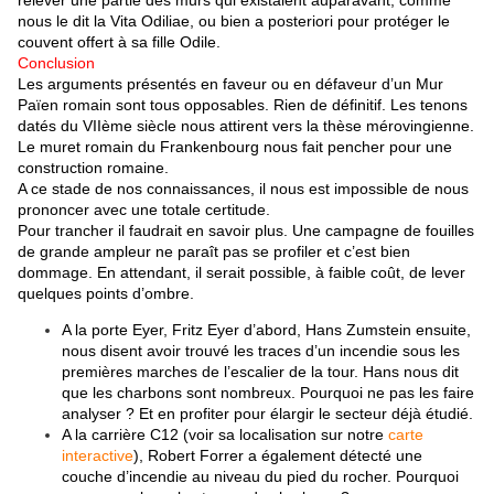
relever une partie des murs qui existaient auparavant, comme
nous le dit la Vita Odiliae,
ou bien a posteriori
pour protéger le
couvent
offert
à sa fille Odile.
Conclusion
Les arguments présentés en faveur ou en défaveur d’un Mur
Païen romain sont tous opposables. Rien de définitif. Les tenons
datés du VIIème siècle nous attirent vers la thèse mérovingienne.
Le muret romain du Frankenbourg nous fait pencher pour une
construction romaine.
A ce stade de nos connaissances, il nous est impossible de nous
prononcer avec une totale certitude.
Pour trancher il faudrait en savoir plus. Une campagne de fouilles
de grande ampleur ne paraît pas se profiler et c’est bien
dommage. En attendant, il serait possible, à faible coût, de lever
quelques points d’ombre.
A la porte Eyer, Fritz Eyer d’abord, Hans Zumstein ensuite,
nous disent avoir trouvé les traces d’un incendie sous les
premières marches de l’escalier de la tour. Hans nous dit
que les charbons sont nombreux. Pourquoi ne pas les faire
analyser ? Et en profiter pour élargir le secteur déjà étudié.
A la carrière C12 (voir sa localisation sur notre
carte
interactive
), Robert Forrer a également détecté une
couche d’incendie au niveau du pied du rocher. Pourquoi