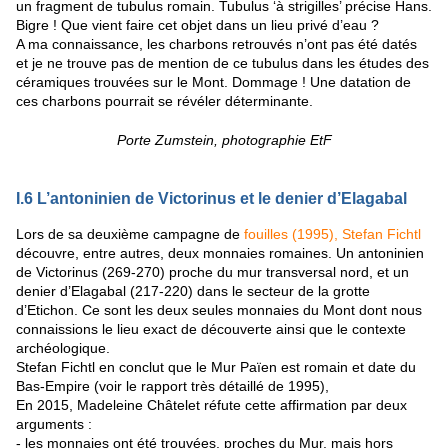
un fragment de tubulus romain. Tubulus ‘à strigilles’ précise Hans.
Bigre ! Que vient faire cet objet dans un lieu privé d’eau ?
A ma connaissance, les charbons retrouvés n’ont pas été datés
et je ne trouve pas de mention de ce tubulus dans les études des
céramiques trouvées sur le Mont. Dommage ! Une datation de
ces charbons pourrait se révéler déterminante.
Porte Zumstein, photographie EtF
I.6 L’antoninien de Victorinus et le denier d’Elagabal
Lors de sa deuxième campagne de
fouilles (1995), Stefan Fichtl
découvre, entre autres, deux monnaies romaines. Un antoninien
de Victorinus (269-270) proche du mur transversal nord, et un
denier d’Elagabal (217-220) dans le secteur de la grotte
d’Etichon. Ce sont les deux seules monnaies du Mont dont nous
connaissions le lieu exact de découverte ainsi que le contexte
archéologique.
Stefan Fichtl en conclut que le Mur Païen est romain et date du
Bas-Empire (voir le rapport très détaillé de 1995),
En 2015, Madeleine Châtelet réfute cette affirmation par deux
arguments :
- les monnaies ont été trouvées, proches du Mur, mais hors