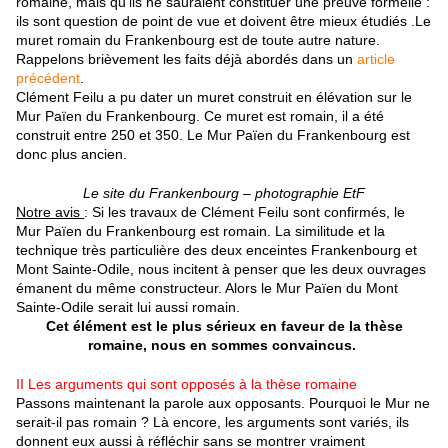
romaine, mais qu’ils ne sauraient constituer une preuve formelle :
ils sont question de point de vue et doivent être mieux étudiés .Le
muret romain du Frankenbourg est de toute autre nature.
Rappelons brièvement les faits déjà abordés dans un
article
précédent
.
Clément Feilu a pu dater un muret construit en élévation sur le
Mur Païen du Frankenbourg. Ce muret est romain, il a été
construit entre
250
et
350.
Le Mur Païen du Frankenbourg est
donc plus ancien.
Le site du Frankenbourg – photographie EtF
Notre avis
: Si les travaux de Clément Feilu sont confirmés, le
Mur Païen du Frankenbourg est romain. La similitude et la
technique très particulière des deux enceintes Frankenbourg et
Mont Sainte-Odile, nous incitent à penser que les deux ouvrages
émanent du même constructeur. Alors le Mur Païen du Mont
Sainte-Odile serait lui aussi romain.
Cet élément est le plus sérieux en faveur de la thèse
romaine, nous en sommes convaincus.
II Les arguments qui sont opposés à la thèse romaine
Passons maintenant la parole aux opposants. Pourquoi le Mur ne
serait-il pas romain ? Là encore, les arguments sont variés, ils
donnent eux aussi à réfléchir sans se montrer vraiment