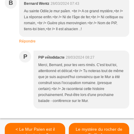
B
Bernard Wentz
28/03/2024 07:43
Au sainte Odile,le mur paîen. <br /> A ce grand mystère,<br />
La réponse enfin.<br /> Ni de l'âge de fer,<br /> Ni celtique ou
romain, <br /> Guère plus merovingien.<br /> Nom de PiP,
tiens-toi bien,<br /> Il est alsacien ..!
Répondre
P
PiP vélodidacte
28/03/2024 08:27
Merci, Bernard, pour tes vers rimés. C'est tout toi,
attentionné et délicat.<br /> Tu noteras tout de même
que je suis aujourd'hui convaincu que le Mur a été
construit sous l'occupation romaine. (presque
certain).<br /> Je raconterai cette histoire
prochainement. Peut-être lors d'une prochaine
balade - conférence sur le Mur.
< Le Mur Païen est il
Le mystère du rocher de