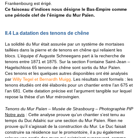
Frankenbourg est érigé.
Ce faisceau d’indices nous désigne le Bas-Empire comme
une période clef de l’énigme du Mur Païen.
II.4 La datation des tenons de chêne
La solidité du Mur était assurée par un système de mortaises
taillées dans la pierre et de tenons en chêne qui reliaient les
blocs. L’équipe d’
Auguste Schneegans
part à la recherche de
tenons
entre
1871
et
1875.
Sur la section Fontaine Saint-Jean –
Hagelschloss 65 tenons de chêne sont sortis du Mur Païen.
Ces tenons et les quelques autres disponibles ont été analysés
par
Willy Tegel et Bernardh Muigg
. Les résultats sont formels : les
tenons étudiés ont été élaborés pour un chantier entre l’an 675 et
l’an 681. Cette datation précise est l’argument tangible sur lequel
repose la thèse d’un Mur mérovingien.
Tenons du Mur Païen – Musée de Strasbourg – Photographie PiP
Notre avis
: Cette analyse prouve qu’un chantier s’est tenu au
temps du Duc Adalric sur une section du Mur Païen. Rien ne
prouve qu’il s’agissait de la construction du Mur. Le Duc faisait
construire
sa résidence
sur le promontoire, il a pu également