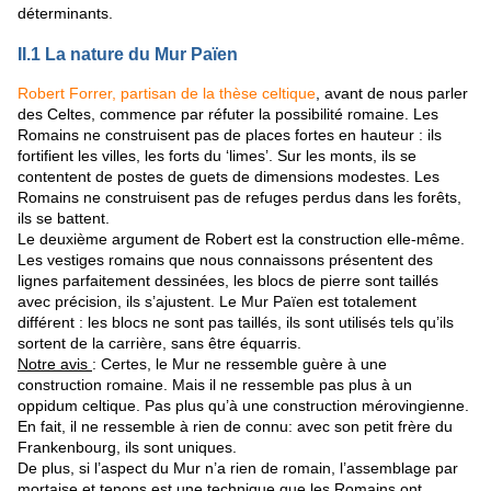
déterminants.
II.1 La nature du Mur Païen
Robert Forrer, partisan de la thèse celtique
, avant de nous parler
des Celtes, commence par réfuter la possibilité romaine. Les
Romains ne construisent pas de places fortes en hauteur : ils
fortifient les villes, les forts du ‘limes’. Sur les monts, ils se
contentent de postes de guets de dimensions modestes. Les
Romains ne construisent pas de refuges perdus dans les forêts,
ils se battent.
Le deuxième argument de Robert est la construction elle-même.
Les vestiges romains que nous connaissons présentent des
lignes parfaitement dessinées, les blocs de pierre sont taillés
avec précision, ils s’ajustent. Le Mur Païen est totalement
différent : les blocs ne sont pas taillés, ils sont utilisés tels qu’ils
sortent de la carrière, sans être équarris.
Notre avis
: Certes, le Mur ne ressemble guère à une
construction romaine. Mais il ne ressemble pas plus à un
oppidum celtique. Pas plus qu’à une construction mérovingienne.
En fait, il ne ressemble à rien de connu: avec son petit frère du
Frankenbourg, ils sont uniques.
De plus, si l’aspect du Mur n’a rien de romain, l’assemblage par
mortaise et tenons est une technique que les Romains ont