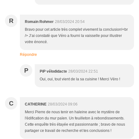
R
Romain Rohmer
28/03/2024 20:54
Bravo pour cet article très complet vivement la conclusion!<br
/> J’ai constaté que Véro a fourni la vaisselle pour illustrer
votre énoncé.
Répondre
P
PiP vélodidacte
28/03/2024 22:51
Oui, oui, tout vient de la sa cuisine ! Merci Véro !
C
CATHERINE
28/03/2024 09:06
Merci Pierre de nous tenir en haleine avec le mystère de
l'édification du mur païen. Un feuilleton à rebondissements.
Cette enquête très étayée est passionnante ; bravo de nous
partager ce travail de recherche et tes conclusions !