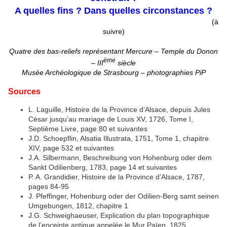
A quelles fins ? Dans quelles circonstances ?
(à
suivre)
Quatre des bas-reliefs représentant Mercure – Temple du Donon
ème
– III
siècle
Musée Archéologique de Strasbourg – photographies PiP
S
ources
L. Laguille, Histoire de la Province d’Alsace, depuis Jules
César jusqu’au mariage de Louis XV, 1726, Tome I,
Septième Livre, page 80 et suivantes
J.D. Schoepflin, Alsatia Illustrata, 1751, Tome 1, chapitre
XIV, page 532 et suivantes
J.A. Silbermann, Beschreibung von Hohenburg oder dem
Sankt Odilienberg, 1783, page 14 et suivantes
P. A. Grandidier, Histoire de la Province d’Alsace, 1787,
pages 84-95
J. Pfeffinger, Hohenburg oder der Odilien-Berg samt seinen
Umgebungen, 1812, chapitre 1
J.G. Schweighaeuser, Explication du plan topographique
de l’enceinte antique appelée le Mur Païen, 1825