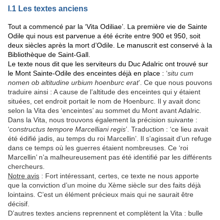
I.1 Les textes anciens
Tout a commencé par la ‘Vita Odiliae’. La première vie de Sainte
Odile qui nous est parvenue a été écrite entre 900 et 950, soit
deux siècles après la mort d’Odile. Le manuscrit est conservé à la
Bibliothèque de Saint-Gall.
Le texte nous dit que les serviteurs du Duc Adalric ont trouvé sur
le Mont Sainte-Odile des enceintes déjà en place :
‘
situ cum
nomen ob altitudine urbium hoenburc erat
’. Ce que nous pouvons
traduire ainsi : A cause de l’altitude des enceintes qui y étaient
situées, cet endroit portait le nom de Hoenburc. Il y avait donc
selon la Vita des ‘enceintes’ au sommet du Mont avant Adalric.
Dans la Vita, nous trouvons également la précision suivante :
‘
constructus tempore Marcelliani regis
’. Traduction : ‘ce lieu avait
été édifié jadis, au temps du roi Marcellin’. Il s’agissait d’un refuge
dans ce temps où les guerres étaient nombreuses. Ce ‘roi
Marcellin’ n’a malheureusement pas été identifié par les différents
chercheurs.
Notre avis
: Fort intéressant, certes, ce texte ne nous apporte
que la conviction d’un moine du Xème siècle sur des faits déjà
lointains. C’est un élément précieux mais qui ne saurait être
décisif.
D’autres textes anciens reprennent et complètent la Vita : bulle