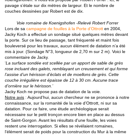
pavage s’étale sur dix mètres de largeur. Et le nombre de
couches dessinées par Robert est de dix.
Voie romaine de Koenigshofen -Relevé Robert Forrer
Lors de sa
campagne de fouilles à la Porte d’Ottrott
en 2004,
Jacky Koch a effectué un sondage situé quelques mètres devant
la porte. Sur ce lieu de passage, tant fréquenté et maint fois
bouleversé pour les travaux, aucun élément de datation n’a été
mis à jour. (Sondage N°3, longueur de 2,70 m sur 2 m). Voici le
commentaire de Jacky.
‘
La surface sondée est scellée par un apport de sable de grès
rose incluant des galets, remblayant un creusement et qui forme
l’assise d’un hérisson d’éclats et de moellons de grès. Cette
couche irrégulière est épaisse de 12 à 30 cm. Aucune trace
d’ornière sur le hérisson.’
Jacky Koch ne propose pas de datation de la voie.
Notre avis
: Aujourd’hui, aucun chercheur ne se prononce à notre
connaissance, sur la romanité de la voie d’Ottrott, ni sur sa
datation. Pour ce faire, une étude archéologique serait
nécessaire sur le petit tronçon encore bien en place au dessus
de Saint-Gorgon. Avant les résultats d'une fouille, les voies
restent une interrogation. Si elles se révélaient romaines,
l'élément serait de poids pour la construction du Mur à la même