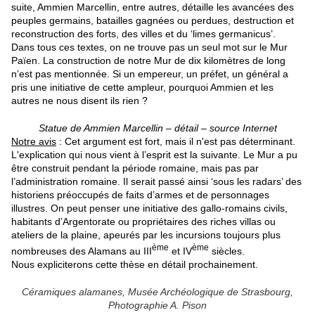
suite, Ammien Marcellin, entre autres, détaille les avancées des
peuples germains, batailles gagnées ou perdues, destruction et
reconstruction des forts, des villes et du ‘limes germanicus’.
Dans tous ces textes, on ne trouve pas un seul mot sur le Mur
Païen. La construction de notre Mur de dix kilomètres de long
n’est pas mentionnée. Si un empereur, un préfet, un général a
pris une initiative de cette ampleur, pourquoi Ammien et les
autres ne nous disent ils rien ?
Statue de Ammien Marcellin – détail – source Internet
Notre avis
: Cet argument est fort, mais il n'est pas déterminant.
L'explication qui nous vient à l’esprit est la suivante. Le Mur a pu
être construit pendant la période romaine, mais pas par
l’administration romaine. Il serait passé ainsi ‘sous les radars’ des
historiens préoccupés de faits d’armes et de personnages
illustres. On peut penser une initiative des gallo-romains civils,
habitants d’Argentorate ou propriétaires des riches villas ou
ateliers de la plaine, apeurés par les incursions toujours plus
ème
ème
nombreuses des Alamans au III
et IV
siècles.
Nous expliciterons cette thèse en détail prochainement.
Céramiques alamanes, Musée Archéologique de Strasbourg,
Photographie A. Pison