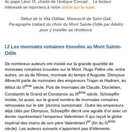
du pape Léon IX, charte de l’évêque Conrad… Le lecteur
intéressé se reportera à notre
article sur le sujet
.
Début de la Vita Odiliae, Manuscrit de Saint-Gall,
Paragraphe traitant du choix du Mont Sainte-Odile par Adalric
pour y installer sa résidence
I.2 Les monnaies romaines trouvées au Mont Sainte-
Odile
De nombreux auteurs ont insisté sur la grande quantité de
monnaies romaines trouvées sur le Mont. Hugo Peltre cite, entre
autres, un as de Nîmes, monnaie du temps d’Auguste. Dionysus
Albrecht parle de monnaies des empereurs Trajan et Hadrien, au
ème
début du II
siècle. Puis de monnaies de Claude, Dioclétien,
ème
Constantin le Grand et Constance au III
siècle. Schoepflin
insiste, lui aussi, sur le grand nombre de monnaies romaines
retrouvées sur le site ‘
plurima numismata
’. Outre les empereurs
déjà cités par Dionysus, Schoepflin décrit une agrafe d’or avec un
denier représentant l’empereur Valentinien II qui reçoit le globe
er
ème
impérial des mains de son père Valentinien I
(fin du IV
siècle). Les auteurs suivants n’apportent pas d'éléments