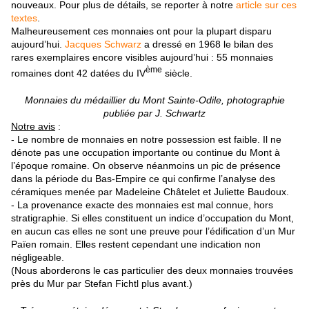
nouveaux. Pour plus de détails, se reporter à notre
article sur ces
textes
.
Malheureusement ces monnaies ont pour la plupart disparu
aujourd’hui.
Jacques Schwarz
a dressé en 1968 le bilan des
rares exemplaires encore visibles aujourd’hui : 55 monnaies
ème
romaines dont 42 datées du IV
siècle.
Monnaies du médaillier du Mont Sainte-Odile, photographie
publiée par J. Schwartz
Notre avis
:
- Le nombre de monnaies en notre possession est faible. Il ne
dénote pas une occupation importante ou continue du Mont à
l’époque romaine. On observe néanmoins un pic de présence
dans la période du Bas-Empire ce qui confirme l’analyse des
céramiques menée par Madeleine Châtelet et Juliette Baudoux.
- La provenance exacte des monnaies est mal connue, hors
stratigraphie. Si elles constituent un indice d’occupation du Mont,
en aucun cas elles ne sont une preuve pour l’édification d’un Mur
Païen romain. Elles restent cependant une indication non
négligeable.
(Nous aborderons le cas particulier des deux monnaies trouvées
près du Mur par Stefan Fichtl plus avant.)