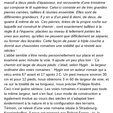
ma
ss
if a deux pieds d'épai
ss
eur, e
st
recouverte d'une troisième
qui compose le lit supérieur. Celui-ci consiste en de très grandes
pierres
c
arrées, taillées & réunies en
s
emble. Elles
s
ont de
différente
s
grandeur
s
. Il y en a d'un pied & demi, de deux, de
quatre & même de six. Ces pierres, tirées de la propre roche
s
ur
laquelle est construit le chemin , sont exactement taillées à la
règle & à l'équerre, placées au niveau & tellement jointes les
unes aux autres, qu'elles ne peuvent que difficilement
s
e
s
éparer,
ou former des lézardes. Cette façon de paver à triple couche a
donné aux chaussées romaines une
s
olidité qui a résisté aux
siècles.
’
L’abbé semble s’être rendu personnellement sur place et avoir
examiné avec minutie la voie. Il ajoute un peu plus loin : ‘
Ce
chemin e
s
t large de douze pieds: c'était,
s
elon Hygin , la largeur
ordinaire des voies romaines
.’. Hygin est un auteur romain qui a
vécu entre 67 avant et 17 après J.C. Un pied mesure environ 30
cm et pour 12 pieds, nous obtenons 3 m 60 de largeur de voie, et
ce sur la totalité de sa longueur, nous précise Philippe André.
Ceci n’est guère sérieux. Les voies romaines n’avaient pas toute
la même largeur, tant s’en faut. Leur mode de construction a
également évolué au cours des siècles et s’adaptait bien
évidemment à la nature et à la configuration des terrains.
Témoin, ce relevé d’une voie romaine située à Strasbourg-
Koenigshoffen. Il nous est proposé par Robert Forrer : ici, le