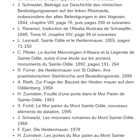
J. Schneider, Beiträge zur Geschichte des römischen
Besfestigungswesen auf der linken Rheinseite,
insbesondere der alten Befestigungen in den Vogesen,
1844, chapitre VIII, page 76, puis pages 200 et suivantes
L. Ravenez, traduction de l’Alsatia Illustrata de Schoepflin,
1849, Tome III, chapitre XIV, page 99 et suivantes
L. Levrault, Sainte Odile et le Heidenmauer, 1855, pages
71-150
C. Pfister, Le duché Mérovingien d’Alsace et la Légende de
Sainte Odile, suivis d’une étude sur les anciens
monuments du Sainte-Odile, 1892, pages 191- 264
R. Forrer, die Heidenmauer von St Odilien, ihre
praehistorischen Steinbrüche und Besiedlungsreste, 1899
A. Rieth, Zur Frage der Bauzeit der Heiden mauer auf dem
Odilienberg, 1958
H. Zumstein, Fouille d’une porte dans le Mur Païen de
Sainte-Odile, 1963
S. Fichtl, Le Mur païen du Mont Sainte-Odile, nouveaux
éléments de datation, 1995
J. Schwartz, Les monnaies romaines du Mont Sainte-Odile,
1968
F. Eyer, Die Heidenmauer, 1978
H. Zumstein, Les portes du Mur païen au Mont Sainte-