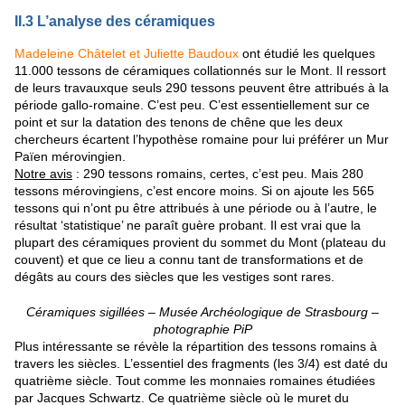
II.3 L’analyse des céramiques
Madeleine Châtelet et Juliette Baudoux
ont étudié les quelques
11.000 tessons de céramiques collationnés sur le Mont. Il ressort
de leurs travauxque seuls 290 tessons peuvent être attribués à la
période gallo-romaine. C’est peu. C’est essentiellement sur ce
point et sur la datation des tenons de chêne que les deux
chercheurs écartent l’hypothèse romaine pour lui préférer un Mur
Païen mérovingien.
N
otre avis
: 290 tessons romains, certes, c’est peu. Mais 280
tessons mérovingiens, c’est encore moins. Si on ajoute les 565
tessons qui n’ont pu être attribués à une période ou à l’autre, le
résultat ‘statistique’ ne paraît guère probant. Il est vrai que la
plupart des céramiques provient du sommet du Mont (plateau du
couvent) et que ce lieu a connu tant de transformations et de
dégâts au cours des siècles que les vestiges sont rares.
Céramiques sigillées – Musée Archéologique de Strasbourg –
photographie PiP
Plus intéressante se révèle la répartition des tessons romains à
travers les siècles. L’essentiel des fragments (les 3/4) est daté du
quatrième siècle. Tout comme les monnaies romaines étudiées
par Jacques Schwartz. Ce quatrième siècle où le muret du