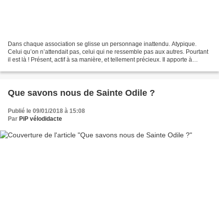
Dans chaque association se glisse un personnage inattendu. Atypique.
Celui qu’on n’attendait pas, celui qui ne ressemble pas aux autres. Pourtant
il est là ! Présent, actif à sa manière, et tellement précieux. Il apporte à
l’association des Châteaux d’Ottrott...
Que savons nous de Sainte Odile ?
Publié le 09/01/2018 à 15:08
Par
PiP vélodidacte