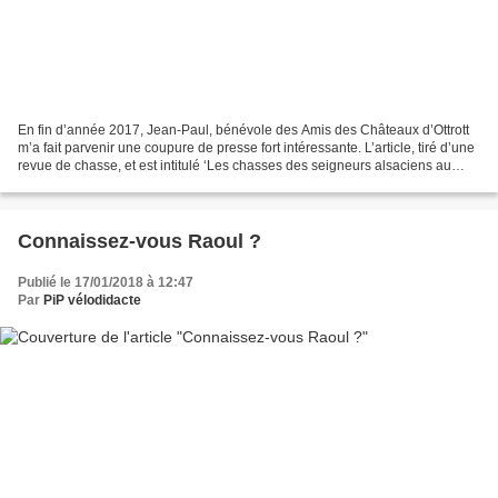
En fin d’année 2017, Jean-Paul, bénévole des Amis des Châteaux d’Ottrott
m’a fait parvenir une coupure de presse fort intéressante. L’article, tiré d’une
revue de chasse, et est intitulé ‘Les chasses des seigneurs alsaciens au
moyen âge’. Il est signé...
Connaissez-vous Raoul ?
Publié le 17/01/2018 à 12:47
Par
PiP vélodidacte