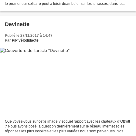
le promeneur solitaire peut à loisir déambuler sur les terrasses, dans le
calme et la fraîcheur du soir....
Devinette
Publié le 27/11/2017 à 14:47
Par
PiP vélodidacte
Que voyez-vous sur cette image ? et quel rapport avec les châteaux d’Ottrott
? Nous avons posé la question dernièrement sur le réseau Internet et les
réponses les plus insolites et les plus variées nous sont parvenues. Nos