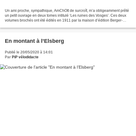
Un ami proche, sympathique, AmChOtt de surcroît, m’a obligeamment prêté
un petit ouvrage en deux tomes intitulé ‘Les ruines des Vosges’. Ces deux
volumes brochés ont été édités en 1911 par la maison d’édition Berger-
Levrault. Nous y consacrons un court...
En montant à l’Elsberg
Publié le 20/05/2020 à 14:01
Par
PiP vélodidacte