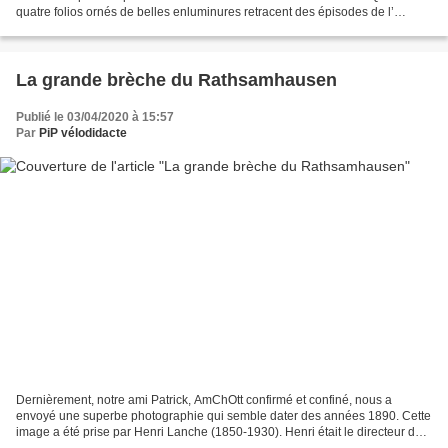
quatre folios ornés de belles enluminures retracent des épisodes de l’
Ancien Testament. Nous vous proposons...
La grande brèche du Rathsamhausen
Publié le 03/04/2020 à 15:57
Par
PiP vélodidacte
Dernièrement, notre ami Patrick, AmChOtt confirmé et confiné, nous a
envoyé une superbe photographie qui semble dater des années 1890. Cette
image a été prise par Henri Lanche (1850-1930). Henri était le directeur de