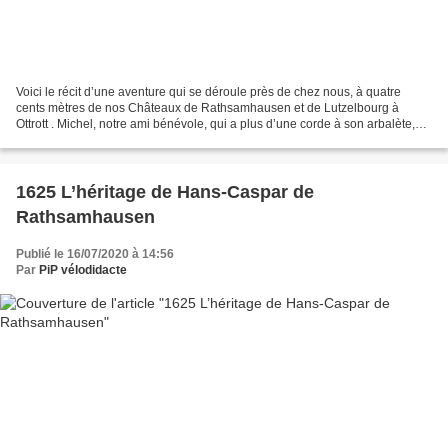
Voici le récit d’une aventure qui se déroule près de chez nous, à quatre
cents mètres de nos Châteaux de Rathsamhausen et de Lutzelbourg à
Ottrott . Michel, notre ami bénévole, qui a plus d’une corde à son arbalète,
chausse, en ce petit matin ses bottes...
1625 L’héritage de Hans-Caspar de
Rathsamhausen
Publié le 16/07/2020 à 14:56
Par
PiP vélodidacte