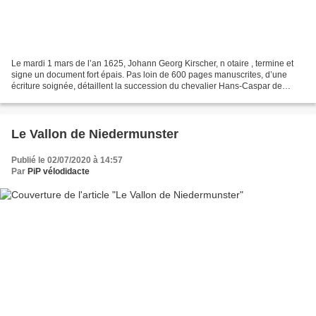
Le mardi 1 mars de l’an 1625, Johann Georg Kirscher, n otaire , termine et
signe un document fort épais. Pas loin de 600 pages manuscrites, d’une
écriture soignée, détaillent la succession du chevalier Hans-Caspar de
Rathsamhausen. Ce document, à notre...
Le Vallon de Niedermunster
Publié le 02/07/2020 à 14:57
Par
PiP vélodidacte