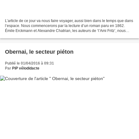
L’article de ce jour va nous faire voyager, aussi bien dans le temps que dans
l’espace. Nous commencerons par la lecture d’un roman paru en 1862.
Émile Erckmann et Alexandre Chatrian, les auteurs de ‘l’Ami Fritz’, nous
proposent sous forme romancée un...
Obernai, le secteur piéton
Publié le 01/04/2016 à 09:31
Par
PiP vélodidacte