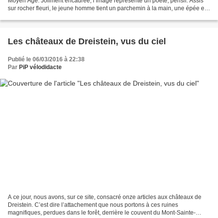
Moyen Age. Joliment encadrée, l’image représente un poète, pensif. Assis
sur rocher fleuri, le jeune homme tient un parchemin à la main, une épée est
posée à ses pieds. En caractères...
Les châteaux de Dreistein, vus du ciel
Publié le 06/03/2016 à 22:38
Par
PiP vélodidacte
A ce jour, nous avons, sur ce site, consacré onze articles aux châteaux de
Dreistein. C’est dire l’attachement que nous portons à ces ruines
magnifiques, perdues dans le forêt, derrière le couvent du Mont-Sainte-