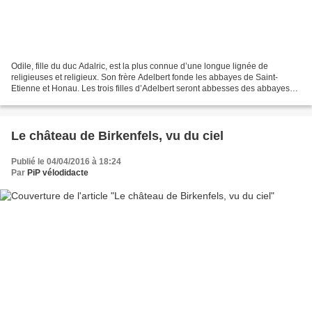
Odile, fille du duc Adalric, est la plus connue d’une longue lignée de
religieuses et religieux. Son frère Adelbert fonde les abbayes de Saint-
Etienne et Honau. Les trois filles d’Adelbert seront abbesses des abbayes
créées par les Etichonides. Deux neveux...
Le château de Birkenfels, vu du ciel
Publié le 04/04/2016 à 18:24
Par
PiP vélodidacte