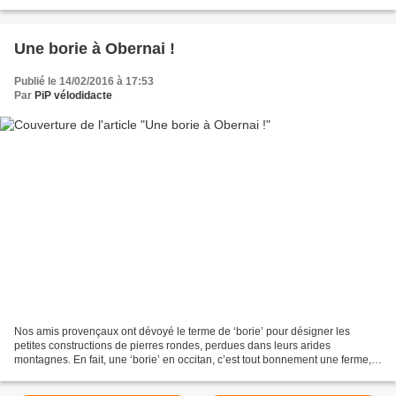
artistique de l’image, que par son contenu...
Une borie à Obernai !
Publié le 14/02/2016 à 17:53
Par
PiP vélodidacte
Nos amis provençaux ont dévoyé le terme de ‘borie’ pour désigner les
petites constructions de pierres rondes, perdues dans leurs arides
montagnes. En fait, une ‘borie’ en occitan, c’est tout bonnement une ferme,
et rien d’autre. C’est dans ce sens que...