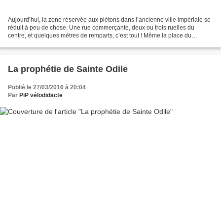
Aujourd’hui, la zone réservée aux piétons dans l’ancienne ville impériale se
réduit à peu de chose. Une rue commerçante, deux ou trois ruelles du
centre, et quelques mètres de remparts, c’est tout ! Même la place du
Marché, centre historique de la ville,...
La prophétie de Sainte Odile
Publié le 27/03/2016 à 20:04
Par
PiP vélodidacte