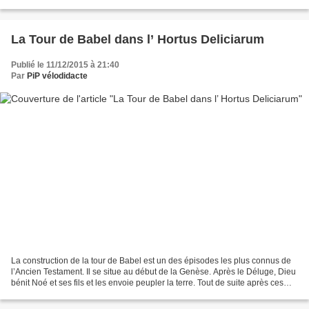
l’apparition des Membres de la Confrérie...
La Tour de Babel dans l’ Hortus Deliciarum
Publié le 11/12/2015 à 21:40
Par
PiP vélodidacte
La construction de la tour de Babel est un des épisodes les plus connus de
l’Ancien Testament. Il se situe au début de la Genèse. Après le Déluge, Dieu
bénit Noé et ses fils et les envoie peupler la terre. Tout de suite après ces
versets, on voit Noé...