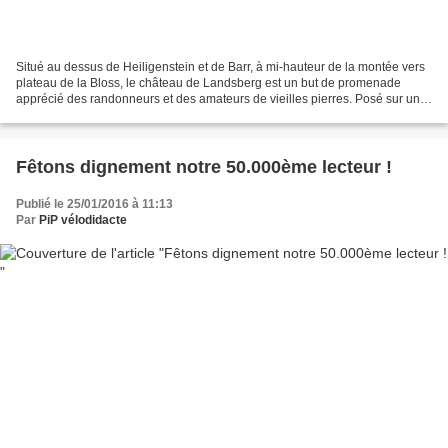
Situé au dessus de Heiligenstein et de Barr, à mi-hauteur de la montée vers
plateau de la Bloss, le château de Landsberg est un but de promenade
apprécié des randonneurs et des amateurs de vieilles pierres. Posé sur un
éperon de granite, visible de loin,...
Fêtons dignement notre 50.000ème lecteur !
Publié le 25/01/2016 à 11:13
Par
PiP vélodidacte