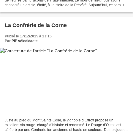
de l’église Saint Nicolas de Truttenhausen. Le mois dernier, nous avons
consacré un article, étoffé, à l’histoire de la Prévôté. Aujourd’hui, ce sera une
simple promenade dans les...
La Confrérie de la Corne
Publié le 17/12/2015 à 13:15
Par
PiP vélodidacte
Juste au pied du Mont Sainte Odile, le vignoble d’Ottrott propose un
excellent vin rouge, chargé d’histoire et renommé. Le Rouge d’Ottrott est
célébré par une Confrérie fort ancienne et haute en couleurs. De nos jours,