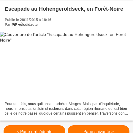
Escapade au Hohengeroldseck, en Forêt-Noire
Publié le 28/11/2015 à 18:16
Par
PiP vélodidacte
Pour une fois, nous quittons nos chères Vosges. Mais, pas d'inquiétude,
nous n’irons pas fort loin et resterons dans cette région rhénane qui est bien
celle de notre passé, quoique certains puissent en penser. Traversons donc
le Rhin sur le bac de Rhinau...
< Page précédente
Page suivante >