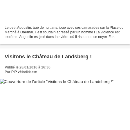
Le petit Augustin, âgé de huit ans, joue avec ses camarades sur la Place du
Marché à Obernai. Il est soudain agressé par un homme ! La violence est
extrême: Augustin est jeté dans la rivière, où il risque de se noyer. Fort
heureusement, le petit garçon...
Visitons le Château de Landsberg !
Publié le 28/01/2016 à 16:36
Par
PiP vélodidacte